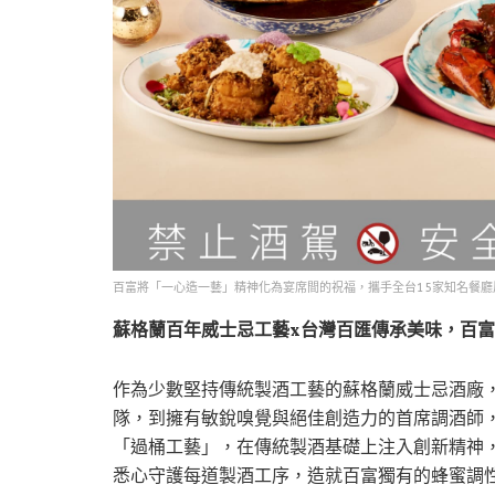
百富將「一心造一藝」精神化為宴席間的祝福，攜手全台15家知名餐
蘇格蘭百年威士忌工藝x台灣百匯傳承美味，百
作為少數堅持傳統製酒工藝的蘇格蘭威士忌酒廠
隊，到擁有敏銳嗅覺與絕佳創造力的首席調酒師，
「過桶工藝」，在傳統製酒基礎上注入創新精神
悉心守護每道製酒工序，造就百富獨有的蜂蜜調