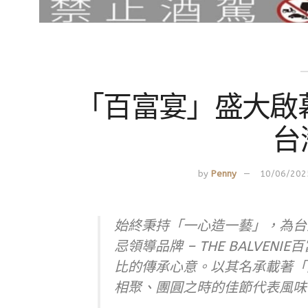
「百富宴」盛大啟
台
by
Penny
10/06/202
始終秉持「一心造一藝」，為台
忌領導品牌 – THE BALVE
比的傳承心意。以其名承載著「
相聚、團圓之時的佳節代表風味