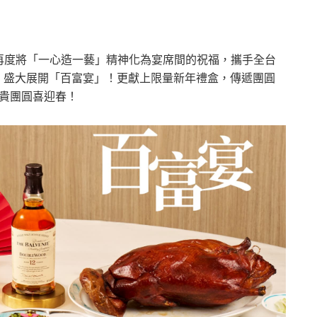
再度將「一心造一藝」精神化為宴席間的祝福，攜手全台
，盛大展開「百富宴」！更獻上限量新年禮盒，傳遞團圓
貴團圓喜迎春！