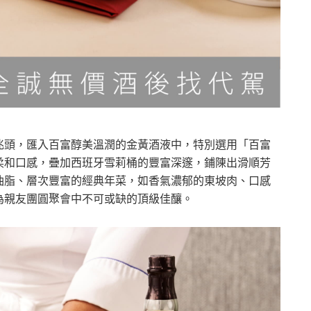
兆頭，匯入百富醇美溫潤的金黃酒液中，特別選用「百富
柔和口感，疊加西班牙雪莉桶的豐富深邃，鋪陳出滑順芳
油脂、層次豐富的經典年菜，如香氣濃郁的東坡肉、口感
為親友團圓聚會中不可或缺的頂級佳釀。