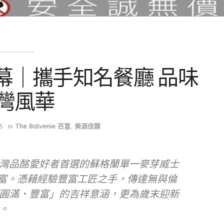
幕｜攜手知名餐廳 品味
灣風華
5
in
The Balvenie 百富
,
美酒佳餚
灣品酩愛好者首選的蘇格蘭單一麥芽威士
NIE百富。憑藉經驗豐富工匠之手，傳達無與倫
圓滿、豐富」的吉祥意涵，更為歲末迎新
。