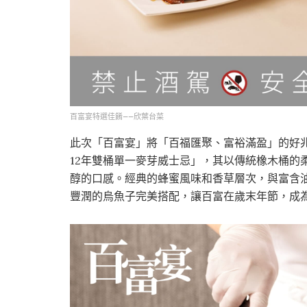
百富宴特選佳餚——欣葉台菜
此次「百富宴」將「百福匯聚、富裕滿盈」的好
12年雙桶單一麥芽威士忌」，其以傳統橡木桶的
醇的口感。經典的蜂蜜風味和香草層次，與富含
豐潤的烏魚子完美搭配，讓百富在歲末年節，成