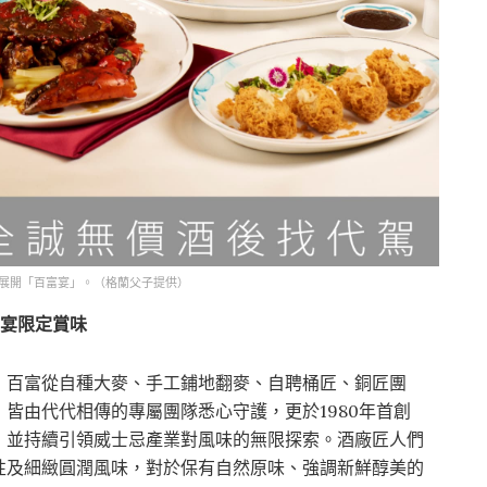
廳展開「百富宴」。（格蘭父子提供）
富宴限定賞味
，百富從自種大麥、手工鋪地翻麥、自聘桶匠、銅匠團
皆由代代相傳的專屬團隊悉心守護，更於1980年首創
，並持續引領威士忌產業對風味的無限探索。酒廠匠人們
性及細緻圓潤風味，對於保有自然原味、強調新鮮醇美的