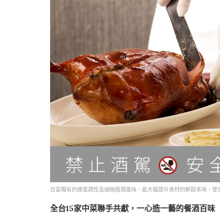
百富獨有的蜂蜜調性及細緻圓潤風味，能大幅提升食材的鮮甜本味，使
全台15家中菜聯手共獻，一心造一藝的餐酒百味