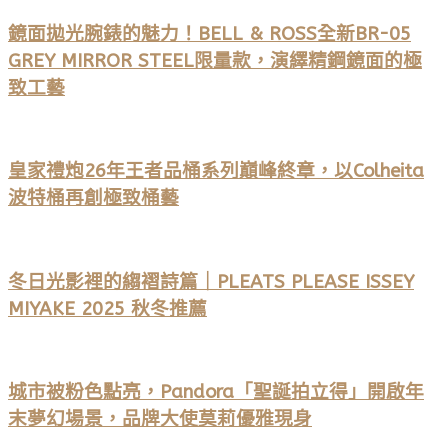
鏡面拋光腕錶的魅力！BELL & ROSS全新BR-05
GREY MIRROR STEEL限量款，演繹精鋼鏡面的極
致工藝
皇家禮炮26年王者品桶系列巔峰終章，以Colheita
波特桶再創極致桶藝
冬日光影裡的縐褶詩篇｜PLEATS PLEASE ISSEY
MIYAKE 2025 秋冬推薦
城市被粉色點亮，Pandora「聖誕拍立得」開啟年
末夢幻場景，品牌大使莫莉優雅現身