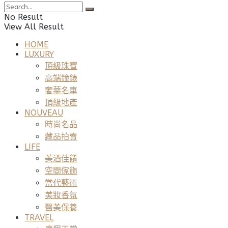
No Result
View All Result
HOME
LUXURY
頂級珠寶
高端鐘錶
奢華名車
頂級地產
NOUVEAU
時尚名品
藏品拍賣
LIFE
美酒佳餚
空間傢飾
當代藝術
美妝香氛
醫美保養
TRAVEL