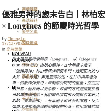
高端鐘錶
頂級珠寶
優雅男神的歲末告白｜林柏宏
高端鐘錶
× Longines 的節慶時光哲學
奢華名車
奢華名車
by
Timmy Lo
頂級地產
頂級地產
12/12/2025
in
高端鐘錶
NOUVEAU
瑞士鐘錶品牌浪琴表（Longines） 以「Elegance
NOUVEAU
is an attitude」為核心精神，在今年歲末邀來
時尚名品
「優雅男神」林柏宏演繹節慶系列。近期正為動作
藏品拍賣
大片《96 分鐘》奔走宣傳的他，在片中與高速列
時尚名品
車、倒數炸彈賽跑，深刻感受時間的重量；然而回
LIFE
到日常，他反而以更柔軟、浪漫的方式迎接屬於自
己的年末儀式感。林柏宏此次首度公開與浪琴表共
藏品拍賣
美酒佳餚
創的「雙重儀式」，分享他不追逐派對喧囂、反而
偏愛沈浸式獨處與微型慶祝的節奏，並用腕錶的顏
空間傢飾