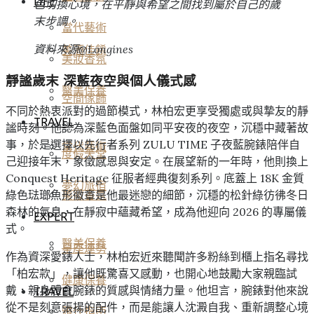
LIFE
色切換心境，在平靜與希望之間找到屬於自己的歲
末步調。
當代藝術
資料來源@Longines
美酒佳餚
美妝香氛
靜謐歲末 深藍夜空與個人儀式感
醫美保養
空間傢飾
不同於熱衷派對的過節模式，林柏宏更享受獨處或與摯友的靜
TRAVEL
謐時刻。他認為深藍色面盤如同平安夜的夜空，沉穩中藏著故
事，於是選擇以先行者系列 ZULU TIME 子夜藍腕錶陪伴自
當代藝術
度假天堂
己迎接年末，象徵感恩與安定。在展望新的一年時，他則換上
Conquest Heritage 征服者經典復刻系列。底蓋上 18K 金質
夢幻旅宿
綠色琺瑯魚形徽章是他最迷戀的細節，沉穩的松針綠彷彿冬日
美妝香氛
森林的氣息，在靜寂中蘊藏希望，成為他迎向 2026 的專屬儀
EXPERT
式。
醫美保養
星座運勢
作為資深愛錶人士，林柏宏近來聽聞許多粉絲到櫃上指名尋找
「柏宏款」，讓他既驚喜又感動，也開心地鼓勵大家親臨試
健康保養
戴，親身體會腕錶的質感與情緒力量。他坦言，腕錶對他來說
TRAVEL
從不是刻意張揚的配件，而是能讓人沈澱自我、重新調整心境
雅仕指南