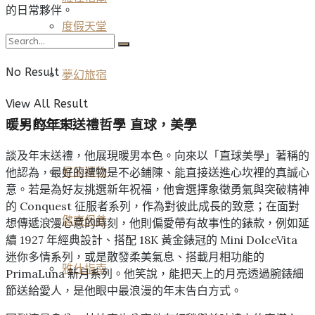
的日常夥伴。
度假天堂
No Result
夢幻旅宿
View All Result
EXPERT
暖男的年末送禮哲學 直球，美學
談及年末送禮，他展現暖男本色。向來以「直球美學」著稱的
他認為，最好的禮物是不必鋪陳、能直接送進心坎裡的真誠心
星座運勢
意。若是為好友挑選新年祝福，他會選擇象徵勇氣與突破精神
的 Conquest 征服者系列，作為對彼此成長的致意；在面對
健康保養
想傳遞浪漫心意的時刻，他則偏愛帶有故事性的錶款，例如延
續 1927 年經典設計、搭配 18K 黃金錶冠的 Mini DolceVita
迷你多情系列，或是散發柔美氣息、搭載月相功能的
雅仕指南
PrimaLuna 新月系列。他笑說，能把天上的月亮透過腕錶細
節送給愛人，是他眼中最浪漫的年末告白方式。