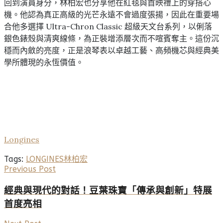
回到演員身分，林柏宏也分享他在紅毯與首映禮上的穿搭心
機。他認為真正高級的光芒永遠不會過度張揚，因此在重要場
合他多選擇 Ultra-Chron Classic 超級天文台系列，以俐落
銀色錶殼與清爽線條，為正裝增添層次而不喧賓奪主。這份沉
穩而內斂的亮度，正是浪琴表以卓越工藝、高頻機芯與經典美
學所體現的永恆價值。
Longines
Tags:
LONGINES
林柏宏
Previous Post
經典與現代的對話！豆葉珠寶「傳承與創新」特展
首度亮相