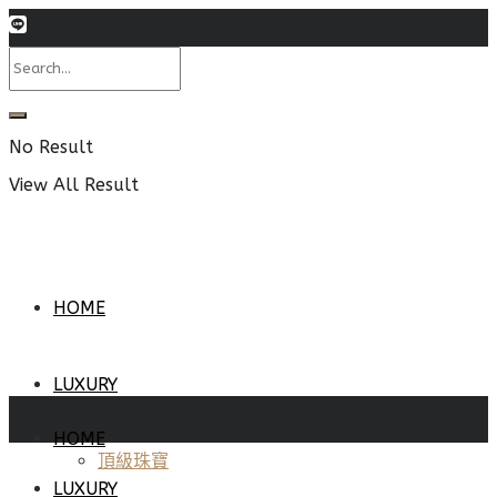
No Result
View All Result
HOME
LUXURY
HOME
頂級珠寶
LUXURY