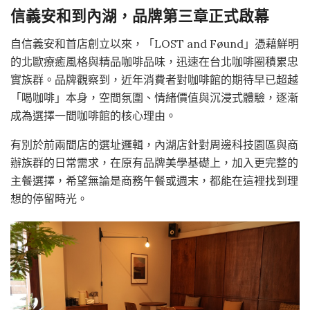
信義安和到內湖，品牌第三章正式啟幕
自信義安和首店創立以來，「LOST and Føund」憑藉鮮明
的北歐療癒風格與精品咖啡品味，迅速在台北咖啡圈積累忠
實族群。品牌觀察到，近年消費者對咖啡館的期待早已超越
「喝咖啡」本身，空間氛圍、情緒價值與沉浸式體驗，逐漸
成為選擇一間咖啡館的核心理由。
有別於前兩間店的選址邏輯，內湖店針對周邊科技園區與商
辦族群的日常需求，在原有品牌美學基礎上，加入更完整的
主餐選擇，希望無論是商務午餐或週末，都能在這裡找到理
想的停留時光。