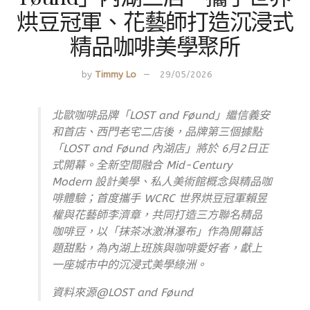
烘豆冠軍、花藝師打造沉浸式
精品咖啡美學聚所
by
Timmy Lo
29/05/2026
北歐咖啡品牌「LOST and Føund」繼信義安
和首店、西門老宅二店後，品牌第三個據點
「LOST and Føund 內湖店」將於 6月2日正
式開幕。全新空間融合 Mid-Century
Modern 設計美學、私人美術館概念與精品咖
啡體驗；首度攜手 WCRC 世界烘豆冠軍賴昱
權與花藝師李濟章，共同打造三方聯名精品
咖啡豆，以「抹茶冰激淋瀑布」作為開幕話
題甜點，為內湖上班族與咖啡愛好者，獻上
一座城市中的沉浸式美學綠洲。
資料來源@LOST and Føund