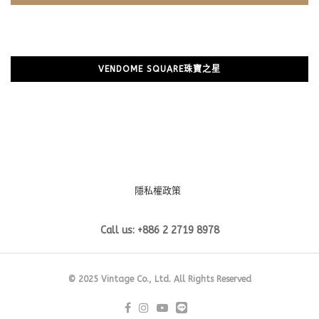
VENDOME SQUARE珠寶之星
隱私權政策
Call us: +886 2 2719 8978
© 2025 Vintage Co., Ltd. All Rights Reserved