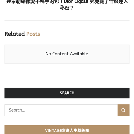
連泰勒絲都愛不釋手的包！Dior Cigale 究竟藏了什麼迷人
秘密？
Related
Posts
No Content Available
SEARCH
VINTAGE富豪人生粉絲團