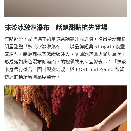
抹茶冰激淋瀑布 話題甜點搶先登場
甜點部分，品牌選在初夏抹茶話題升溫之際，推出全新開幕
明星甜點「抹茶冰激淋瀑布」。以品牌經典 Affogato 為靈
感原型，將濃郁抹茶醬緩緩注入，交融冰淇淋與咖啡層次，
形成宛如綠色瀑布傾瀉而下的視覺效果。品牌表示：「抹茶
本身帶有微苦、回甘與安定感，與 LOST and Føund 希望
傳達的情緒氛圍高度契合。」