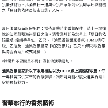
氛優雅隨行。凡消費任一迪奧香氛世家系列香氛即享色彩隨機
之「夏日約依限量版束口袋」乙只。
夏日限量時尚度假配件：攜帶夏季時尚香氛配件，踏上一場愉
悅的法國蔚藍海岸夏日之旅。消費滿額即為您呈上「夏日約依
限量版-編織手拿包」乙只、「迪奧香氛世家香氛-10ML精巧
版」乙瓶及「迪奧香氛世家-陶瓷香氛片」乙只。(精巧版香氛
與陶瓷香氛片款式隨機。)
*禮讚均不累贈且不與迪奧其他活動疊加。
迪奧香氛世家於以下限定櫃點以及DIOR線上旗艦店販售，
每
一專櫃皆提供完整的香氛體驗，讓您隨時隨地感受迪奧香氛世
家的獨特魅力。
奢華旅行的香氛藝術