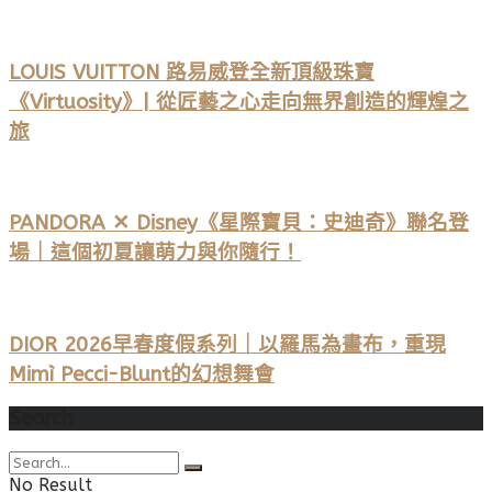
LOUIS VUITTON 路易威登全新頂級珠寶
《Virtuosity》| 從匠藝之心走向無界創造的輝煌之
旅
PANDORA ✕ Disney《星際寶貝：史迪奇》聯名登
場｜這個初夏讓萌力與你隨行！
DIOR 2026早春度假系列｜以羅馬為畫布，重現
Mimì Pecci-Blunt的幻想舞會
Search
No Result