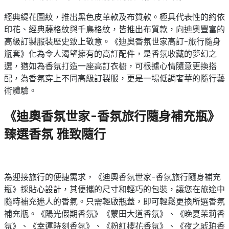
經典緹花圖紋，推出黑色皮革款及布質款。極具代表性的約依
印花、經典藤格紋與千鳥格紋，皆推出布質款，向迪奧豐富的
高級訂製服裝歷史致上敬意。《迪奧香氛世家高訂-旅行隨身
瓶套》化為令人渴望擁有的高訂配件，是香氛收藏的夢幻之
選，猶如為香氛打造一座高訂衣櫥，可根據心情隨意更換搭
配，為香氛穿上不同高級訂製服，更是一場低調奢華的隨行藝
術體驗。
《迪奧香氛世家-香氛旅行隨身補充瓶》
臻選香氛 雅致隨行
為迎接旅行的便捷需求，《迪奧香氛世家-香氛旅行隨身補充
瓶》採貼心設計，其便攜的尺寸和輕巧的包裝，讓您在旅途中
隨時補充迷人的香氣。只需輕啟瓶蓋，即可輕鬆更換所選香氛
補充瓶。《陽光假期香氛》《蒙田大道香氛》、《晚夏茉莉香
氛》、《幸運時刻香氛》、《粉紅櫻花香氛》、《夜之琥珀香