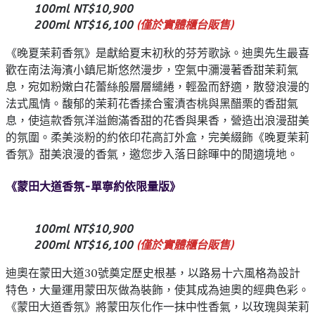
100ml NT$10,900
200ml NT$16,100
(僅於實體櫃台販售)
《晚夏茉莉香氛》是獻給夏末初秋的芬芳歌詠。迪奧先生最喜
歡在南法海濱小鎮尼斯悠然漫步，空氣中瀰漫著香甜茉莉氣
息，宛如粉嫩白花蕾絲般層層繾綣，輕盈而舒適，散發浪漫的
法式風情。馥郁的茉莉花香揉合蜜漬杏桃與黑醋栗的香甜氣
息，使這款香氛洋溢飽滿香甜的花香與果香，營造出浪漫甜美
的氛圍。柔美淡粉的約依印花高訂外盒，完美綴飾《晚夏茉莉
香氛》甜美浪漫的香氣，邀您步入落日餘暉中的閒適境地。
《蒙田大道香氛-單寧約依限量版》
100ml NT$10,900
200ml NT$16,100
(僅於實體櫃台販售)
迪奧在蒙田大道30號奠定歷史根基，以路易十六風格為設計
特色，大量運用蒙田灰做為裝飾，使其成為迪奧的經典色彩。
《蒙田大道香氛》將蒙田灰化作一抹中性香氣，以玫瑰與茉莉