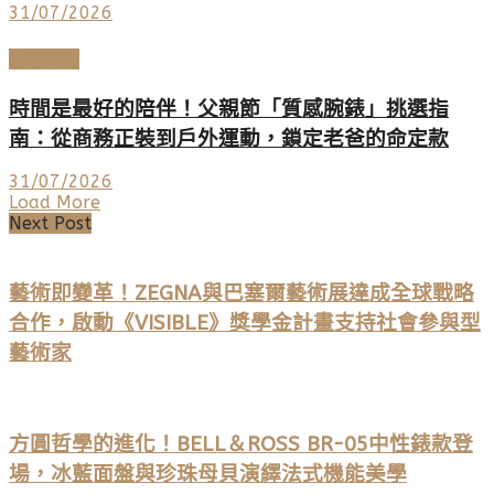
31/07/2026
高端鐘錶
時間是最好的陪伴！父親節「質感腕錶」挑選指
南：從商務正裝到戶外運動，鎖定老爸的命定款
31/07/2026
Load More
Next Post
藝術即變革！ZEGNA與巴塞爾藝術展達成全球戰略
合作，啟動《VISIBLE》獎學金計畫支持社會參與型
藝術家
方圓哲學的進化！BELL＆ROSS BR-05中性錶款登
場，冰藍面盤與珍珠母貝演繹法式機能美學