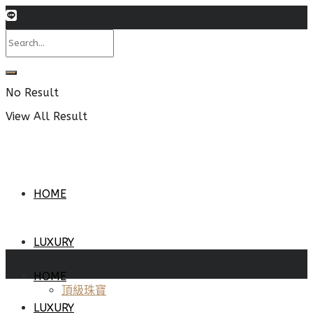
No Result
View All Result
HOME
LUXURY
HOME
頂級珠寶
LUXURY