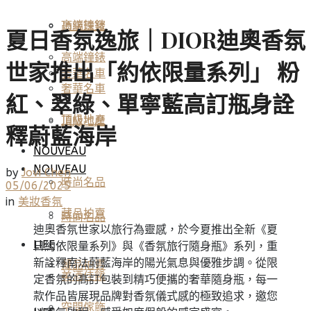
高端鐘錶
頂級珠寶
夏日香氛逸旅｜DIOR迪奧香氛
高端鐘錶
世家推出「約依限量系列」 粉
奢華名車
奢華名車
紅、翠綠、單寧藍高訂瓶身詮
頂級地產
頂級地產
釋蔚藍海岸
NOUVEAU
NOUVEAU
by
Jovi Chen
時尚名品
05/06/2025
in
美妝香氛
藏品拍賣
時尚名品
迪奧香氛世家以旅行為靈感，於今夏推出全新《夏
LIFE
日約依限量系列》與《香氛旅行隨身瓶》系列，重
新詮釋南法蔚藍海岸的陽光氣息與優雅步調。從限
藏品拍賣
美酒佳餚
定香氛的高訂包裝到精巧便攜的奢華隨身瓶，每一
款作品皆展現品牌對香氛儀式感的極致追求，邀您
空間傢飾