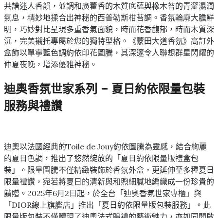
共譜迷人香韻，並調和廣藿香的木質底蘊與橡木苔的青澀濕潤
氣息，精妙地揉合出神秘的西普勒斯柑苔調。香氛輪廓大膽鮮
明，巧妙對比呈現多重香氣面貌，時而花香馥郁，時而木質深
沉，完美襯托專屬於您的獨特型格。《蒙田大道香氛》高訂外
盒飾以單寧藍色調約依印花圖騰，其深邃令人聯想群星閃耀的
仲夏夜晚，增添優雅神秘。
迪奧香氛世家系列 – 夏日約依限量包裝
服務與禮讚
迪奧以法國經典的Toile de Jouy約依圖騰為靈感，結合絢麗
的夏日色調，推出了悠然綻放的「夏日約依限量版禮盒包
裝」。限量圖騰不僅精緻裝飾於香氛外盒，更延伸至多種夏日
限量禮讚，宛若將夏日的清新與和煦細膩地編織成一份珍貴的
饋贈。2025年6月2日起，於全台「迪奧香氛世家專櫃」與
「DIOR線上旗艦店」推出「夏日約依限量版包裝服務」。此
限量版包裝不僅體現了迪奧法式贈禮的藝術魅力，亦如同開啟