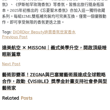
氛》、《伊斯帕罕玫瑰香氛》等香氛，皆推出旅行隨身瓶版
本。2025年初推出的《忘憂聖木香氛》亦加入這一獨特收藏
系列。每組12ML雙瓶補充裝均可完美互換，僅需一個優雅動
作，即可享受無限的香氛更迭之旅。
Tags:
DIOR
Dior Beauty
迪奧香氛世家
香水
Previous Post
達美航空 ✕ MISSONI｜義式美學升空，開啟頂級睡
眠新篇章
Next Post
藝術即變革！ZEGNA與巴塞爾藝術展達成全球戰略
合作，啟動《VISIBLE》獎學金計畫支持社會參與型
藝術家
Related
Posts