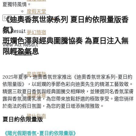
夏獨特風情。
度假天堂
《迪奧香氛世家系列 夏日約依限量版香
氛》
No Result
夢幻旅宿
斑斕色澤與經典圖騰協奏 為夏日注入無
View All Result
限輕盈氣息
EXPERT
星座運勢
2025年夏季，迪奧香氛世家推出《迪奧香氛世家系列-夏日約
依限量版》，以斑斕的季節色彩向迪奧先生的精湛工藝致敬。
精選三款夏日香氛與經典圖騰交相輝映，並臻選同名香氛潔膚
健康保養
露與香氛潤膚乳液，為您帶來放鬆舒適的極致享受。邀您徜徉
於南法的假日氛圍，為您的夏日增添無限雅致。
雅仕指南
夏日約依限量版
《陽光假期香氛-夏日約依限量版》