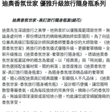
迪奧香氛世家 優雅升級旅行隨身瓶系列
迪奧香氛世家-高訂旅行隨身瓶套(緹花)
迪奧先生深諳旅行之美學，他熱衷於以優雅風範環遊世界，無
論身處何地，那份標誌性的精緻格調始終如影隨形。為了向這
位兼具高級訂製服設計師與調香師雙重身份的大師致敬，《迪
奧香氛世家》將旅行的香氛儀式優雅升級，更顯奢華精緻。全
新升級推出《迪奧香氛世家-奢華旅行隨身瓶》，透過迪奧香
氛世家瓶蓋延伸的概念為靈感，以「經典黑」與「時尚銀」兩
款色選搭配金屬材質，簡約俐落；並首度推出《迪奧香氛世
家-高訂旅行隨身瓶套》，為隨身香氛增添精品級的奢華質
感，隨心搭配迪奧高訂經典圖騰，彰顯個人不凡品味；《迪奧
香氛世家-香氛旅行隨身補充瓶》，設計輕巧便攜，讓您隨時
散發專屬香氣，成為每段旅途的完美伴侶。精緻小巧的香氛珍
品，無論是環球漫遊或是短途小憩，均能讓您感受細膩雅緻的
香氛享受。