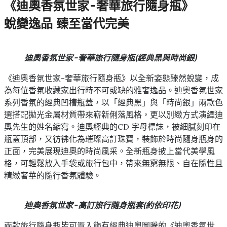
《迪奧香氛世家-奢華旅行隨身瓶》
蛻變逸品 臻至當代完美
迪奧香氛世家-奢華旅行隨身瓶(經典黑與時尚銀)
《迪奧香氛世家-奢華旅行隨身瓶》以全新姿態臻然蛻變，成
為每位香氛收藏家出行時不可或缺的雅奢逸品。迪奧香氛世家
系列香氛的經典凹槽瓶蓋，以「經典黑」與「時尚銀」兩款色
選搭配拋光金屬材質帶來嶄新俐落風格，更以別緻方式演繹迪
奧先生的姓名縮寫。迪奧經典的CD 字母標誌，被細膩刻印在
瓶蓋頂部，又彷彿化為璀璨高訂珠寶，裝飾於時尚隨身瓶身的
正面，完美展現迪奧的時尚風采。全新瓶身披上當代美學風
格，可輕鬆放入手袋或旅行包中，帶來無窮無限、自在隨性且
精緻奢華的隨行香氛體驗。
迪奧香氛世家-高訂旅行隨身瓶套(約依印花)
兩款旅行隨身瓶皆可置入飾有經典迪奧圖騰的《迪奧香氛世