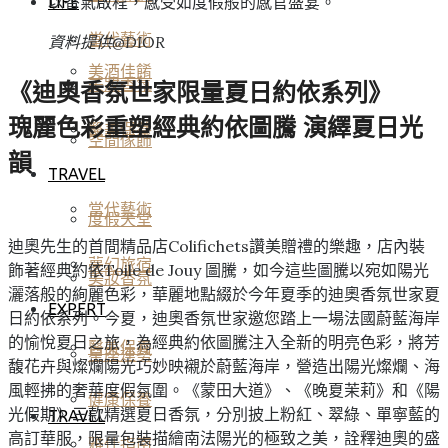
以香氣啟程，感受如度假般的感官盛宴。
LIFE
當代藝術
資料提供@DIOR
美酒佳餚
美妝香氛
《迪奧香氛世家限量夏日約依系列》
瑰麗色彩重塑經典約依圖騰 演繹夏日光
醫美保養
空間傢飾
韻
TRAVEL
當代藝術
度假天堂
迪奧先生的首間精品店Colifichets讚美贈禮的樂趣，店內裝
夢幻旅宿
飾著經典約依Toile de Jouy 圖騰，如今這些圖騰以宛如陽光
美妝香氛
灑落般的絢麗色彩，華麗地點綴於今年夏季的迪奧香氛世家夏
EXPERT
日約依系列。今夏，迪奧香氛世家邀您踏上一場法國蔚藍海岸
的愉悅夏日之旅，為經典約依圖騰注入全新的明亮色彩，將芳
醫美保養
星座運勢
馥花卉與燦爛陽光巧妙映襯於蔚藍海岸，營造出陽光燦爛、海
風輕拂的奢華度假氛圍。《蒙田大道》、《晚夏茉莉》和《陽
健康保養
光假期》三款精選夏日香氛，分別披上粉紅、翠綠、單寧藍的
TRAVEL
高訂華服，限量包裝描繪南法陽光的極致之美，詮釋迪奧的盛
雅仕指南