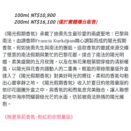
100ml NT$10,900
200ml NT$16,100
(僅於實體櫃台販售)
《陽光假期香氛》承載了迪奧先生最珍愛的兩處聖地：巴黎與
南法。由調香師Francis Kurkdjian精心調製而成的陽光假期
香氛，宛如迪奧先生與南法的邂逅。這款香氛的靈感來源交織
了愜意的南法假期與繁忙的巴黎花都。揉合了南法的陽光明
媚、柔美盛開的五月玫瑰，以及在無花果樹葉間穿梭的清新暖
風，以陽光與花香共譜動人的二重奏。輕盈的翠綠限量版外盒
揉入了《陽光假期香氛》對美好時光的嚮往，柔和的香氣勾勒
出心靈寧靜之地。《陽光假期香氛》收入於夏日約依限量版約
依印花圖騰外盒之中，與香氛的和煦氣息完美融合，讓人聯想
起地中海岸閃耀碧綠光芒的水面，彷若被南法熱情的陽光擁
抱。
《晚夏茉莉香氛-粉紅約依限量版》