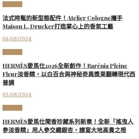
美妝香氛
法式時髦的新型態配件！Atelier Cologne攜手
Maison L. Drucker打造掌心上的香氛工藝
06/08/2026
美妝香氛
HERMÈS愛馬仕2026全新創作！Barénia Pleine
Fleur淡香精，以白百合與神秘奇異漿果翻轉現代西
普調
05/08/2026
美妝香氛
HERMÈS愛馬仕聞香珍藏系列新章！全新「搖曳人
參淡香精」用人參交織銀杏，譜寫大地高貴之根