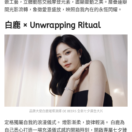
嵌工藝，立體動態交融摩登元素，盡顯靈動之美。層疊蓮瓣
間光影流轉，象徵愛意盛放，映照自我內在的永恆閃耀。
白鹿 × Unwrapping Ritual
品牌大使白鹿璀璨演繹 DE BEERS 全新七夕廣告大片
定格獨屬自我的浪漫儀式。 燈影漸柔，旋律輕淌。 白鹿為
自己悉心打造一場充滿儀式感的開箱時刻，開啟專屬七夕臻