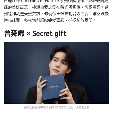
白鹿詮釋 Portraits of Nature 系列經典臻作，汲取破繭成
蝶的美好寓意，禮讚自我之愛在時光沉澱後，愈顯豐盈。系
列臻作甄選天然美鑽，勾勒帝王蝶靈動曼妙之姿。鏤空鑲嵌
煥亮蝶翼，多樣切割輝映蛻變華彩，捕捉綻放瞬間。
曾舜晞 × Secret gift
品牌大使曾舜晞璀璨演繹 DE BEERS 全新七夕廣告大片