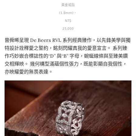
黃金戒指
(1.8mm)，
NT$
25,000
曾舜晞呈現 De Beers RVL 系列經典臻作，以先鋒美學與獨
特設計詮釋愛之誓約，銘刻閃耀真我的愛意宣言。 系列臻
作巧妙嵌合標誌性的“D” 與“B” 字母，蜿蜒線條與至臻美鑽
交相輝映。 幾何構型滿蘊個性張力，既能彰顯自我個性，
亦映耀愛的無畏表達。