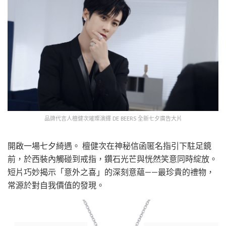
品牌代言人檀健次璀璨演繹 DE BEERS 全新七夕廣告大片
開啟一場七夕綺遇。 檀健次在神秘信函匿名指引下駐足鏡
前，於西裝內觸碰到戒指，鑽石光芒與恍然笑意同時綻放。
短片巧妙揭示「意外之喜」的深刻意蘊——最珍貴的禮物，
常源於對自我價值的發現。