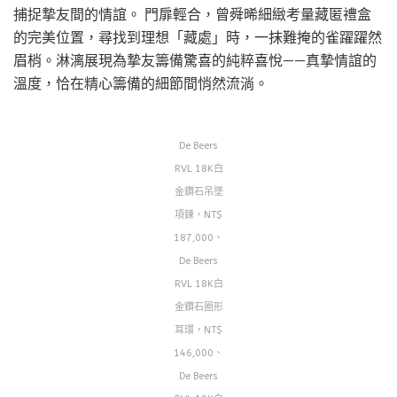
捕捉摯友間的情誼。 門扉輕合，曾舜晞細緻考量藏匿禮盒
的完美位置，尋找到理想「藏處」時，一抹難掩的雀躍躍然
眉梢。淋漓展現為摯友籌備驚喜的純粹喜悅——真摯情誼的
溫度，恰在精心籌備的細節間悄然流淌。
De Beers
RVL 18K白
金鑽石吊墜
項鍊，NT$
187,000、
De Beers
RVL 18K白
金鑽石圈形
耳環，NT$
146,000、
De Beers