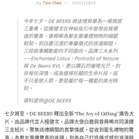
by
Tina Chen
30/07/2025
今年七夕，DE BEERS 將送禮昇華為一場情感
三重奏。從檀健次在神秘指引中發現自我價
值的驚喜、曾舜晞為摯友籌備禮物時的細膩
默契，到白鹿沉浸於專屬儀式的浪漫瞬間，
三段故事觸動愛的不同面向。品牌三大系列
——Enchanted Lotus、Portraits of Nature
與 De Beers RVL，更以鑽石的璀璨光芒，封
存每份深情，成為值得珍藏的生命片段。這
不只是戀人節，更是屬於每一種愛的高光時
刻。
資料提供@DE BEERS
七夕將至，DE BEERS 釋出全新“The Joy of Gifting”廣告大
片，由品牌代言人檀健次、品牌大使白鹿與曾舜晞共同演繹
三支短片，聚焦送禮瞬間的真摯情感。從收到匿名禮物的驚
喜、為摯友籌備驚喜的雀躍，到為自己打造儀式感的浪漫時