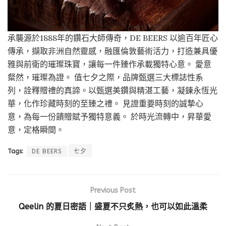
承襲源於1888年的鑽石大師傳奇，DE BEERS 以逾百年匠心
傳承，擷取非洲自然靈感，融匯倫敦藝術活力，打造兼具優
雅與前衛的璀璨珠寶，讓每一件臻作承載獨特心意。 愛意
粲然，璀璨為證。 值七夕之際，品牌甄選三大標誌性系
列，詮釋贈禮的真諦。以甄選美鑽與精湛工藝，凝鍊永恆光
華，化作珍藏時刻的至臻之禮。 見證重要時刻的誠摯心
意，為每一份饋贈賦予獨特意義。 於時光流轉中，昇華愛
意，定格瞬間。
Tags:
DE BEERS
七夕
Previous Post
Qeelin 的夏日密語｜盛夏不只炙熱，也可以如此溫柔