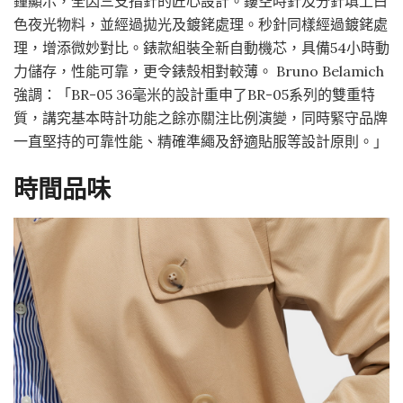
鐘顯示，全因三支指針的匠心設計。鏤空時針及分針填上白
色夜光物料，並經過拋光及鍍銠處理。秒針同樣經過鍍銠處
理，增添微妙對比。錶款組裝全新自動機芯，具備54小時動
力儲存，性能可靠，更令錶殼相對較薄。 Bruno Belamich
強調：「BR-05 36毫米的設計重申了BR-05系列的雙重特
質，講究基本時計功能之餘亦關注比例演變，同時緊守品牌
一直堅持的可靠性能、精確準繩及舒適貼服等設計原則。」
時間品味