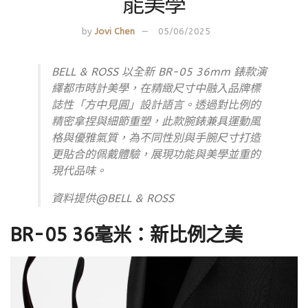
能美學
by
Jovi Chen
05/06/2025
BELL & ROSS 以全新 BR-05 36mm 錶款演
繹都市時計美學，在精緻尺寸中融入品牌標
誌性「方中見圓」設計語言。透過對比例的
精密拿捏與細節重塑，此款腕錶兼具運動風
格與優雅氣質，為不同性別與手腕尺寸打造
更貼合的佩戴體驗，展現功能與美學並重的
現代品味。
資料提供@BELL & ROSS
BR-05 36毫米：新比例之美