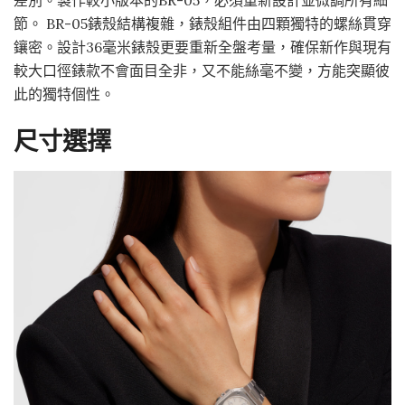
節。 BR-05錶殼結構複雜，錶殼組件由四顆獨特的螺絲貫穿
鑲密。設計36毫米錶殼更要重新全盤考量，確保新作與現有
較大口徑錶款不會面目全非，又不能絲毫不變，方能突顯彼
此的獨特個性。
尺寸選擇