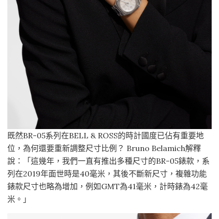
既然BR-05系列在BELL & ROSS的時計國度已佔有重要地
位，為何還要重新調整尺寸比例？ Bruno Belamich解釋
說：「這幾年，我們一直有推出多種尺寸的BR-05錶款，系
列在2019年面世時是40毫米，其後不斷新尺寸，複雜功能
錶款尺寸也略為增加，例如GMT為41毫米，計時錶為42毫
米。」