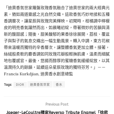
「迪奧香氛世家羅盤玫瑰香氛融合了迪奧世家的兩大經典元
素，猶如兩道靈感之光自然交織。這款香氛巧妙地揉和五種
香調層次，讓星辰與玫瑰完美輝映。初聞時，柑橘調中檸檬
皮的明亮香氣躍然而出，如晨曦初綻，帶著微妙的苦韻與清
新的酸甜感；隨後，甜美馥郁的果香徐徐展開，荔枝、覆盆
子與梨子的氣息交織出一幅生動風景。轉入中調，東方花椒
帶來溫暖而獨特的辛香層次，讓整體香氣更加立體。接著，
絲絨般柔軟的麝香調如同玫瑰花瓣般輕撫肌膚，溫柔而細膩
地包覆感官。最後，悠揚而醇厚的蜜糖香氣緩緩綻放，以其
溫潤持久的餘韻，延續這朵星辰玫瑰的獨特芬芳。」－－
Francis Kurkdjian, 迪奧香水創意總監
Tags:
DIOR
迪奧香氛世家
香水
Previous Post
Jaeger-LeCoultre積家Reverso Tribute Enamel「徐悲