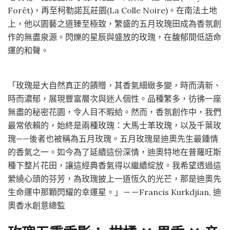
Forêt)，再至柯勒諾瓦莊園(La Colle Noire)。在南法土地
上，他以園藝之道臻至極致，繁盛的五月玫瑰田成為香氛創
作的無盡泉源。閃爍的星辰與盛放的玫瑰，在馥郁間低語命
運的和聲。
「玫瑰是大自然真正的饋贈，其香氣細緻多變，時而清新、
時而濃郁，展現豐富層次與迷人個性。品種繁多，彷彿一座
無盡的秘密花園，令人目不暇給。然而，香氛創作中，我們
最常依賴的，始終是兩種玫瑰：大馬士革玫瑰，以及千葉玫
瑰——後者也被稱為五月玫瑰。五月玫瑰是迪奧先生最鍾情
的香氣之一。如今為了延續這份深情，迪奧特地在普羅旺斯
種下整片花田，讓這經典香氣得以繼續綻放。我希望透過這
縈繞心頭的芬芳，為玫瑰披上一道恆久的光芒，那是迪奧先
生命運中那顆閃耀的幸運星。」－－Francis Kurkdjian, 迪
奧香水創意總監