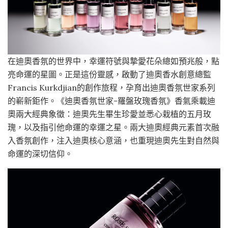
在迪奧香氛的世界中，幸運符號與摯愛花朵總如預兆般，點
亮命運的星圖。正是這份靈感，啟動了迪奧香水創意總監
Francis Kurkdjian的創作旅程，孕育出迪奧香氛世家系列
的嶄新鉅作。《迪奧香氛世家-羅盤玫瑰香氛》香氣乘載迪
奧兩大經典象徵：迪奧先生畢生珍愛並悉心栽植的五月玫
瑰，以及指引他命運的幸運之星。兩大迪奧經典元素首次融
入香氛創作，注入迪奧核心意涵，也重現迪奧先生對自然與
命運的深切信仰。