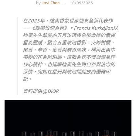
by
Jovi Chen
10/09/2025
在2025年，迪奧香氛世家迎來全新代表作
——《羅盤玫瑰香氛》。Francis Kurkdjian以
迪奧先生摯愛的五月玫瑰與象徵命運的幸運
星為靈感，融合五重玫瑰香影，交織柑橘、
果香、辛香、蜜香與麝香層次，構築出柔中
帶剛的花香琥珀調。這款香氛不僅凝聚品牌
核心精神，也延續迪奧先生對自然與信念的
深情，宛如在星光與玫瑰間綻放的優雅印
記。
資料提供@DIOR