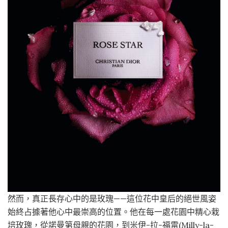
然而，真正長存心中的是玫瑰——這位花中皇后的絕世風姿
始終占據著他心中最崇高的位置。他在每一處花園中精心栽
培玫瑰，從諾曼第母親的花園，到米伊-拉-福雷(Milly-la-