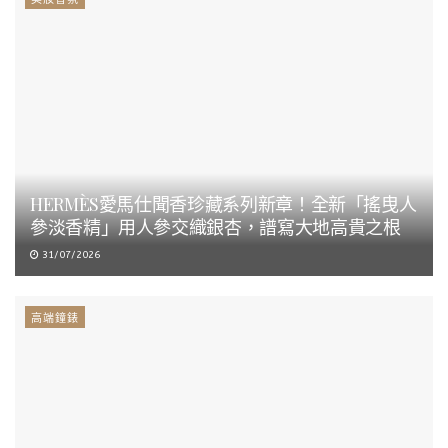
HERMÈS愛馬仕聞香珍藏系列新章！全新「搖曳人
參淡香精」用人參交織銀杏，譜寫大地高貴之根
31/07/2026
高端鐘錶