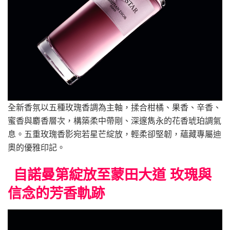
全新香氛以五種玫瑰香調為主軸，揉合柑橘、果香、辛香、
蜜香與麝香層次，構築柔中帶剛、深邃雋永的花香琥珀調氣
息。五重玫瑰香影宛若星芒綻放，輕柔卻堅韌，蘊藏專屬迪
奧的優雅印記。
自諾曼第綻放至蒙田大道 玫瑰與
信念的芳香軌跡