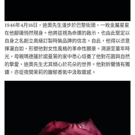
1946年4月18日，迪奧先生漫步於巴黎街頭，一枚金屬星星
在他腳邊悄然現身。他將這視為命運的啟示，也由此堅定以
自身之名創立高級訂製時裝品牌的信念。自此，他得以恣意
揮灑自如，形塑他對女性風格的革命性願景。溯源至童年時
光，母親瑪德蓮於諾曼第的家中悉心培養了他對花園與自然
的摯愛，迪奧先生尤其傾心於花朵的世界。他對鈴蘭情有獨
鍾，亦從夜間茉莉的馥郁香氣中汲取靈感。