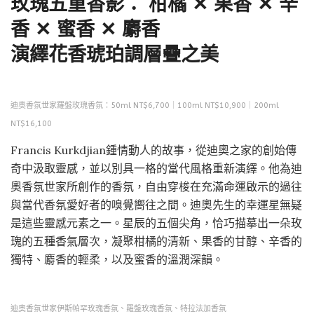
玫瑰五重香影： 柑橘 ✕ 果香 ✕ 辛
香 ✕ 蜜香 ✕ 麝香
演繹花香琥珀調層疊之美
迪奧香氛世家羅盤玫瑰香氛：50ml NT$6,700｜100ml NT$10,900｜200ml
NT$16,100
Francis Kurkdjian鍾情動人的故事，從迪奧之家的創始傳
奇中汲取靈感，並以別具一格的當代風格重新演繹。他為迪
奧香氛世家所創作的香氛，自由穿梭在充滿命運啟示的過往
與當代香氛愛好者的嗅覺嚮往之間。迪奧先生的幸運星無疑
是這些靈感元素之一。星辰的五個尖角，恰巧描摹出一朵玫
瑰的五種香氣層次，凝聚柑橘的清新、果香的甘醇、辛香的
獨特、麝香的輕柔，以及蜜香的溫潤深韻。
迪奧香氛世家伊斯帕罕玫瑰香氛、羅盤玫瑰香氛、特拉法加香氛