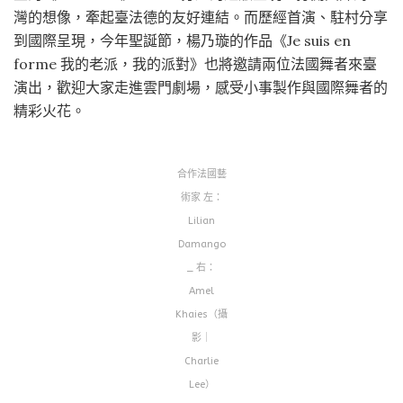
灣的想像，牽起臺法德的友好連結。而歷經首演、駐村分享
到國際呈現，今年聖誕節，楊乃璇的作品《Je suis en
forme 我的老派，我的派對》也將邀請兩位法國舞者來臺
演出，歡迎大家走進雲門劇場，感受小事製作與國際舞者的
精彩火花。
合作法國藝
術家 左：
Lilian
Damango
_ 右：
Amel
Khaies（攝
影｜
Charlie
Lee）