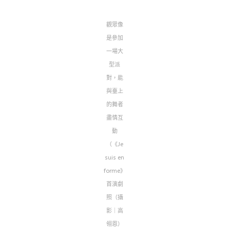
觀眾像
是參加
一場大
型派
對，能
與臺上
的舞者
盡情互
動
（《Je
suis en
forme》
首演劇
照（攝
影｜高
翎恩）