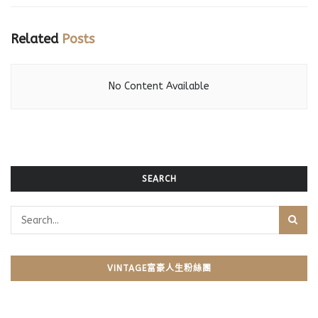
Related
Posts
No Content Available
SEARCH
VINTAGE富豪人生粉絲團