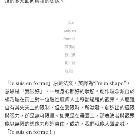
蹈的多元面向與新的想像。
《Je
suis en
forme》
首演劇
照（攝
影｜林
峻永）
「Je suis en forme」原是法文，英譯為“I’m in shape.”，
意思是「我很好」，一種身心都好的狀態。創作理念源自於
楊乃璇在街上對一位腦性麻痺人士移動過程的觀察。人體雖
自有其先天上的限制，但在受限時，所激發、創造出的極限
與張力，卻是無可限量。如果是在舞臺上，那表演者與觀眾
能以無限的想像力創造自由，或許，我們就能大聲高喊，
「Je suis en forme！」