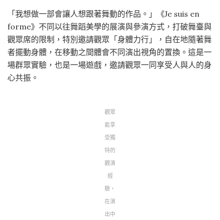
「我想做一部會讓人想跟著舞動的作品。」《Je suis en
forme》不同以往舞蹈美學的展演與參演方式，打破舞臺與
觀眾席的限制，特別邀請觀眾「身體力行」，自在地隨著舞
者擺動身體，在移動之間體會不同演出視角的置換。這是一
場群眾實驗，也是一場遊戲，邀請觀眾一同享受人與人的身
心共振。
觀眾
能享
受獨
特的
觀演
經
驗，
在演
出中