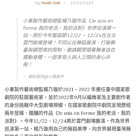
by
Hsieh Gail
23/11/2023
小事製作藝術總監楊乃璇作品《Je suis en
forme 我的老派，我的派對》世界巡演第一
站，將於今年聖誕節12/22 – 12/24在台北
雲門劇場登場！不同以往舞蹈展演，打破舞
臺與觀眾席的限制，邀請觀眾隨著舞者自在
擺動身體，一起享受人與人之間的身心共
振！
資料提供@
小事製作
小事製作藝術總監楊乃璇於2021 – 2022 年擔任臺中國家歌
劇院的駐館藝術家，並於2022年9月以編舞家及主要創作者
的身份挑戰中大型劇場規模，在國家歌劇院中劇院呈現歷經
兩年發展、醞釀的作品《Je suis en forme 我的老派，我的
派對》。今年12/22 – 12/24將於雲門劇場搬演，作為世界
巡演第一站，楊乃璇用自己的舞蹈美學，向世界展現臺灣舞