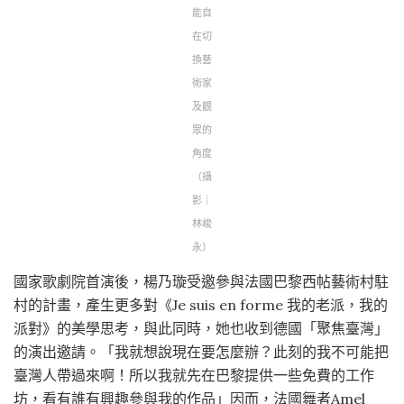
能自
在切
換藝
術家
及觀
眾的
角度
（攝
影｜
林峻
永）
國家歌劇院首演後，楊乃璇受邀參與法國巴黎西帖藝術村駐
村的計畫，產生更多對《Je suis en forme 我的老派，我的
派對》的美學思考，與此同時，她也收到德國「聚焦臺灣」
的演出邀請。「我就想說現在要怎麼辦？此刻的我不可能把
臺灣人帶過來啊！所以我就先在巴黎提供一些免費的工作
坊，看有誰有興趣參與我的作品」因而，法國舞者Amel