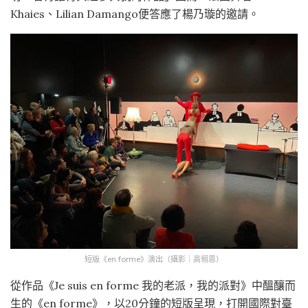
Khaies、Lilian Damango便答應了楊乃璇的邀請。
短版《en forme》演出（攝影｜高翎恩）
從作品《Je suis en forme 我的老派，我的派對》中醞釀而
生的《en forme》，以20分鐘的短版呈現，打開國際對臺