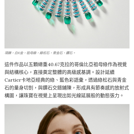
項鍊，白K金，祖母綠，綠松石，青金石，鑽石。
這件作品以五顆總重40.67克拉的哥倫比亞祖母綠作為視覺
與結構核心，直接奠定整體的高級感基調。設計延續
Cartier卡地亞經典的綠、藍色彩語彙，透過綠松石與青金
石的量身切割，與鑽石交錯鋪陳，形成具有節奏感的放射式
構圖，讓珠寶在視覺上呈現出如光線延展般的動態張力。