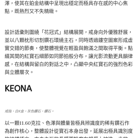
澤，使其在鉑金結構中呈現出穩定而極具存在感的中心焦
點，既熱烈又不失精緻。
設計語彙則圍繞「花冠式」結構展開，戒身向外優雅舒展，
並以八顆枕形切割鑽石環繞主石，同時透過鏤空圖案形成虛
實交錯的節奏，使整體視覺在輕盈與飽滿之間取得平衡。點
綴其間的紅寶石細節如同節拍般分布，讓光影流動更具韻律
感，在結構與留白的對話之中，凸顯中央紅寶石的強烈色彩
與立體層次。
KEONA
戒指，白K金，灰色鑽石，鑽石。
以一顆11.60克拉、色澤與體量皆極具辨識度的稀有鑽石作
為創作核心，整體設計從寶石本身出發，延展出極具識別度