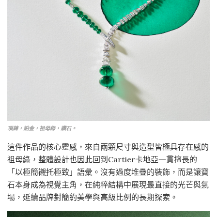
項鍊，鉑金，祖母綠，鑽石。
這件作品的核心靈感，來自兩顆尺寸與造型皆極具存在感的
祖母綠，整體設計也因此回到Cartier卡地亞一貫擅長的
「以極簡襯托極致」語彙。沒有過度堆疊的裝飾，而是讓寶
石本身成為視覺主角，在純粹結構中展現最直接的光芒與氣
場，延續品牌對簡約美學與高級比例的長期探索。