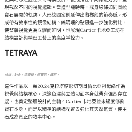
現截然不同的視覺邏輯。當造型翻轉時，戒身線條如同圍繞
寶石展開的軌跡，人形紋圖案則延伸出階梯般的節奏感，形
成帶有敘事性的鏡像結構。縞瑪瑙的點綴進一步強化對比，
使整體視覺更為立體而鮮明，也展現Cartier卡地亞工坊在
結構設計與精密工藝上的高度掌控力。
TETRAYA
戒指，鉑金，祖母綠，紅寶石，鑽石。
這件作品以一顆20.24克拉塔糖形切割哥倫比亞祖母綠作為
視覺與結構核心，深邃色澤與立體切面本身就帶有強烈存在
感，也奠定整體設計的主軸。Cartier卡地亞並未過度修飾
寶石本身，而是以精準的結構配置去強化其天然氣質，使主
石成為真正的敘事中心。