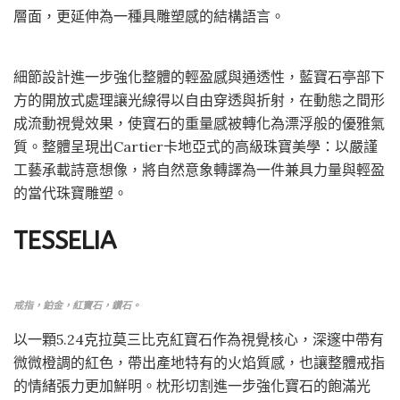
層面，更延伸為一種具雕塑感的結構語言。
細節設計進一步強化整體的輕盈感與通透性，藍寶石亭部下
方的開放式處理讓光線得以自由穿透與折射，在動態之間形
成流動視覺效果，使寶石的重量感被轉化為漂浮般的優雅氣
質。整體呈現出Cartier卡地亞式的高級珠寶美學：以嚴謹
工藝承載詩意想像，將自然意象轉譯為一件兼具力量與輕盈
的當代珠寶雕塑。
TESSELIA
戒指，鉑金，紅寶石，鑽石。
以一顆5.24克拉莫三比克紅寶石作為視覺核心，深邃中帶有
微微橙調的紅色，帶出產地特有的火焰質感，也讓整體戒指
的情緒張力更加鮮明。枕形切割進一步強化寶石的飽滿光