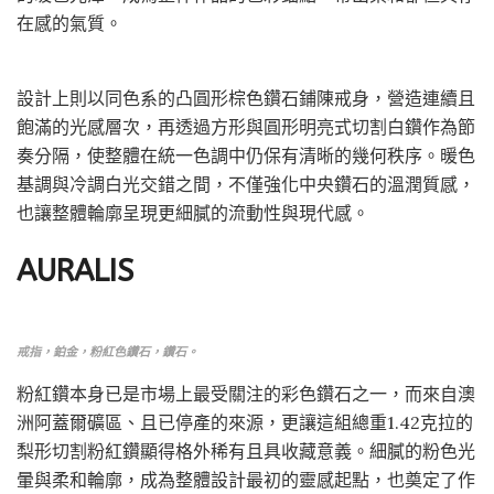
在感的氣質。
設計上則以同色系的凸圓形棕色鑽石鋪陳戒身，營造連續且
飽滿的光感層次，再透過方形與圓形明亮式切割白鑽作為節
奏分隔，使整體在統一色調中仍保有清晰的幾何秩序。暖色
基調與冷調白光交錯之間，不僅強化中央鑽石的溫潤質感，
也讓整體輪廓呈現更細膩的流動性與現代感。
AURALIS
戒指，鉑金，粉紅色鑽石，鑽石。
粉紅鑽本身已是市場上最受關注的彩色鑽石之一，而來自澳
洲阿蓋爾礦區、且已停產的來源，更讓這組總重1.42克拉的
梨形切割粉紅鑽顯得格外稀有且具收藏意義。細膩的粉色光
暈與柔和輪廓，成為整體設計最初的靈感起點，也奠定了作