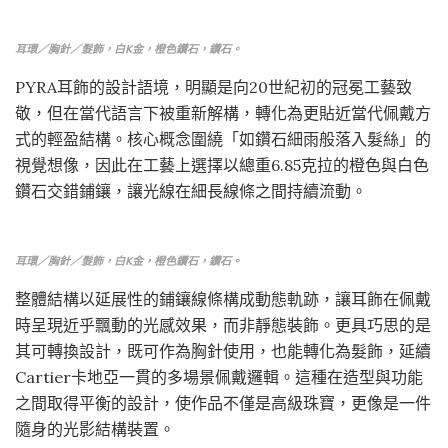
耳環／胸針／髮飾，白K金，橙色鑽石，鑽石。
PYRA耳飾的設計語境，明顯是向20世紀初的冠冕工藝致
敬，但在當代語言下被重新解構，轉化為更貼近當代佩戴方
式的輕盈結構。核心概念圍繞「如鑽石細雨般落入髮絲」的
視覺想像，因此在工藝上選擇以總重6.85克拉的橙色與白色
鑽石交錯鋪鑲，讓光線在細長線條之間持續流動。
耳環／胸針／髮飾，白K金，橙色鑽石，鑽石。
整體結構以延展性的鋪鑲線條構成動態軌跡，讓耳飾在佩戴
時呈現近乎飄動的光感效果，而非靜態裝飾。更具巧思的是
其可轉換設計，既可作為胸針使用，也能轉化為髮飾，延續
Cartier卡地亞一貫的多場景佩戴邏輯。這種在造型與功能
之間取得平衡的設計，使作品不僅是高級珠寶，更像是一件
隨身的光影結構裝置。