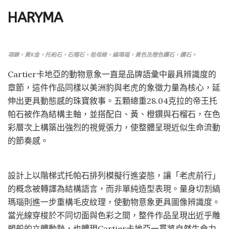
HARYMA
項鍊，黃K金，托帕石，石榴石，祖母綠，縞瑪瑙，黃色及橙色鑽石，鑽石。
Cartier卡地亞的動物意象一直是品牌語彙中最具辨識度的
章節，這件作品同樣以美洲豹與老虎的象徵力量為核心，延
伸出更具動態感的珠寶敘事。五顆總重28.04克拉的帝王托
帕石被作為結構主軸，並搭配白、黃、橙鑽與石榴石，在色
彩層次上構築出強烈的視覺張力，使整體呈現近似生命流動
的節奏感。
設計上以階梯式托帕石排列模擬行進姿態，讓「老虎前行」
的概念被轉譯為結構語言，而非單純造型表現。量身切割縞
瑪瑙則進一步重構毛皮紋理，使動物意象更具圖像辨識度。
當光線穿梭於不同切面與色彩之間，整件作品呈現出近乎雕
塑般的立體動勢，也體現Cartier卡地亞一貫將自然生命力