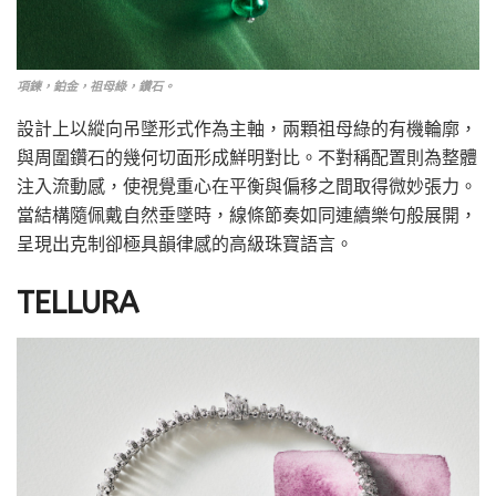
項鍊，鉑金，祖母綠，鑽石。
設計上以縱向吊墜形式作為主軸，兩顆祖母綠的有機輪廓，
與周圍鑽石的幾何切面形成鮮明對比。不對稱配置則為整體
注入流動感，使視覺重心在平衡與偏移之間取得微妙張力。
當結構隨佩戴自然垂墜時，線條節奏如同連續樂句般展開，
呈現出克制卻極具韻律感的高級珠寶語言。
TELLURA