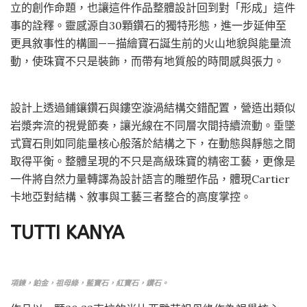
立的創作命題，也讓這件作品整體設計回到對「形成」這件
事的詮釋。靈感源自30顆鑽石的獨特形態，進一步延伸至
更具敘事性的構圖——描繪寶石誕生前的火山地貌與能量流
動，使珠寶不只是裝飾，而帶有地質般的時間感與張力。
設計上透過鋪鑲鑽石與鏤空漩渦結構交錯配置，營造出類似
岩漿奔流的視覺節奏，讓光線在不同層次間持續流動。垂墜
式寶石則如同能量核心般落於結構之下，在動態與靜態之間
取得平衡。整體呈現的不只是高級珠寶的精密工藝，更像是
一件將自然力量轉譯為設計語言的雕塑作品，體現Cartier
卡地亞對結構、敘事與工藝三者整合的高度掌控。
TUTTI KANYA
項鍊，鉑金，祖母綠，藍寶石，紅寶石，鑽石。