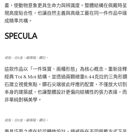
畫，使動物意象更具生命力與辨識度。整體結構在佩戴時呈
現高度貼合性，也讓自然主義與高級工藝在同一件作品中達
成精準共構。
SPECULA
戒指，白K金，縞瑪瑙，鑽石。
這款作品以「一件珠寶、兩種形態」為核心概念，重新詮釋
經典 Toi & Moi 結構，並透過兩顆總重6.44克拉的三角形鑽
石建立視覺焦點。鑽石尖端彼此呼應的配置，不僅放大切割
本身的建築感，也讓整體設計更偏向結構性的張力表達，而
非單純對稱美學。
戒指，白K金，縞瑪瑙，鑽石。
更具巧思之處在於可轉換設計，使戒指在不同佩戴方式下呈