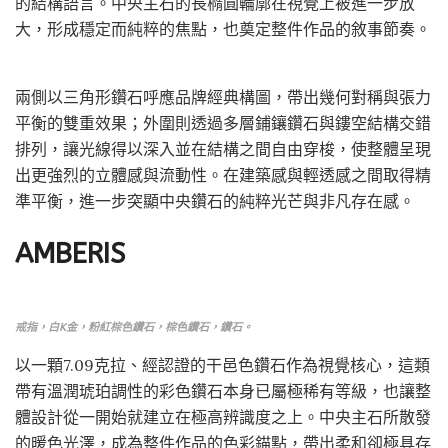
的結構語言。中央主石的長橢圓輪廓在視覺上被進一步放
大，形成穩定而純粹的焦點，也奠定整件作品的敘事節奏。
兩側以三角形鑽石呼應品牌經典構圖，帶出幾何對稱與張力
平衡的雙重效果；外圍則透過多層鋪鑲鑽石與鏤空結構交錯
排列，讓光線得以深入並在結構之間自由穿梭，使整體呈現
出更強烈的立體感與流動性。在建築感與輕透感之間取得精
準平衡，進一步突顯中央鑽石的純粹光芒與非凡存在感。
AMBERIS
戒指，白K金，粉紅棕色鑽石，棕色鑽石，鑽石。
以一顆7.09克拉、經認證的干邑色鑽石作為視覺核心，這類
帶有溫潤琥珀調性的彩色鑽石本身已屬極稀有等級，也讓整
體設計從一開始就建立在極高辨識度之上。中央主石所散發
的暖色光澤，成為整件作品的色彩錨點，帶出柔和卻極具存