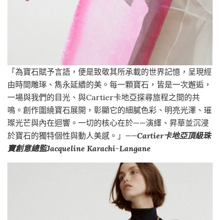
「為寶石賦予言語，便是致敬其所承載的世界記憶，呈現經
由時間雕琢、雋永延續的美。每一顆寶石，皆是一次邂逅，
一場與我們的目光、與Cartier卡地亞探尋旅程之間的共
鳴。創作圍繞寶石展開，彰顯它的細膩色彩、明亮光澤、璀
璨光芒與內在迴響。一切的核心在於——演繹、昇華並沉浸
於寶石的獨特個性與動人美感。」
——Cartier卡地亞頂級珠
寶創意總監Jacqueline Karachi-Langane