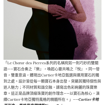
「Le Chœur des Pierres系列的名稱宛如一則巧妙的雙關
語——寶石合奏之『樂』，喚起心靈共鳴之『悅』。同一發
音，雙重意涵，體現出Cartier卡地亞甄選與運用寶石的獨
到之處。設計皆從每一顆寶石本身出發，突顯其獨特個性與
迷人魅力；不同材質和諧交融，譜寫出色彩絢麗的珠寶樂
章。這正是品牌頂級珠寶的創作理念——以寶石為核心，演
繹Cartier卡地亞獨特風格的精髓所在。」
——Cartier卡地