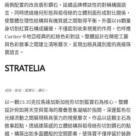
兩側配置的改良盾形鑽石，延續品牌標誌性的對稱構圖語
言，同時透過幾何形態與祖母綠的立體刻面形成對比關係，
使整體在理性結構與有機質感之間取得平衡。外圍以18顆量
身切割紅寶石構成鑲邊，不僅起到收束視覺的作用，也呼應
Cartier卡地亞經典的紅綠色彩對話。整體設計在精密工藝
與色彩敘事之間建立清晰層次，呈現出極具識別度的高級珠
寶語言。
STRATELIA
戒指，鉑金，藍寶石，鑽石。
以一顆23.35克拉馬達加斯加枕形切割藍寶石為核心，整體
設計宛如將天空與雲海的層疊意象凝縮於指間，深邃藍色在
光線流動之間展現極具張力的視覺層次。作品以這顆主石為
敘事起點，透過建築感的立體結構與祖母綠形切割鑽石的點
綴，構築出如多面體般的空間節奏，使珠寶不僅停留於裝飾