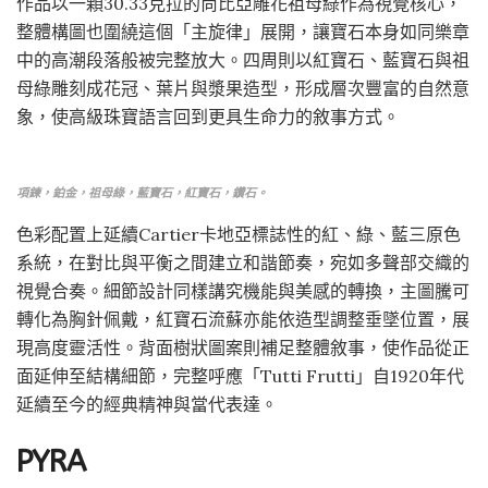
作品以一顆30.33克拉的尚比亞雕花祖母綠作為視覺核心，
整體構圖也圍繞這個「主旋律」展開，讓寶石本身如同樂章
中的高潮段落般被完整放大。四周則以紅寶石、藍寶石與祖
母綠雕刻成花冠、葉片與漿果造型，形成層次豐富的自然意
象，使高級珠寶語言回到更具生命力的敘事方式。
項鍊，鉑金，祖母綠，藍寶石，紅寶石，鑽石。
色彩配置上延續Cartier卡地亞標誌性的紅、綠、藍三原色
系統，在對比與平衡之間建立和諧節奏，宛如多聲部交織的
視覺合奏。細節設計同樣講究機能與美感的轉換，主圖騰可
轉化為胸針佩戴，紅寶石流蘇亦能依造型調整垂墜位置，展
現高度靈活性。背面樹狀圖案則補足整體敘事，使作品從正
面延伸至結構細節，完整呼應「Tutti Frutti」自1920年代
延續至今的經典精神與當代表達。
PYRA