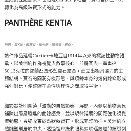
轉化為高級珠寶形式的能力。
PANTHÈRE KENTIA
項鍊，白K金，藍寶石，祖母綠，縞瑪瑙，鑽石。
這件作品延續Cartier卡地亞自1914年以來的標誌性動物語
彙，以美洲豹作為視覺與敘事核心，並將其與一顆重達
50.13克拉的錫蘭凸圓形藍寶石結合，建立出極具張力的主
體結構。寶石的圓潤有機形態，與項鍊本身的幾何線條形成
強烈對比，使整體在柔性與理性之間取得平衡。
細節設計則圍繞「波動的自然節奏」展開，內側以植物意象
鋪陳出層層遞進的曲線語彙，並以規律延展的間距強化視覺
流動感，最終收束於點狀藍寶石，形成完整節拍。美洲豹立
體雕塑則居於中央，透過祖母綠豹眼與縞瑪瑙紋理的細緻刻