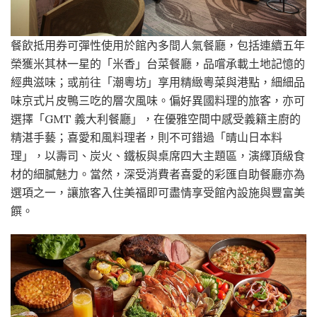
餐飲抵用券可彈性使用於館內多間人氣餐廳，包括連續五年
榮獲米其林一星的「米香」台菜餐廳，品嚐承載土地記憶的
經典滋味；或前往「潮粵坊」享用精緻粵菜與港點，細細品
味京式片皮鴨三吃的層次風味。偏好異國料理的旅客，亦可
選擇「GMT 義大利餐廳」，在優雅空間中感受義籍主廚的
精湛手藝；喜愛和風料理者，則不可錯過「晴山日本料
理」，以壽司、炭火、鐵板與桌席四大主題區，演繹頂級食
材的細膩魅力。當然，深受消費者喜愛的彩匯自助餐廳亦為
選項之一，讓旅客入住美福即可盡情享受館內設施與豐富美
饌。