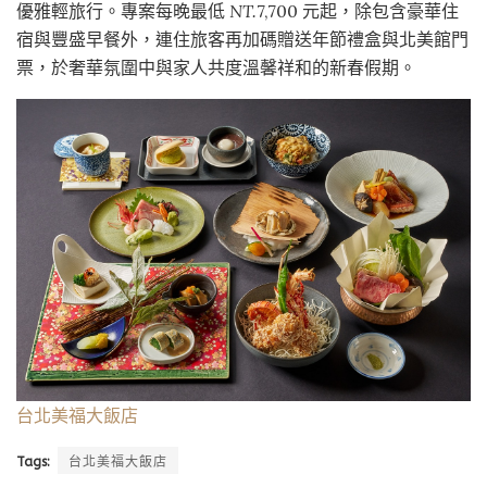
優雅輕旅行。專案每晚最低
NT.
7,700 元起，除包含豪華住
宿與豐盛早餐外，連住旅客再加碼贈送年節禮盒與北美館門
票，於奢華氛圍中與家人共度溫馨祥和的新春假期。
台北美福大飯店
Tags:
台北美福大飯店