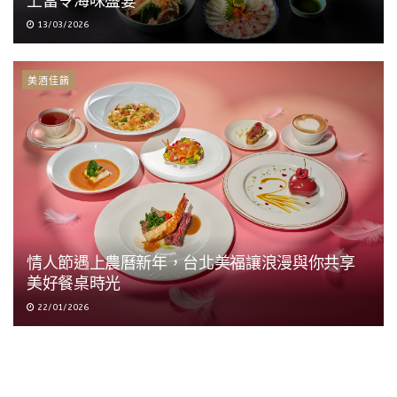
上當令海味盛宴
13/03/2026
美酒佳餚
情人節遇上農曆新年，台北美福讓浪漫與你共享
美好餐桌時光
22/01/2026