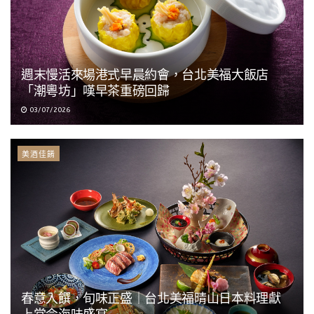
週末慢活來場港式早晨約會，台北美福大飯店
「潮粵坊」嘆早茶重磅回歸
03/07/2026
美酒佳餚
春意入饌，旬味正盛｜台北美福晴山日本料理獻