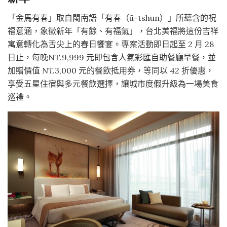
「金馬有春」取自閩南語「有春（ū-tshun）」所蘊含的祝
福意涵，象徵新年「有餘、有福氣」，台北美福將這份吉祥
寓意轉化為舌尖上的春日饗宴。專案活動即日起至 2 月 28
日止，每晚NT.9,999 元即包含人氣彩匯自助餐廳早餐，並
加贈價值
NT.
3,000 元的餐飲抵用券，等同以 42 折優惠，
享受五星住宿與多元餐飲選擇，讓城市度假升級為一場美食
巡禮。