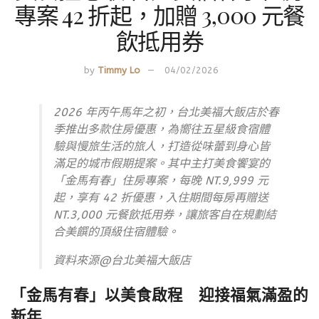
專案 42 折起，加贈 3,000 元餐
飲抵用券
by
Timmy Lo
04/02/2026
2026 年丙午馬年之初，台北美福大飯店於春
季推出多款住房優惠，為嚮往五星級食宿體
驗與慢旅生活的旅人，打造從味蕾到身心皆
滿足的城市假期提案。其中主打美食饗宴的
「金馬有春」住房專案，每晚 NT.9,999 元
起，享有 42 折優惠，入住期間每房再贈送
NT.
3,000 元餐飲抵用券，讓旅客自在規劃結
合美饌的頂級住宿體驗。
資料來源@台北美福大飯店
「金馬有春」以美食啟程 迎接福氣滿盈的
新年