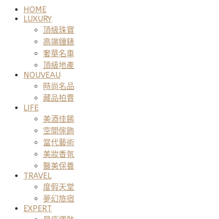
HOME
LUXURY
頂級珠寶
高端鐘錶
奢華名車
頂級地產
NOUVEAU
時尚名品
藏品拍賣
LIFE
美酒佳餚
空間傢飾
當代藝術
美妝香氛
醫美保養
TRAVEL
度假天堂
夢幻旅宿
EXPERT