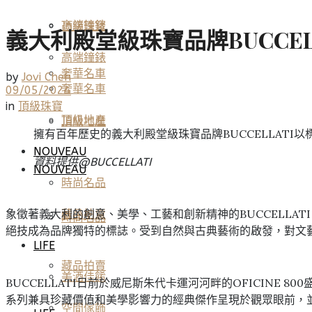
高端鐘錶
頂級珠寶
義大利殿堂級珠寶品牌BUCCE
高端鐘錶
奢華名車
by
Jovi Chen
奢華名車
09/05/2024
in
頂級珠寶
頂級地產
頂級地產
擁有百年歷史的義大利殿堂級珠寶品牌BUCCELLAT
NOUVEAU
資料提供@
BUCCELLATI
NOUVEAU
時尚名品
象徵著義大利的創意、美學、工藝和創新精神的BUCCELL
藏品拍賣
時尚名品
絕技成為品牌獨特的標誌。受到自然與古典藝術的啟發，對文
LIFE
藏品拍賣
美酒佳餚
BUCCELLATI日前於威尼斯朱代卡運河河畔的OFICINE 
系列兼具珍藏價值和美學影響力的經典傑作呈現於觀眾眼前，並深
空間傢飾