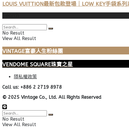
LOUIS VUITTION最新包款登場｜LOW KEY
Search
No Result
View All Result
VINTAGE富豪人生粉絲團
VENDOME SQUARE珠寶之星
隱私權政策
Call us: +886 2 2719 8978
© 2025 Vintage Co., Ltd. All Rights Reserved
No Result
View All Result