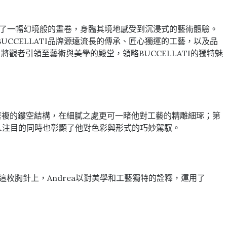
越進了一幅幻境般的畫卷，身臨其境地感受到沉浸式的藝術體驗。
CCELLATI品牌源遠流長的傳承、匠心獨運的工藝，以及品
者引領至藝術與美學的殿堂，領略BUCCELLATI的獨特魅
出精湛繁複的鏤空結構，在細膩之處更可一睹他對工藝的精雕細琢；第
，引人注目的同時也彰顯了他對色彩與形式的巧妙駕馭。
。在這枚胸針上，Andrea以對美學和工藝獨特的詮釋，運用了