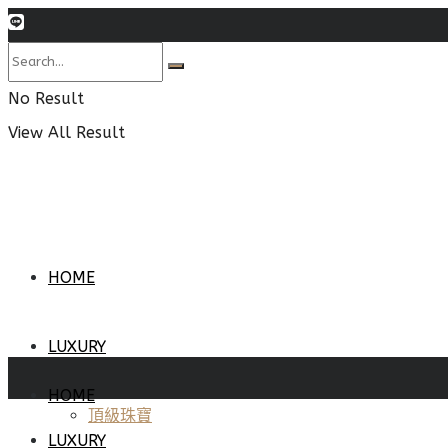
No Result
View All Result
HOME
LUXURY
HOME
頂級珠寶
LUXURY