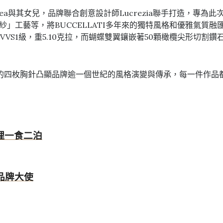
ndrea與其女兒，品牌聯合創意設計師Lucrezia聯手打造，
珠羅紗」工藝等，將BUCCELLATI多年來的獨特風格和優雅氣質
VS1級，重5.10克拉，而蝴蝶雙翼鑲嵌著50顆橄欖尖形切割
四枚胸針凸顯品牌逾一個世紀的風格演變與傳承，每一件作品都是
石料理一食二泊
品牌大使