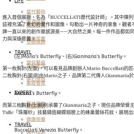
LIFE
當代藝術
進入首個展廳，名為「BUCCELLATI歷代設計師」，其
美酒佳餚
這裡充滿了奇幻的畫作和圖像，勾勒出一片神奇的景象。觀者不
美妝香氛
牌一直以來的創作靈感源泉——大自然之美。每一件作品都如同
力與深遠意義。
醫美保養
空間傢飾
TRAVEL
(左)Mario’s Butterfly、(右)Gianmaria’s Butterfly。
當代藝術
度假天堂
第一枚胸針(左圖)，可以看見品牌創辦人Mario Buccel
二枚胸針(右圖)則由Mario之子，品牌第二代傳人Gianm
夢幻旅宿
美妝香氛
EXPERT
Andrea’s Butterfly。
醫美保養
而第三枚胸針(上圖)則承襲了Gianmaria之子，現任品牌榮
星座運勢
Tulle「珠羅紗」技藝鑄造蝴蝶翅膀上的蜂巢蕾絲花紋，展現出B
健康保養
TRAVEL
Buccellati Venezia Butterfly。
雅仕指南