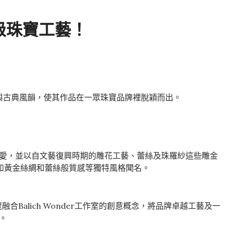
頂級珠寶工藝！
代與古典風韻，使其作品在一眾珠寶品牌裡脫穎而出。
眾喜愛，並以自文藝復興時期的雕花工藝、蕾絲及珠羅紗這些雕金
如黃金絲綢和蕾絲般質感等獨特風格聞名。
合Balich Wonder工作室的創意概念，將品牌卓越工藝及一
。