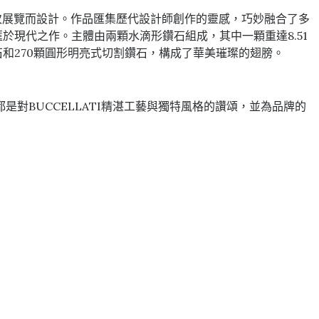
專為此次展覽而設計。作品匯集歷代設計師創作的靈感，巧妙融合了多
融匯於現代之作。主體由兩顆水滴形鑽石組成，其中一顆重達8.51
鑽石和270顆圓形明亮式切割鑽石，構成了華美璀璨的翅膀。
對BUCCELLATI精湛工藝與獨特風格的讚頌，並為品牌的