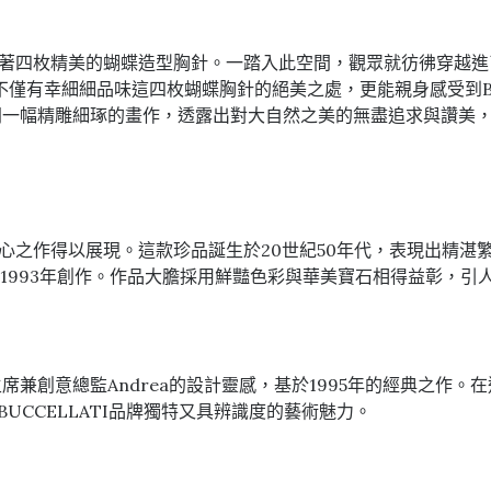
中陳列著四枚精美的蝴蝶造型胸針。一踏入此空間，觀眾就彷彿穿
僅有幸細細品味這四枚蝴蝶胸針的絕美之處，更能親身感受到BU
一幅精雕細琢的畫作，透露出對大自然之美的無盡追求與讚美，將觀
lati的匠心之作得以展現。這款珍品誕生於20世紀50年代，表現
aria於1993年創作。作品大膽採用鮮豔色彩與華美寶石相得益彰
譽主席兼創意總監Andrea的設計靈感，基於1995年的經典之作
UCCELLATI品牌獨特又具辨識度的藝術魅力。