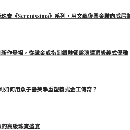
珠寶《Serenissima》系列，用文藝復興金雕向威
I夏日新作登場，從織金戒指到銀雕餐盤演繹頂級義式優雅
e系列如何用魚子醬美學重塑義式金工傳奇？
創意的高級珠寶盛宴