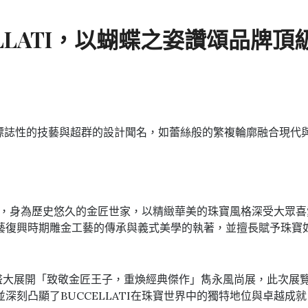
LLATI，以蝴蝶之姿讚頌品牌
I以標誌性的技藝與超群的設計聞名，如蕾絲般的繁複輪廓融合現
ATI，身為歷史悠久的金匠世家，以精緻華美的珠寶風格深受大
藝復興時期雕金工藝的傳承與義式美學的執著，並擅長賦予珠寶
800盛大展開「致敬金匠王子，重煥經典傑作」雋永風尚展，此次展覽融
刻凸顯了BUCCELLATI在珠寶世界中的獨特地位與卓越成就