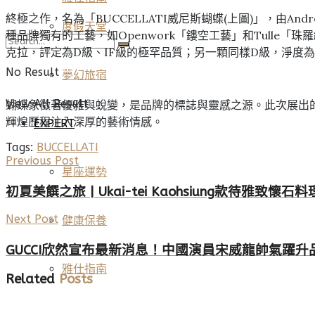
終極之作，名為「BUCCELLATI威尼斯蝴蝶(上圖)」，由A
度假天堂
種品牌獨有的工藝，如Openwork「鏤空工藝」和Tulle「
克拉，評定為D級、IF級的極罕品質；另一顆同樣D級，淨度為V
No Result
夢幻旅宿
View All Result
蝴蝶象徵著優雅與蛻變，是品牌的標誌與靈感之源。此次展出的
輝煌歷程注入深厚的藝術情感。
EXPERT
Tags:
BUCCELLATI
Previous Post
星座運勢
初夏美饌之旅 | Ukai-tei Kaohsiung款待雅致懷
Next Post
健康保養
GUCCI欣然宣布最新消息！中國演員宋威龍帥氣躍升
雅仕指南
Related
Posts