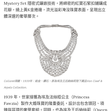
Mystery Set 隱密式鑲嵌技術，將綿密的紅寶石緊扣鋪鑲成
花瓣，繞上黃K金捲邊，流光溢彩淹沒珠寶表面，呈現出立
體深邃的奢華層次。
Collaret項鏈，1939年：鉑金、鑽石，原為埃及王后納絲莉陛下藏品Van Cleef &
Arpels Collection.
1939 年，世家接獲為埃及法絲婭公主（Princess
Fawzia）製作大婚珠寶的隆重委託，設計出包含頭冠、項
鏈與耳環的奢華套組。同時，也為埃及王后納絲莉（Queen