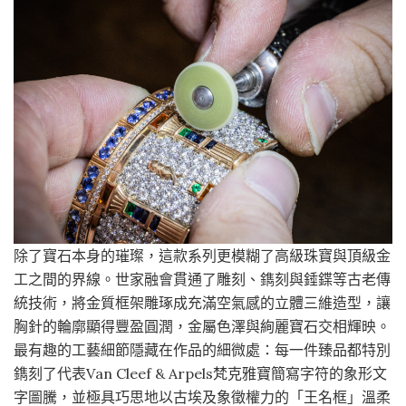
除了寶石本身的璀璨，這款系列更模糊了高級珠寶與頂級金
工之間的界線。世家融會貫通了雕刻、鐫刻與錘鍱等古老傳
統技術，將金質框架雕琢成充滿空氣感的立體三維造型，讓
胸針的輪廓顯得豐盈圓潤，金屬色澤與絢麗寶石交相輝映。
最有趣的工藝細節隱藏在作品的細微處：每一件臻品都特別
鐫刻了代表Van Cleef & Arpels梵克雅寶簡寫字符的象形文
字圖騰，並極具巧思地以古埃及象徵權力的「王名框」溫柔