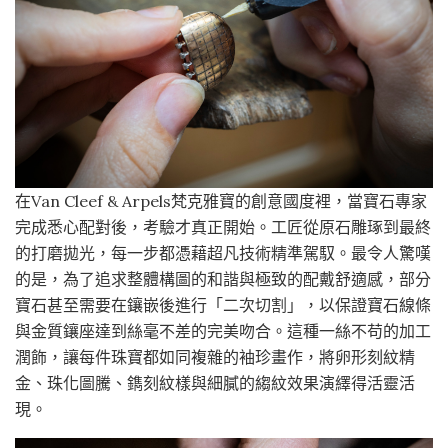
在Van Cleef & Arpels梵克雅寶的創意國度裡，當寶石專家
完成悉心配對後，考驗才真正開始。工匠從原石雕琢到最終
的打磨拋光，每一步都憑藉超凡技術精準駕馭。最令人驚嘆
的是，為了追求整體構圖的和諧與極致的配戴舒適感，部分
寶石甚至需要在鑲嵌後進行「二次切割」，以保證寶石線條
與金質鑲座達到絲毫不差的完美吻合。這種一絲不苟的加工
潤飾，讓每件珠寶都如同複雜的袖珍畫作，將卵形刻紋精
金、珠化圖騰、鐫刻紋樣與細膩的縐紋效果演繹得活靈活
現。