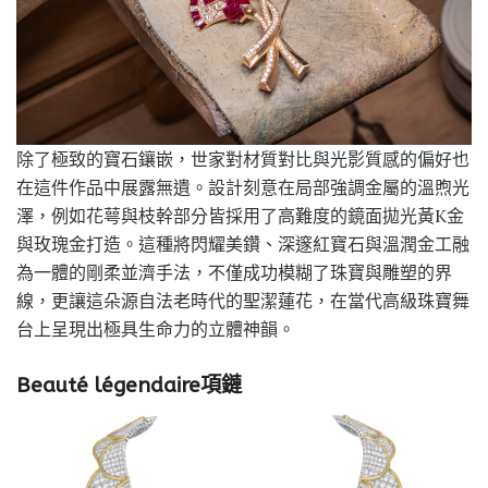
除了極致的寶石鑲嵌，世家對材質對比與光影質感的偏好也
在這件作品中展露無遺。設計刻意在局部強調金屬的溫煦光
澤，例如花萼與枝幹部分皆採用了高難度的鏡面拋光黃K金
與玫瑰金打造。這種將閃耀美鑽、深邃紅寶石與溫潤金工融
為一體的剛柔並濟手法，不僅成功模糊了珠寶與雕塑的界
線，更讓這朵源自法老時代的聖潔蓮花，在當代高級珠寶舞
台上呈現出極具生命力的立體神韻。
Beauté légendaire項鏈