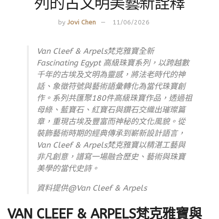
列的古文明美藝新詮釋
by
Jovi Chen
11/06/2026
Van Cleef & Arpels梵克雅寶全新
Fascinating Egypt 高級珠寶系列，以跨越數
千年的古埃及文明為靈感，將法老時代的神
話、象徵符號與藝術語彙轉化為當代珠寶創
作。系列共匯聚180件高級珠寶作品，透過祖
母綠、藍寶石、紅寶石與鑽石交織出璀璨篇
章，重現古埃及豐富而神秘的文化風貌。從
裝飾藝術時期的經典傳承到嶄新設計語言，
Van Cleef & Arpels梵克雅寶以精湛工藝與
非凡創意，譜寫一場融合歷史、藝術與珠寶
美學的當代史詩。
資料提供@Van Cleef & Arpels
VAN CLEEF & ARPELS梵克雅寶與