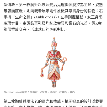
型傳統。第一枚胸針以埃及艷后克麗奧佩脫拉為主題，姿態
雍容而莊嚴。她向觀者展示兩件象徵其尊貴身份的信物：右
手持「生命之鑰」(Ankh cross)，左手則握權杖。女王身影
璀璨奪目，由頭飾至鞋履均綻放金質和鑽石的光芒，黃K金
飾帶垂於身旁，形成炫目的色彩對比。
Pharaon sacré胸針：玫瑰金、白K金、黃K金、紅寶石、鑽石
第二枚胸針體現法老的靈光和權威。構圖逼真的設計滿載豐