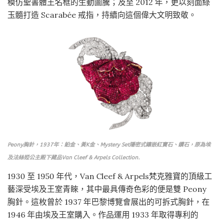
模仿聖書體王名框的生動圖騰；及至 2012 年，更以刻面綠
玉髓打造 Scarabée 戒指，持續向這個偉大文明致敬。
Peony胸針，1937年：鉑金、黃K金、Mystery Set隱密式鑲嵌紅寶石、鑽石，原為埃
及法絲婭公主殿下藏品Van Cleef & Arpels Collection.
1930 至 1950 年代，Van Cleef & Arpels梵克雅寶的頂級工
藝深受埃及王室青睞，其中最具傳奇色彩的便是雙 Peony
胸針。這枚曾於 1937 年巴黎博覽會展出的可拆式胸針，在
1946 年由埃及王室購入。作品運用 1933 年取得專利的