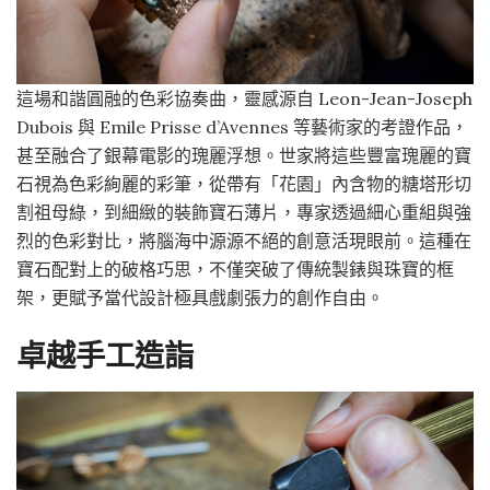
這場和諧圓融的色彩協奏曲，靈感源自 Leon-Jean-Joseph
Dubois 與 Emile Prisse d’Avennes 等藝術家的考證作品，
甚至融合了銀幕電影的瑰麗浮想。世家將這些豐富瑰麗的寶
石視為色彩絢麗的彩筆，從帶有「花園」內含物的糖塔形切
割祖母綠，到細緻的裝飾寶石薄片，專家透過細心重組與強
烈的色彩對比，將腦海中源源不絕的創意活現眼前。這種在
寶石配對上的破格巧思，不僅突破了傳統製錶與珠寶的框
架，更賦予當代設計極具戲劇張力的創作自由。
卓越手工造詣