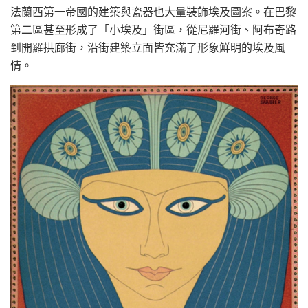
法蘭西第一帝國的建築與瓷器也大量裝飾埃及圖案。在巴黎
第二區甚至形成了「小埃及」街區，從尼羅河街、阿布奇路
到開羅拱廊街，沿街建築立面皆充滿了形象鮮明的埃及風
情。