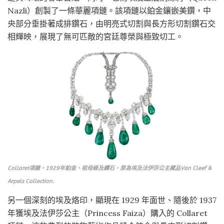
Nazli）創製了一條華麗項鏈。該項鏈以鉑金鑲嵌美鑽，中
央部分垂掛著成排鑽石，由明亮式切割與長方形切割鑽石交
相輝映，展現了無可匹敵的宮廷尊榮與極致切工。
Collaret項鏈，1929年鉑金、祖母綠及鑽石，原為埃及法伊莎公主藏品Van Cleef &
Arpels Collection.
另一個深刻的埃及烙印，顯現在 1929 年面世、隨後於 1937
年獲埃及法伊莎公主（Princess Faiza）購入的 Collaret