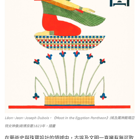
Léon-Jean-Joseph Dubois，《Maat in the Egyptian Pantheon》(埃及萬神殿瑪亞
特女神像)商博良著1823年，插畫
在藝術史與珠寶設計的領域中，古埃及文明一直擁有無可取