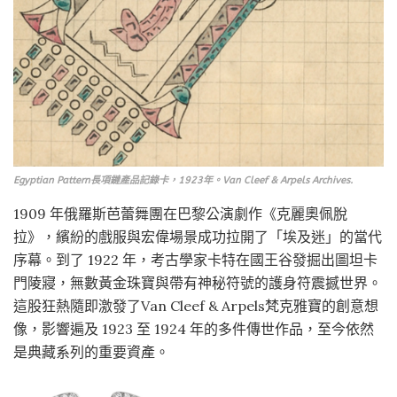
Egyptian Pattern長項鏈產品記錄卡，1923年。Van Cleef & Arpels Archives.
1909 年俄羅斯芭蕾舞團在巴黎公演劇作《克麗奧佩脫
拉》，繽紛的戲服與宏偉場景成功拉開了「埃及迷」的當代
序幕。到了 1922 年，考古學家卡特在國王谷發掘出圖坦卡
門陵寢，無數黃金珠寶與帶有神秘符號的護身符震撼世界。
這股狂熱隨即激發了Van Cleef & Arpels梵克雅寶的創意想
像，影響遍及 1923 至 1924 年的多件傳世作品，至今依然
是典藏系列的重要資產。