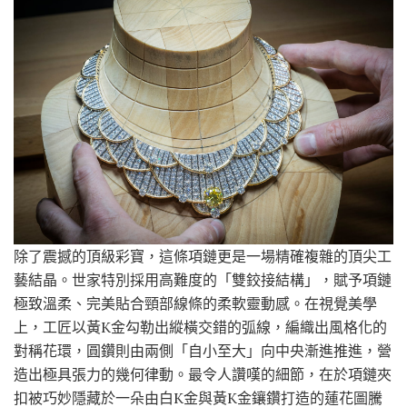
除了震撼的頂級彩寶，這條項鏈更是一場精確複雜的頂尖工
藝結晶。世家特別採用高難度的「雙鉸接結構」，賦予項鏈
極致溫柔、完美貼合頸部線條的柔軟靈動感。在視覺美學
上，工匠以黃K金勾勒出縱橫交錯的弧線，編織出風格化的
對稱花環，圓鑽則由兩側「自小至大」向中央漸進推進，營
造出極具張力的幾何律動。最令人讚嘆的細節，在於項鏈夾
扣被巧妙隱藏於一朵由白K金與黃K金鑲鑽打造的蓮花圖騰