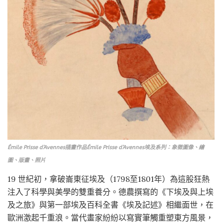
Émile Prisse d’Avennes插畫作品Émile Prisse d’Avennes埃及系列：象徵圖像、繪
圖、版畫、照片
19 世紀初，拿破崙東征埃及（1798至1801年）為這股狂熱
注入了科學與美學的雙重養分。德農撰寫的《下埃及與上埃
及之旅》與第一部埃及百科全書《埃及記述》相繼面世，在
歐洲激起千重浪。當代畫家紛紛以寫實筆觸重塑東方風景，