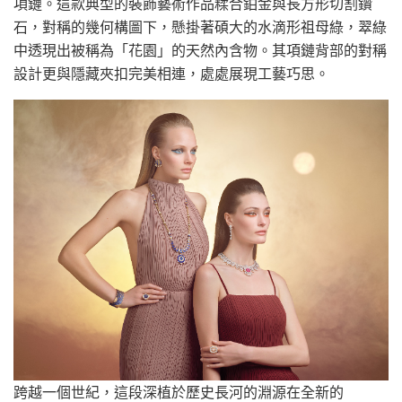
項鏈。這款典型的裝飾藝術作品糅合鉑金與長方形切割鑽
石，對稱的幾何構圖下，懸掛著碩大的水滴形祖母綠，翠綠
中透現出被稱為「花園」的天然內含物。其項鏈背部的對稱
設計更與隱藏夾扣完美相連，處處展現工藝巧思。
跨越一個世紀，這段深植於歷史長河的淵源在全新的