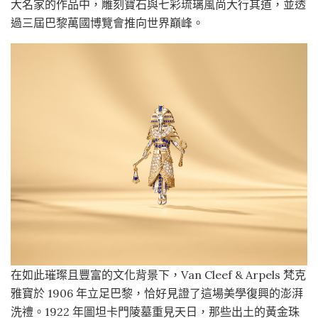
大名家的作品中，雕刻寶石與七彩琉璃風尚大行其道，並透
過三屆巴黎萬國博覽會推向世界巔峰。
在如此璀璨且豐富的文化背景下，Van Cleef & Arpels 梵克
雅寶於 1906 年立足巴黎，恰好見證了這場美學復興的澎湃
洗禮。1922 年圖坦卡門陵墓重見天日，那些出土的黃金珠