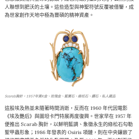
人聯想到肥沃的土壤。這些造型與神聖符號反覆被借鑒，成
為世家創作天地中極為豐碩的精神資產。
Scarab胸針，1957年黃K金、玫瑰金、藍寶石、綠松石、鑽石，私人藏品
這股埃及熱並未隨著時間消逝，反而在 1960 年代因電影
《埃及艷后》與圖坦卡門特展再度復興。世家早在 1957 年
便推出 Scarab 胸針，以鮮明藍調、象徵永生的綠松石勾勒
聖甲蟲形象；1986 年發表的 Osiris 項鏈，則在中央鑲嵌了