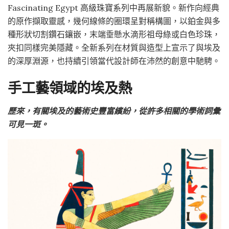
Fascinating Egypt 高級珠寶系列中再展新貌。新作向經典
的原作擷取靈感，幾何線條的圈環呈對稱構圖，以鉑金與多
種形狀切割鑽石鑲嵌，末端垂懸水滴形祖母綠或白色珍珠，
夾扣同樣完美隱藏。全新系列在材質與造型上宣示了與埃及
的深厚淵源，也持續引領當代設計師在沛然的創意中馳騁。
手工藝領域的埃及熱
歷來，有關埃及的藝術史豐富繽紛，從許多相關的學術詞彙
可見一斑。