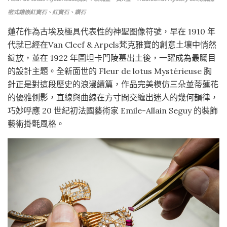
密式鑲嵌紅寶石、紅寶石、鑽石
蓮花作為古埃及極具代表性的神聖图像符號，早在 1910 年
代就已經在Van Cleef & Arpels梵克雅寶的創意土壤中悄然
綻放，並在 1922 年圖坦卡門陵墓出土後，一躍成為最矚目
的設計主題。全新面世的 Fleur de lotus Mystérieuse 胸
針正是對這段歷史的浪漫續篇，作品完美模仿三朵並蒂蓮花
的優雅側影，直線與曲線在方寸間交纏出迷人的幾何韻律，
巧妙呼應 20 世紀初法國藝術家 Emile-Allain Seguy 的裝飾
藝術掛氈風格。