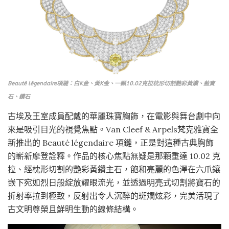
Beauté légendaire項鏈：白K金、黃K金、一顆10.02克拉枕形切割艷彩黃鑽、藍寶
石、鑽石
古埃及王室成員配戴的華麗珠寶胸飾，在電影與舞台劇中向
來是吸引目光的視覺焦點。Van Cleef & Arpels梵克雅寶全
新推出的 Beauté légendaire 項鏈，正是對這種古典胸飾
的嶄新摩登詮釋。作品的核心焦點無疑是那顆重達 10.02 克
拉、經枕形切割的艷彩黃鑽主石，飽和亮麗的色澤在六爪鑲
嵌下宛如烈日般綻放耀眼流光，並透過明亮式切割將寶石的
折射率拉到極致，反射出令人沉醉的斑斕炫彩，完美活現了
古文明尊榮且鮮明生動的線條結構。