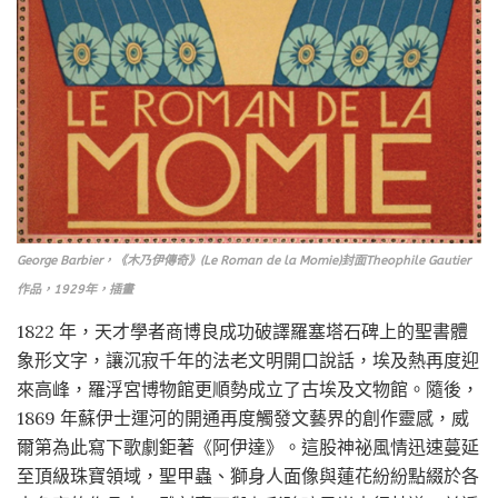
George Barbier，《木乃伊傳奇》(Le Roman de la Momie)封面Theophile Gautier
作品，1929年，插畫
1822 年，天才學者商博良成功破譯羅塞塔石碑上的聖書體
象形文字，讓沉寂千年的法老文明開口說話，埃及熱再度迎
來高峰，羅浮宮博物館更順勢成立了古埃及文物館。隨後，
1869 年蘇伊士運河的開通再度觸發文藝界的創作靈感，威
爾第為此寫下歌劇鉅著《阿伊達》。這股神祕風情迅速蔓延
至頂級珠寶領域，聖甲蟲、獅身人面像與蓮花紛紛點綴於各