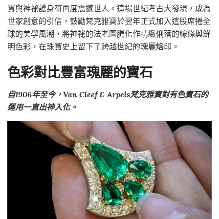
寶與神祕護身符再度震撼世人。這場世紀考古大發現，成為
世家創意的引信，鼓勵梵克雅寶於翌年正式加入這股席捲全
球的美學風潮，將神祕的法老圖騰化作精緻俐落的線條與鮮
明色彩，在珠寶史上留下了跨越世紀的瑰麗烙印。
色彩對比豐富瑰麗的寶石
自1906年至今，Van Cleef & Arpels梵克雅寶對有色寶石的
運用一直出神入化。