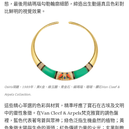
態，最後用縞瑪瑙勾勒輪廓細節，締造出生動逼真且色彩對
比鮮明的視覺效果。
Osiris項鏈，1989年：黃K金、綠玉髓、青金石、縞瑪瑙、珊瑚、鑽石Van Cleef &
Arpels Collection.
這些精心萃選的色彩與材質，精準呼應了寶石在古埃及文明
中的靈性象徵。在Van Cleef & Arpels梵克雅寶的調色盤
裡，藍色代表著穹蒼與眾神；綠色泛指生機盎然的植物；黃
色象徵太陽與生命的源頭；紅色傳遞力量的火光；玄黑則教