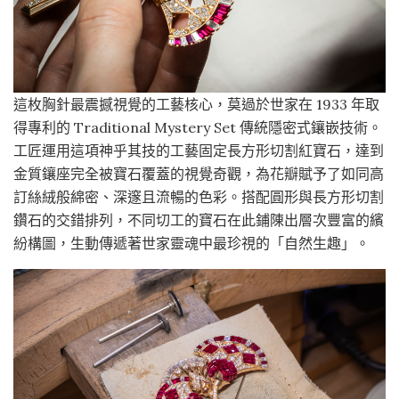
這枚胸針最震撼視覺的工藝核心，莫過於世家在 1933 年取
得專利的 Traditional Mystery Set 傳統隱密式鑲嵌技術。
工匠運用這項神乎其技的工藝固定長方形切割紅寶石，達到
金質鑲座完全被寶石覆蓋的視覺奇觀，為花瓣賦予了如同高
訂絲絨般綿密、深邃且流暢的色彩。搭配圓形與長方形切割
鑽石的交錯排列，不同切工的寶石在此鋪陳出層次豐富的繽
紛構圖，生動傳遞著世家靈魂中最珍視的「自然生趣」。