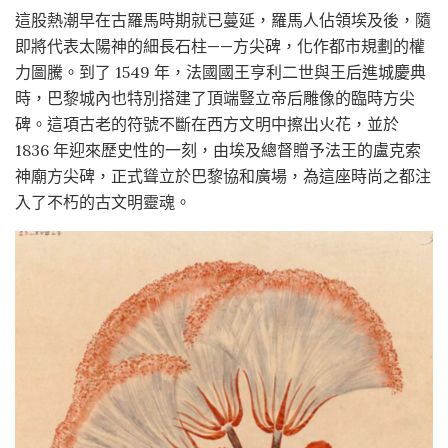
這股熱潮早在古羅馬時期就已蔓延，羅馬人佔領埃及後，隨
即將代表太陽神的細長石柱——方尖碑，化作都市規劃的權
力圖騰。到了 1549 年，法國國王亨利二世與王后進城慶典
時，巴黎城內也特別搭建了頂端豎立帝后雕像的臨時方尖
碑。這項古老的符號不斷在西方文明中擦出火花，並於
1836 年迎來歷史性的一刻，由埃及總督贈予法王的盧克索
神廟方尖碑，正式聳立於巴黎協和廣場，為這座時尚之都注
入了不朽的古文明靈魂。