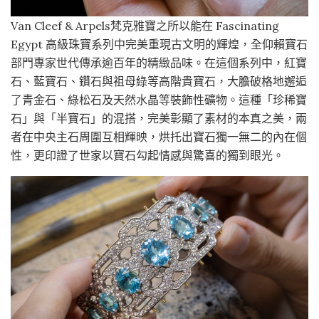
Van Cleef & Arpels梵克雅寶之所以能在 Fascinating
Egypt 高級珠寶系列中完美重現古文明的輝煌，全仰賴寶石
部門專家世代傳承逾百年的精緻品味。在這個系列中，紅寶
石、藍寶石、鑽石與祖母綠等高階貴寶石，大膽破格地邂逅
了青金石、綠松石及天然水晶等裝飾性礦物。這種「珍稀寶
石」與「半寶石」的混搭，完美彰顯了素材的本真之美，兩
者在中央主石周圍互相輝映，烘托出寶石獨一無二的內在個
性，更印證了世家以寶石勾起情感與驚喜的獨到眼光。