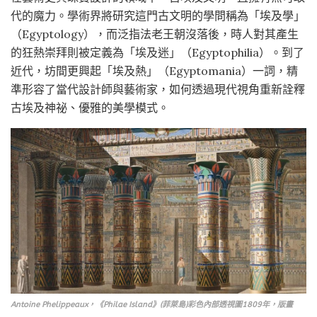
代的魔力。學術界將研究這門古文明的學問稱為「埃及學」
（Egyptology），而泛指法老王朝沒落後，時人對其產生
的狂熱崇拜則被定義為「埃及迷」（Egyptophilia）。到了
近代，坊間更興起「埃及熱」（Egyptomania）一詞，精
準形容了當代設計師與藝術家，如何透過現代視角重新詮釋
古埃及神祕、優雅的美學模式。
Antoine Phelippeaux，《Philae Island》(菲萊島)彩色內部透視圖1809年，版畫