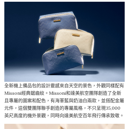
全新機上備品包的設計靈感來自天空的景色，外觀同樣配有
Missoni經典鋸齒紋。Missoni和達美航空團隊創造了全新
且專屬的圖案和配色，有海軍藍與奶油白兩款，並搭配金屬
元件，這個雙團隊聯手創造的專屬風格，不只呈現35,000
英尺高度的機外景觀，同時向達美航空百年飛行傳承致敬。