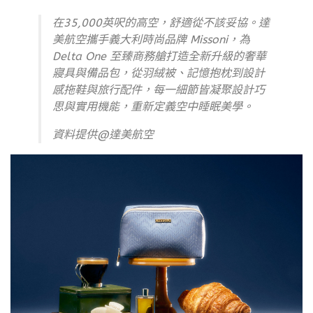
在35,000英呎的高空，舒適從不該妥協。達
美航空攜手義大利時尚品牌 Missoni，為
Delta One 至臻商務艙打造全新升級的奢華
寢具與備品包，從羽絨被、記憶抱枕到設計
感拖鞋與旅行配件，每一細節皆凝聚設計巧
思與實用機能，重新定義空中睡眠美學。
資料提供@
達美航空