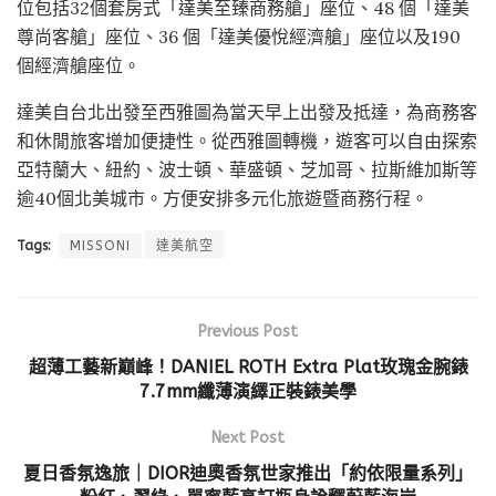
位包括32個套房式「達美至臻商務艙」座位、48 個「達美
尊尚客艙」座位、36 個「達美優悅經濟艙」座位以及190
個經濟艙座位。
達美自台北出發至西雅圖為當天早上出發及抵達，為商務客
和休閒旅客增加便捷性。從西雅圖轉機，遊客可以自由探索
亞特蘭大、紐約、波士頓、華盛頓、芝加哥、拉斯維加斯等
逾40個北美城市。方便安排多元化旅遊暨商務行程。
Tags:
MISSONI
達美航空
Previous Post
超薄工藝新巔峰！DANIEL ROTH Extra Plat玫瑰金腕錶
7.7mm纖薄演繹正裝錶美學
Next Post
夏日香氛逸旅｜DIOR迪奧香氛世家推出「約依限量系列」