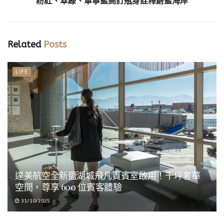
粉紅、翠綠、單寧藍高訂瓶身詮釋蔚藍海岸
Related
Posts
LIFE
達美航空全新鹽湖城飛凡貴賓室啟用！千坪奢華
空間，尊享 600 位賓客體驗
31/10/2025