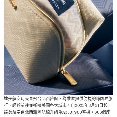
達美航空每天直飛台北西雅圖，為乘客提供便捷的跨國界旅
行，輕鬆前往並銜接美國各大城市。自2025年3月31日起，
達美航空台北西雅圖航線升級為A350-900客機，306個座