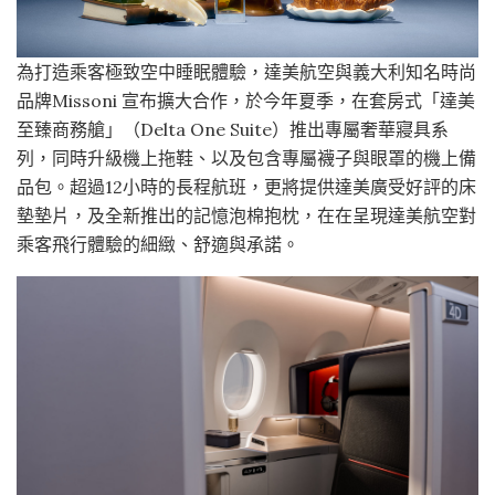
為打造乘客極致空中睡眠體驗，達美航空與義大利知名時尚
品牌Missoni 宣布擴大合作，於今年夏季，在套房式「達美
至臻商務艙」（Delta One Suite）推出專屬奢華寢具系
列，同時升級機上拖鞋、以及包含專屬襪子與眼罩的機上備
品包。超過12小時的長程航班，更將提供達美廣受好評的床
墊墊片，及全新推出的記憶泡棉抱枕，在在呈現達美航空對
乘客飛行體驗的細緻、舒適與承諾。