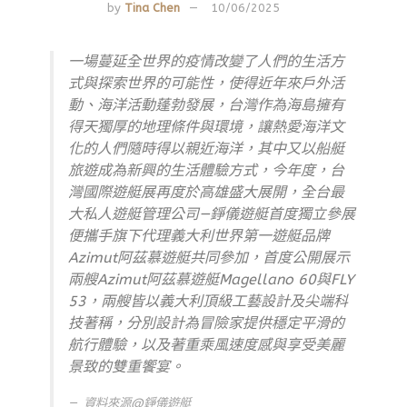
by
Tina Chen
10/06/2025
一場蔓延全世界的疫情改變了人們的生活方
式與探索世界的可能性，使得近年來戶外活
動、海洋活動蓬勃發展，台灣作為海島擁有
得天獨厚的地理條件與環境，讓熱愛海洋文
化的人們隨時得以親近海洋，其中又以船艇
旅遊成為新興的生活體驗方式，今年度，台
灣國際遊艇展再度於高雄盛大展開，全台最
大私人遊艇管理公司—錚儀遊艇首度獨立參展
便攜手旗下代理義大利世界第一遊艇品牌
Azimut阿茲慕遊艇共同參加，首度公開展示
兩艘Azimut阿茲慕遊艇Magellano 60與FLY
53，兩艘皆以義大利頂級工藝設計及尖端科
技著稱，分別設計為冒險家提供穩定平滑的
航行體驗，以及著重乘風速度感與享受美麗
景致的雙重饗宴。
資料來源@錚儀遊艇