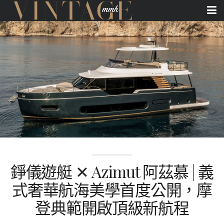
錚儀遊艇 ✕ Azimut 阿茲慕 | 義
式奢華航海美學首度公開，摩
登典範開啟頂級新航程