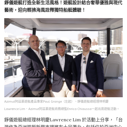
錚儀遊艇打造全新生活風格！遊艇設計結合奢華優雅與現代
藝術，迎向輕拂海風詮釋獨特船艇體驗！
Azimut阿茲慕遊艇產品專家Paul Grange（左起）、錚儀遊艇總經理林明慶
Lawrence Lim、Azimut阿茲慕遊艇商務總監Enrico Chiaussa一起出席遊艇活動。
錚儀遊艇總經理林明慶Lawrence Lim 於活動上分享，「台