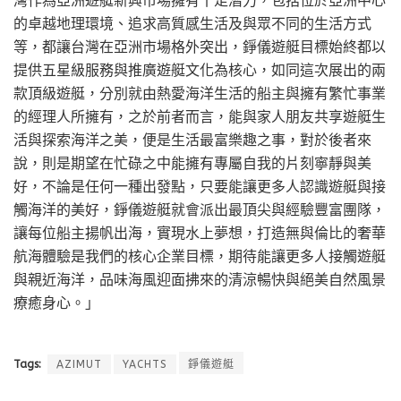
灣作為亞洲遊艇新興市場擁有十足潛力，包括位於亞洲中心
的卓越地理環境、追求高質感生活及與眾不同的生活方式
等，都讓台灣在亞洲市場格外突出，錚儀遊艇目標始終都以
提供五星級服務與推廣遊艇文化為核心，如同這次展出的兩
款頂級遊艇，分別就由熱愛海洋生活的船主與擁有繁忙事業
的經理人所擁有，之於前者而言，能與家人朋友共享遊艇生
活與探索海洋之美，便是生活最富樂趣之事，對於後者來
說，則是期望在忙碌之中能擁有專屬自我的片刻寧靜與美
好，不論是任何一種出發點，只要能讓更多人認識遊艇與接
觸海洋的美好，錚儀遊艇就會派出最頂尖與經驗豐富團隊，
讓每位船主揚帆出海，實現水上夢想，打造無與倫比的奢華
航海體驗是我們的核心企業目標，期待能讓更多人接觸遊艇
與親近海洋，品味海風迎面拂來的清涼暢快與絕美自然風景
療癒身心。」
Tags:
AZIMUT
YACHTS
錚儀遊艇