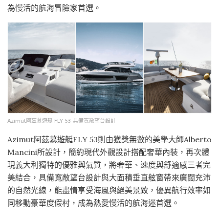
為慢活的航海冒險家首選。
Azimut阿茲慕遊艇 FLY 53 具備寬敞望台設計
Azimut阿茲慕遊艇FLY 53則由獲獎無數的美學大師Alberto
Mancini所設計，簡約現代外觀設計搭配奢華內裝，再次體
現義大利獨特的優雅與氣質，將奢華、速度與舒適感三者完
美結合，具備寬敞望台設計與大面積垂直舷窗帶來廣闊充沛
的自然光線，能盡情享受海風與絕美景致，優異航行效率如
同移動豪華度假村，成為熱愛慢活的航海迷首選。