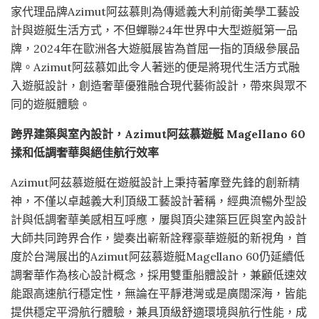
家代理品牌Azimut阿茲慕則為傳遞義大利前衛美學工藝設
計與遊艇生活方式，不但蟬聯24年世界中大型遊艇第一品
牌，2024年在歐洲各大遊艇展皆為首屈一指的頂級參展品
牌。Azimut阿茲慕如此令人著迷的便是將現代生活方式融
入遊艇設計，創造奢華優雅融合現代藝術設計，帶來與眾不
同的遊艇體驗。
跨界建築與室內設計，Azimut阿茲慕遊艇 Magellano 60
揉和低調奢華與絕佳航行效率
Azimut阿茲慕遊艇在遊艇設計上秉持著摩登先鋒的創新精
神，不僅以卓越義大利頂級工藝設計著稱，經典流暢外型設
計與低調奢華美感相互呼應，屢與頂尖建築巨匠與室內設計
大師共同跨界合作，變奏出嶄新詮釋豪華遊艇的新視角，首
度於台灣展出的Azimut阿茲慕遊艇Magellano 60仍延續低
調奢華作為核心設計概念，採用雙重船體設計，兼顧低速效
能跟高速航行穩定性，無論在平靜港灣或是廣闊深海，皆能
提供穩定平滑航行體驗，兼具頂級舒適環境與航行性能，成