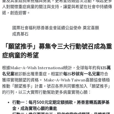
童及其家庭捎來祝福與勇氣，更希望透過這次活動，喚起更多
人對關懷重症病童的關注與支持，讓愛與希望在社會中持續傳
遞，創造迴響。
國票社會福利慈善基金會延續公益使命 奠定喜願
成真基石
「願望推手」募集令三大行動號召成為重
症病童的希望
根據Make-A-Wish International統計，全球每年約有
125萬
名兒童
被診斷出罹患重症，相當於
每25秒就有一名兒童
符合
獲得實現願望的資格。 Make-A-Wish Taiwan喜願協會積極
推動「願望推手」計畫，號召各界共同響應加入「願望推手」
的行列，以三大實際行動幫助更多病童實現心願：
行動一：每月
500
元定期定額捐款，將善意轉爲圓夢基
金，成為實現心願的量能