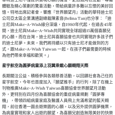
體驗及精心策劃的驚喜活動，帶給病童許多難以忘懷的美好回
憶。特地出席記者會，響應『世界願望月』活動的華特迪士尼
公司亞太區企業溝通副總裁陳素音(Belina Tan)也分享：「迪
士尼與Make-A-Wish緣分深遠，自1980年代起，在過去45年
間，迪士尼與Make-A-Wish共同實現全球超過15萬個喜願兒
的心願。而在台灣，迪士尼與喜願協會也共同實現許多孩子們
的迪士尼夢。未來，我們將持續以只有迪士尼才能做到的方
式，跟Make-A-Wish Taiwan 一起，在孩子們最需要的時候
為他們帶來幸福和歡笑。」
星宇航空為圓夢病童添上羽翼乘載心願翱翔天際
長期關注公益、積極參與各類慈善活動，以回饋社會為己任的
星宇航空，今年也首度加入『願望推手』的行列，除了在機上
刊物推廣Make-A-Wish Taiwan喜願協會世界願望月活動
外，更特別在四月份為喜願協會的重症病童規劃「圓夢專
機」，帶領四組病童家庭及醫護人員飛上充滿希望的藍天翱
翔，前往香港一圓去遊樂園的心願，以及另外提供圓夢機票，
為病童實現和家人出遊的願望，為喜願兒創造無限美好的快樂