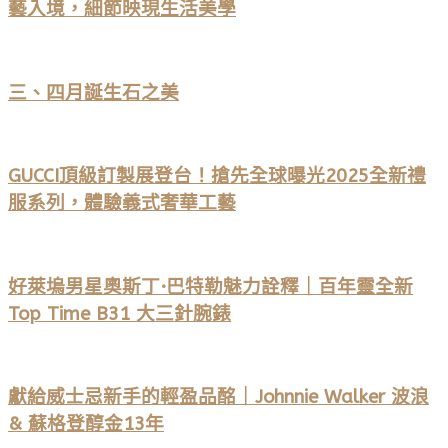
藝入境，細節映現生活美學
三、四月誕生石之美
GUCCI頂級訂製展登台！搶先全球曝光2025全新禮
服系列，體驗義式奢華工藝
好萊塢男星奧斯丁·巴特勒魅力詮釋｜百年靈全新
Top Time B31 大三針腕錶
獻給威士忌新手的輕盈品酩｜Johnnie Walker 波浪
& 蘇格登醇金13年