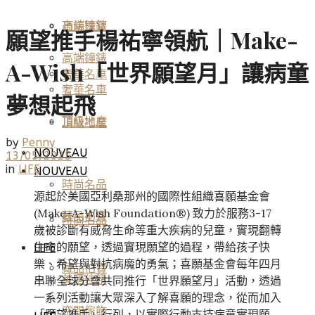
高端鐘錶
頂級珠寶
願望推手楊祐寧領航｜Make-
高端鐘錶
A-Wish「世界願望月」讓病童
奢華名車
奢華名車
夢想起飛
頂級地產
頂級地產
by
Penny
NOUVEAU
13/05/2025
in
LIFE
NOUVEAU
時尚名品
源起於美國亞利桑那州的國際性組織喜願基金會
(Make-A-Wish Foundation®) 致力於服務3-17
藏品拍賣
時尚名品
歲被診斷有威脅生命等重大疾病的兒童，實現翻轉
生命的願望，透過實現願望的過程，帶給孩子快
LIFE
樂、希望與對抗病魔的勇氣；喜願基金會每年四月
藏品拍賣
美酒佳餚
串聯全球分會共同推行「世界願望月」活動，透過
一系列活動讓大眾深入了解喜願的理念，從而加入
空間傢飾
「願望推手」行列，以實際行動支持病童實現願