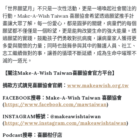
「世界願望月」不只是一次性活動，更是一場喚起社會關注的
行動，Make-A-Wish Taiwan 喜願協會希望透過願望推手計
畫讓大眾了解，每一份愛心，都是圓夢的關鍵，病童們的每個
願望都不僅僅是一個盼望，更是能夠改變生命的強大能量。透
過願望的實踐，鼓勵孩子們勇敢對抗病魔，讓病童家人獲得更
多愛與關懷的力量；同時也鼓舞參與其中的醫護人員、社工、
志工繼續做對的事，讓善的循環不斷延續，成為生命中璀璨不
滅的一道光。
【關注
Make-A-Wish Taiwan
喜願協會官方平台】
捐款方式請見喜願協會官網：
www.makeawish.org.tw
FACEBOOK
搜尋：
Make-A-Wish Taiwan
喜願協會
(
https://www.facebook.com/mawtaiwan
)
INSTAGRAM
帳號：
@makeawishtaiwan
(
https://www.instagram.com/makeawishtaiwan
)
Podcast
搜尋：喜願柑仔店