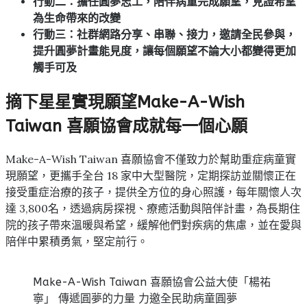
行動二：擔任圓夢志工，陪伴病童完成願望，見證希望
為生命帶來的改變
行動三：社群網路分享、串聯、接力，邀請全民參與，
提升圓夢計畫能見度，讓每個願望不論大小都變得更加
觸手可及
摘下星星實現願望Make-A-Wish
Taiwan 喜願協會成就每一個心願
Make-A-Wish Taiwan 喜願協會不僅致力於幫助重症病童實
現願望，更攜手全台 18 家中大型醫院，定期探訪並關懷正在
接受重症治療的孩子，提供全方位的身心照護，每年關懷人次
達 3,800名，透過病房探視、療癒活動與陪伴計畫，為長期住
院的孩子帶來溫暖與希望，緩解他們對疾病的焦慮，並在愛與
陪伴中累積勇氣，堅定前行。
Make-A-Wish Taiwan 喜願協會公益大使「楊祐
寧」 傳遞圓夢的力量 力邀全民助病童圓夢