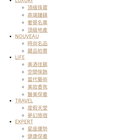
LUXURY
頂級珠寶
高端鐘錶
奢華名車
頂級地產
NOUVEAU
時尚名品
藏品拍賣
LIFE
美酒佳餚
空間傢飾
當代藝術
美妝香氛
醫美保養
TRAVEL
度假天堂
夢幻旅宿
EXPERT
星座運勢
健康保養