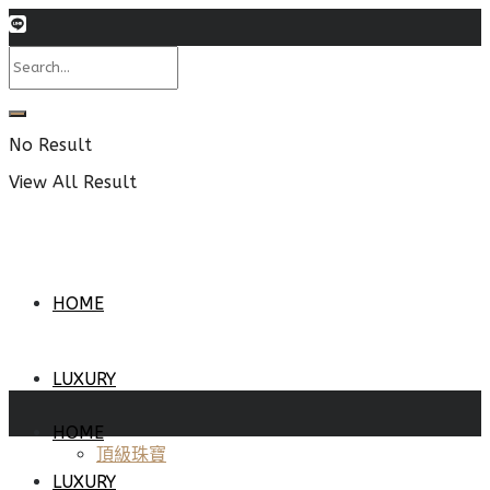
No Result
View All Result
HOME
LUXURY
HOME
頂級珠寶
LUXURY