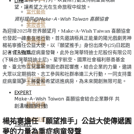
LIFE
望，讓希望之光在生命旅程中綻放。
當代藝術
資料提供@Make-A-Wish Taiwan 喜願協會
美酒佳餚
美妝香氛
為迎接2025年世界願望月，Make-A-Wish Taiwan 喜願協會
也發起一連串在地行動，首先邀請極具正能量的陽光戲劇男神
醫美保養
空間傢飾
楊祐寧擔任公益大使，以『願望推手』身份出席今(25)日起跑
記者會，為重症病童發聲，此外台灣華特迪士尼股份有限公司
TRAVEL
(下稱台灣華特迪士尼)、星宇航空、國票社會福利慈善基金
當代藝術
度假天堂
會、臺北市立兒童新樂園也群起響應，結合企業的力量，邀請
大眾以定期捐款、志工參與和社群串連三大行動，一同支持重
夢幻旅宿
症病童築夢，將愛和希望送進病房，為未來開創無限可能。
美妝香氛
EXPERT
Make-A-Wish Taiwan 喜願協會結合企業夥伴 共
醫美保養
創溫暖圓夢行動
星座運勢
健康保養
楊祐寧擔任「願望推手」公益大使傳遞圓
TRAVEL
夢的力量為重症病童發聲
雅仕指南