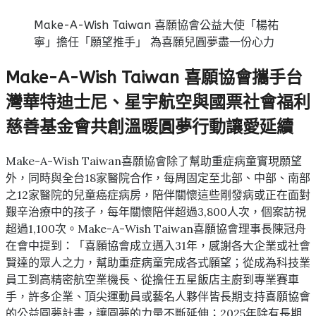
Make-A-Wish Taiwan 喜願協會公益大使「楊祐
寧」擔任「願望推手」 為喜願兒圓夢盡一份心力
Make-A-Wish Taiwan 喜願協會攜手台
灣華特迪士尼、星宇航空與國票社會福利
慈善基金會共創溫暖圓夢行動讓愛延續
Make-A-Wish Taiwan喜願協會除了幫助重症病童實現願望
外，同時與全台18家醫院合作，每周固定至北部、中部、南部
之12家醫院的兒童癌症病房，陪伴關懷這些剛發病或正在面對
艱辛治療中的孩子，每年關懷陪伴超過3,800人次，個案訪視
超過1,100次。Make-A-Wish Taiwan喜願協會理事長陳冠舟
在會中提到：「喜願協會成立邁入31年，感謝各大企業或社會
賢達的眾人之力，幫助重症病童完成各式願望；從成為科技業
員工到高精密航空業機長、從擔任五星飯店主廚到專業賽車
手，許多企業、頂尖運動員或藝名人夥伴皆長期支持喜願協會
的公益圓夢計畫，讓圓夢的力量不斷延伸；2025年除有長期