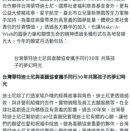
合作夥伴台灣華特迪士尼、國票社會福利慈善基金會外，更有
公益大使楊祐寧、星宇航空、臺北市立兒童新樂園等生力軍聯
手加持，為重症病童帶來別具意義的圓夢能量，體現企業社會
責任的珍貴價值。」透過各方夥伴的加入，也讓Make-A-
Wish的圓夢力量和關懷生命的精神透過多種形式在各地發揚
光大。今年的願望月活動包括：
台灣華特迪士尼與喜願協會攜手同行30年 共築孩
子的夢幻時光
台灣華特迪士尼與喜願協會攜手同行30年共築孩子的夢幻時
光
迪士尼除了打造家喻戶曉的經典故事與角色，迪士尼更透過捐
款、與非營利組織的合作、實物捐贈及員工志願服務等，在全
球社區創造正向積極且有意義的影響。過去30年來，台灣華
特迪士尼已幫助逾240位喜願兒實現迪士尼有關的心願，讓他
們的願望在愛和祝福中綻放。做為喜願協會重要的夥伴，台灣
華特迪士尼不僅提供實現心願的機會，更透過角色互動、專屬