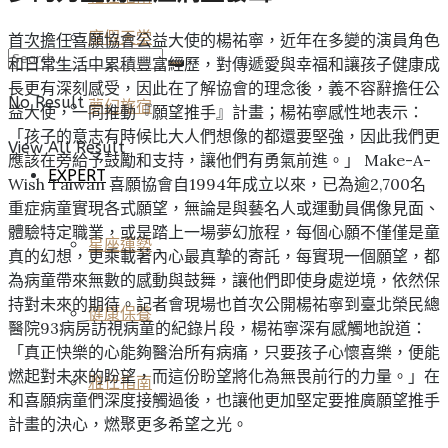
度假天堂
首次擔任喜願協會公益大使的楊祐寧，近年在多變的演員角色
和日常生活中累積豐富經歷，對傳遞愛與幸福和讓孩子健康成
長更有深刻感受，因此在了解協會的理念後，義不容辭擔任公
No Result
夢幻旅宿
益大使，一同推動『願望推手』計畫；楊祐寧感性地表示：
「孩子的意志有時候比大人們想像的都還要堅強，因此我們更
View All Result
應該在旁給予鼓勵和支持，讓他們有勇氣前進。」 Make-A-
EXPERT
Wish Taiwan 喜願協會自1994年成立以來，已為逾2,700名
重症病童實現各式願望，無論是與藝名人或運動員偶像見面、
體驗特定職業，或是踏上一場夢幻旅程，每個心願不僅僅是童
星座運勢
真的幻想，更乘載著內心最真摯的寄託，每實現一個願望，都
為病童帶來無數的感動與鼓舞，讓他們即使身處逆境，依然保
持對未來的期待。記者會現場也首次公開楊祐寧到臺北榮民總
健康保養
醫院93病房訪視病童的紀錄片段，楊祐寧深有感觸地說道：
「真正快樂的心能夠醫治所有病痛，只要孩子心懷喜樂，便能
燃起對未來的盼望，而這份盼望將化為無畏前行的力量。」在
雅仕指南
和喜願病童們深度接觸過後，也讓他更加堅定要推廣願望推手
計畫的決心，燃聚更多希望之光。