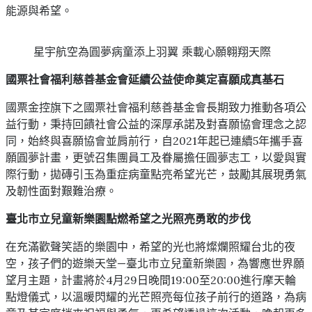
能源與希望。
星宇航空為圓夢病童添上羽翼 乘載心願翱翔天際
國票社會福利慈善基金會延續公益使命奠定喜願成真基石
國票金控旗下之國票社會福利慈善基金會長期致力推動各項公
益行動，秉持回饋社會公益的深厚承諾及對喜願協會理念之認
同，始終與喜願協會並肩前行，自2021年起已連續5年攜手喜
願圓夢計畫，更號召集團員工及眷屬擔任圓夢志工，以愛與實
際行動，拋磚引玉為重症病童點亮希望光芒，鼓勵其展現勇氣
及韌性面對艱難治療。
臺北市立兒童新樂園點燃希望之光照亮勇敢的步伐
在充滿歡聲笑語的樂園中，希望的光也將燦爛照耀台北的夜
空，孩子們的遊樂天堂—臺北市立兒童新樂園，為響應世界願
望月主題，計畫將於4月29日晚間19:00至20:00進行摩天輪
點燈儀式，以溫暖閃耀的光芒照亮每位孩子前行的道路，為病