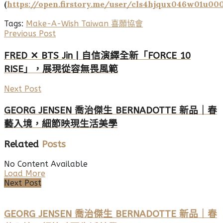
(
https://open.firstory.me/user/cls4hjqux046w01u0
Tags:
Make-A-Wish Taiwan 喜願協會
Previous Post
FRED ✕ BTS Jin | 自信演繹全新「FORCE 10
RISE」，展現從容無畏風範
Next Post
GEORG JENSEN 喬治傑生 BERNADOTTE 新品｜春
藝入境，細節映現生活美學
Related
Posts
No Content Available
Load More
Next Post
GEORG JENSEN 喬治傑生 BERNADOTTE 新品｜春