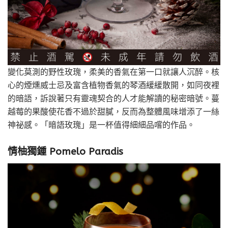
變化莫測的野性玫瑰，柔美的香氣在第一口就讓人沉醉。核
心的煙燻威士忌及富含植物香氣的琴酒緩緩散開，如同夜裡
的暗語，訴說著只有靈魂契合的人才能解讀的秘密暗號。蔓
越莓的果酸使花香不過於甜膩，反而為整體風味增添了一絲
神祕感。「暗語玫瑰」是一杯值得細細品嚐的作品。
情柚獨鍾 Pomelo Paradis