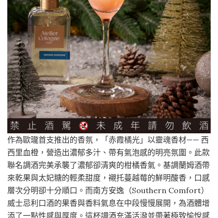
作為歐瓏首支推出的香氛，「赤霞橘光」以靈魂香材—— 西
西里血橙，營造出濃郁多汁、帶有氣泡感的明亮氛圍。此款
聯名調酒完美承襲了濃郁卻清爽的柑橘香氣。基調蘭姆酒帶
來乾果與太妃糖的輕柔甜度，襯托蔓越莓的鮮明酸香，口感
層次分明卻十分順口。而南方安逸（Southern Comfort）
威士忌利口酒的果香與香料氣息在中段慢慢展開，為酒體增
添了一點性感與厚度。這杯調酒充滿活潑並帶著極致愉悅感