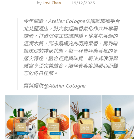
by
Jovi Chen
19/12/2025
今年聖誕，Atelier Cologne法國歐瓏攜手台
北艾麗酒店，將六款經典香氛化作六杯專屬
調酒，打造沉浸式微醺體驗。從茶花香頌的
溫潤木質，到赤霞橘光的明亮果香，再到暗
語玫瑰的神秘花韻，每一杯皆呼應香氛的多
層次特性，融合視覺與味覺，將法式浪漫與
感官享受完美結合，陪伴賓客度過暖心而難
忘的冬日佳節。
資料提供@Atelier Cologne