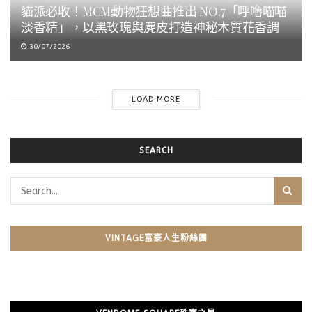
貓派必收！MCM動物狂想曲推出 NO.7「呼嚕喵喵
淡香精」，以黑玫瑰與麂皮打造神秘木質花香調
30/07/2026
LOAD MORE
SEARCH
VINTAGE富豪人生粉絲團