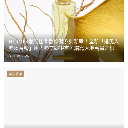
HERMÈS愛馬仕聞香珍藏系列新章！全新「搖曳人
參淡香精」用人參交織銀杏，譜寫大地高貴之根
31/07/2026
美妝香氛