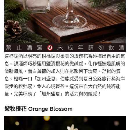
這杯調酒以明亮的柑橘調與柔美的玫瑰花香碰撞出自由的氣
息。調酒師巧秒運用鹽漬櫻花的微鹹感，化作輕撫過肌膚的
清新海風，而白薄荷的加入則在尾韻留下清爽、舒暢的氣
息。輕啜一口「加州盛夏」便能感受到夏日公路旅行與海岸
漫步的鬆弛感，令人心境輕盈。這份來自大自然的純粹能
量，完美呼應了「加州盛夏」的活力與閃耀感！
遊牧橙花 Orange Blossom