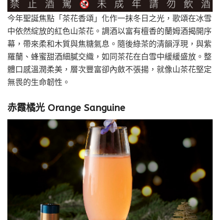
今年聖誕焦點「茶花香頌」化作一抹冬日之光，歌頌在冰雪
中依然綻放的紅色山茶花。調酒以富有檀香的蘭姆酒揭開序
幕，帶來柔和木質與焦糖氣息。隨後綠茶的清韻浮現，與紫
羅蘭、蜂蜜甜酒細膩交織，如同茶花在白雪中緩緩盛放。整
體口感溫潤柔美，層次豐富卻內斂不張揚，就像山茶花堅定
無畏的生命韌性。
赤霞橘光 Orange Sanguine