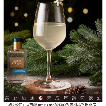
「遊牧橙花」以韓國Jung One琴酒的乾爽柑橘香揭開序