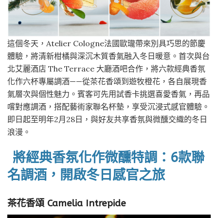
這個冬天，Atelier Cologne法國歐瓏帶來別具巧思的節慶
體驗，將清新柑橘與深沉木質香氣融入冬日暖意。首次與台
北艾麗酒店 The Terrace 大廳酒吧合作，將六款經典香氛
化作六杯專屬調酒——從茶花香頌到遊牧橙花，各自展現香
氣層次與個性魅力。賓客可先用試香卡挑選喜愛香氣，再品
嚐對應調酒，搭配藝術家聯名杯墊，享受沉浸式感官體驗。
即日起至明年2月28日，與好友共享香氛與微醺交織的冬日
浪漫。
將經典香氛化作微醺特調：6款聯
名調酒，開啟冬日感官之旅
茶花香頌 Camelia Intrepide