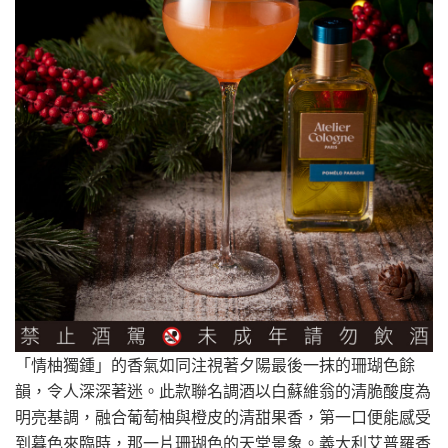
「情柚獨鍾」的香氣如同注視著夕陽最後一抹的珊瑚色餘
韻，令人深深著迷。此款聯名調酒以白蘇維翁的清脆酸度為
明亮基調，融合葡萄柚與橙皮的清甜果香，第一口便能感受
到暮色來臨時，那一片珊瑚色的天堂景象。義大利艾普羅香