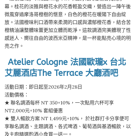
幕。桂花的淡雅與橙花水的花香輕盈交織，營造出一陣午後
微風穿過摩洛哥橙樹的愜意，白色的橙花在暖陽下自由綻
放。法國橙味利口酒帶來柔潤的口感與濃郁橙花香，結合苦
橙精油讓整體味蕾更加立體而乾淨。這款調酒完美體現了性
感迷人、嚮往自由的波西米亞精神，是一杯能點亮心境的明
亮之作。
Atelier Cologne 法國歐瓏x 台北
艾麗酒店The Terrace 大廳酒吧
活動日期：即日起至2026年2月28日
活動價格：
★ 聯名調酒每杯 NT 350+10%，一次點用六杯可享
NT2,000元+10% 套組優惠
★ 雙人暢飲方案 NT 1,499元+10%， 於社群打卡分享便可
享聯名調酒、主題調酒、各式啤酒、葡萄酒與基酒暢飲，以
及主廚精選酌酒小食買一送一。