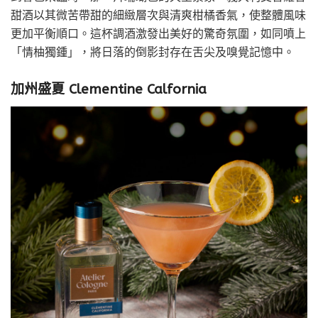
甜酒以其微苦帶甜的細緻層次與清爽柑橘香氣，使整體風味
更加平衡順口。這杯調酒激發出美好的驚奇氛圍，如同噴上
「情柚獨鍾」，將日落的倒影封存在舌尖及嗅覺記憶中。
加州盛夏 Clementine Calfornia