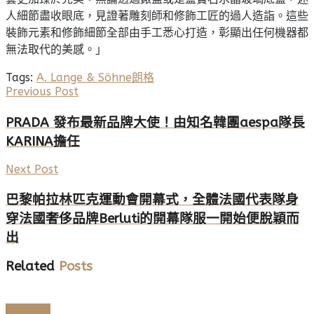
人細節盡收眼底，見證著雕刻師和修飾工匠的過人造詣。這些
裝飾元素和修飾細節全部由手工悉心打造，彰顯出任何機器都
無法取代的美感。」
Tags:
A. Lange & Söhne
朗格
Previous Post
PRADA 發布最新品牌大使！由知名韓團aespa隊長
KARINA擔任
Next Post
巴黎帕拉林匹克運動會開幕式，全體法國代表隊身
穿法國奢侈品牌Berluti的開幕隊服一開始便脫穎而
出
Related
Posts
高端鐘錶