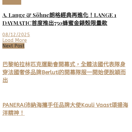
高端鐘錶
A. Lange & Söhne朗格經典再進化！LANGE 1
DAYMATIC首度推出750蜂蜜金錶殼限量款
08/12/2025
Load More
Next Post
巴黎帕拉林匹克運動會開幕式，全體法國代表隊身
穿法國奢侈品牌Berluti的開幕隊服一開始便脫穎而
出
PANERAI沛納海攜手任品牌大使Kauli Vaast頌揚海
洋精神！