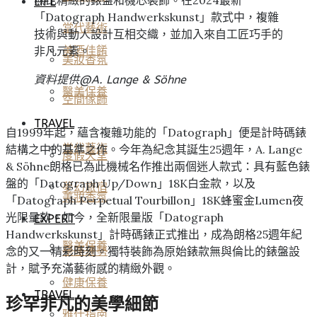
LIFE
「Datograph Handwerkskunst」款式中，複雜
當代藝術
技術與動人設計互相交織，並加入來自工匠巧手的
非凡元素。
美酒佳餚
美妝香氛
資料提供@
A. Lange & Söhne
醫美保養
空間傢飾
TRAVEL
自1999年起，蘊含複雜功能的「Datograph」便是計時碼錶
當代藝術
結構之中的基準之作。今年為紀念其誕生25週年，A. Lange
度假天堂
& Söhne朗格已為此機械名作推出兩個迷人款式：具有藍色錶
盤的「Datograph Up/Down」18K白金款，以及
夢幻旅宿
美妝香氛
「Datograph Perpetual Tourbillon」18K蜂蜜金Lumen夜
光限量款。如今，全新限量版「Datograph
EXPERT
Handwerkskunst」計時碼錶正式推出，成為朗格25週年紀
醫美保養
念的又一精彩時刻。獨特裝飾為原始錶款無與倫比的錶盤設
星座運勢
計，賦予充滿藝術感的精緻外觀。
健康保養
TRAVEL
珍罕非凡的美學細節
雅仕指南