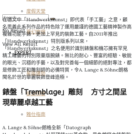
度假天堂
在德文中「Handwerkskunst」即代表「手工藝」之意，顧
名思義此系列作品的特色除了運用嚴謹的德國工藝精神製作高
No Result
夢幻旅宿
複雜功能手錶，更加上罕見的裝飾工藝。自2011年推出
「Handwerkskunst」特別版系列以來，
View All Result
「Handwerkskunst」之名便用於識別錶盤和機芯擁有罕見
EXPERT
精工雕藝的特別限量版腕錶。無比的耐心、豐富的經驗、敏銳
的眼光、沉穩的手藝，以及對完善每一個細節的絕對專注，都
是修飾工匠和雕刻師的必備特質，令A. Lange & Söhne朗格
星座運勢
聞名於世的華麗裝飾登峰造極。
錶盤「Tremblage」雕刻 方寸之間呈
健康保養
現華麗卓越工藝
雅仕指南
A. Lange & Söhne朗格全新「Datograph