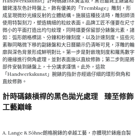
Handwerkskunst」計時碼錶18K黃金款，黑色鍍銠主錶盤和
鍍銠淺灰色計時盤上，飾有優美的「Tremblage」雕刻，形
成呈現微妙光線反射的立體結構。施展這種技法時，雕刻師須
使用特製刻刀，塑造精細的粒紋表面。品牌工匠不僅要在尺寸
微小的平面打造出均勻紋理，同時還要保留部分錶盤元素，諸
如：弧形朗格標誌、分鐘和秒鐘刻度，以及計速刻度。這些元
素聯同略微下移的副錶盤和大日曆顯示仍清晰可見，浮雕的輪
廓與深色背景形成鮮明對比。第一步是對嵌塊刻度和羅馬數字
的邊緣進行倒角處理，並對表面施以直紋修飾；第二步則是將
部件安裝到錶盤上，十分講求謹慎。此外，這款
「Handwerkskunst」腕錶的指針亦經過仔細的環形倒角和
直紋修飾。
計時碼錶槓桿的黑色拋光處理 臻至修飾
工藝巔峰
A. Lange & Söhne朗格腕錶的卓越工藝，亦體現於錶廠自製