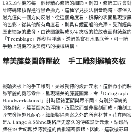
L951.8型機芯每一個經精心修飾的細節。例如，修飾工匠會對
計時碼錶槓桿進行黑色拋光，這種罕見技法相當耗時，確保入
射光僅向一個方向反射。從這個角度看，槓桿的表面呈現漆黑
的色彩，從其他所有角度看，則具有鏡面般的光澤。受到經典
歷史懷錶的啟發，由德國銀製成3/4 夾板的粒紋表面與錶盤的
「Tremblage」雕刻相呼應。透過藍寶石水晶底蓋，可一睹
手動上鏈機芯優美精巧的機械結構。
華美藤蔓圖飾壓紋 手工雕刻擺輪夾板
擺輪夾板上的手工雕刻，是最獨特的設計元素。這個微小而裝
飾華麗的機芯零件，呈現精美的藤蔓圖案，令「Datograph
Handwerkskunst」計時碼錶更顯與眾不同。有別於傳統的
朗格雕刻，藤蔓圖案為浮雕，乃壓紋而並非鑿刻而成。雕刻工
匠需發揮超凡耐心，細緻鑿除圖案之外的所有材質。花卉圖案
是A. Lange & Söhne朗格歷史悠久的傳統設計元素，點綴品
牌在19 世紀起步時製造的首批精密懷錶。因此，這款機芯堪