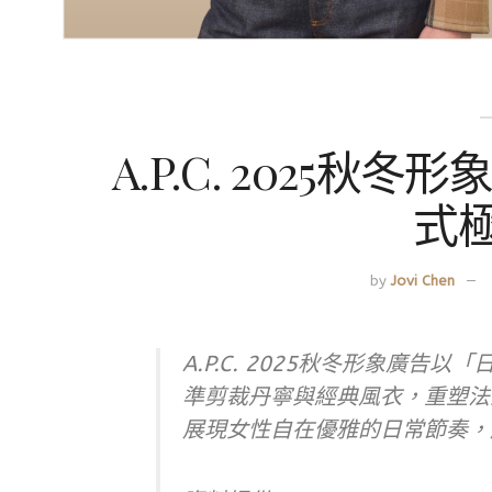
A.P.C. 2025
式
by
Jovi Chen
A.P.C. 2025秋冬形象廣
準剪裁丹寧與經典風衣，重塑法
展現女性自在優雅的日常節奏，