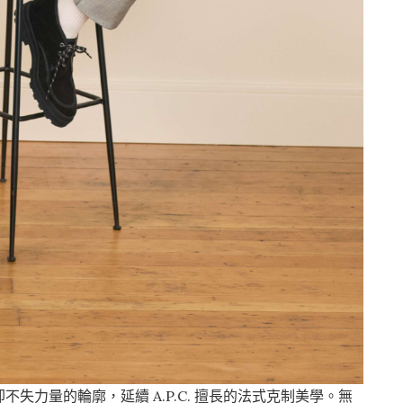
失力量的輪廓，延續 A.P.C. 擅長的法式克制美學。無