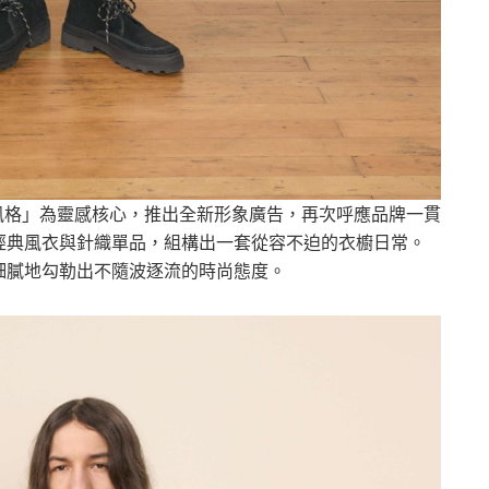
日常即是風格」為靈感核心，推出全新形象廣告，再次呼應品牌一貫
經典風衣與針織單品，組構出一套從容不迫的衣櫥日常。
細膩地勾勒出不隨波逐流的時尚態度。