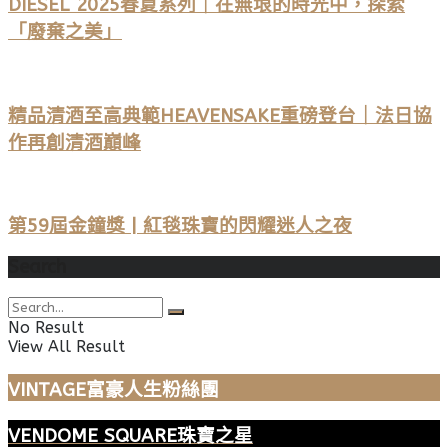
DIESEL 2025春夏系列｜在無垠的時光中，探索
「廢棄之美」
精品清酒至高典範HEAVENSAKE重磅登台｜法日協
作再創清酒巔峰
第59屆金鐘獎 | 紅毯珠寶的閃耀迷人之夜
Search
No Result
View All Result
VINTAGE富豪人生粉絲團
VENDOME SQUARE珠寶之星