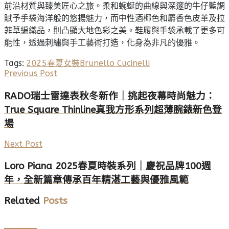
前沿材質與臻美匠心之旅。柔和蜿蜒的曲線與深邃的牛仔藍調
賦予手袋海洋般的悠揚魅力，而中性酒椰色和麝香色皮革及拉
菲草編織品，則凸顯大地色彩之美。鞋履與手袋承載了更多可
能性，透過刺繡與手工藝術打造，化身為非凡的優雅。
Tags:
2025春夏女裝
Brunello Cucinelli
Previous Post
RADO瑞士雷達表秋冬新作｜挑起夜幕時尚魅力：
True Square Thinline真我方形系列超薄腕錶新色登
場
Next Post
Loro Piana 2025春夏時裝系列｜慶祝品牌100週
年，全新篇章傳承百年精湛工藝與優雅風範
Related
Posts