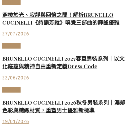
美妝香氛
穿梭於光、寂靜與回憶之間！解析BRUNELLO
CUCINELLI《詩韻芳蹤》嗅覺三部曲的靜謐優雅
27/07/2026
時尚名品
BRUNELLO CUCINELLI 2027春夏男裝系列｜以文
化底蘊與精神自由重新定義Dress Code
22/06/2026
時尚名品
BRUNELLO CUCINELLI 2026秋冬男裝系列｜濃郁
色彩與精緻材質，重塑男士優雅新標準
19/01/2026