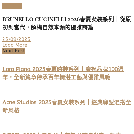
時尚名品
BRUNELLO CUCINELLI 2026春夏女裝系列｜從原
初到當代，解構自然本源的優雅詩篇
25/09/2025
Load More
Next Post
Loro Piana 2025春夏時裝系列｜慶祝品牌100週
年，全新篇章傳承百年精湛工藝與優雅風範
Acne Studios 2025春夏女裝系列｜經典廓型混搭全
新風格