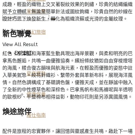
成趣，輕盈的織物上交叉著裂紋效果的刺繡，珍貴的結繩編織
賦予立體感。無論是簡單針法或圖紋鉤織，珍貴自然的紗線在
度假天堂
設計巧思下煥發新生，顯化為粗織流蘇或光滑的金屬紋理。
No Result
夢幻旅宿
新色聯覺
View All Result
EXPERT
紅色、牛津藍和海軍藍生動具現出海岸景觀，與柔和明亮的巴
拿馬色邂逅，共鳴一曲優雅協奏。繽紛條紋猶如自由穿梭燈塔
的海風，糅合復古韻味與航海元素，在輕盈而優雅的姿態中註
星座運勢
入華美氣息。絞花針織衫、繫帶外套與革新布料，展現海洋風
情。自然色調構成了基礎調色盤，優雅天成，並在靜謐中融入
了全新的中性煙草色和深棕色。巴拿馬帆布和馬褲呢與半透明
健康保養
的歐根紗、平整棉布相得益彰，動物印花則是另添異國風情。
煥途旅伴
雅仕指南
配件是旅程的忠實夥伴，讓回憶與靈感產生共鳴，啟赴下一場