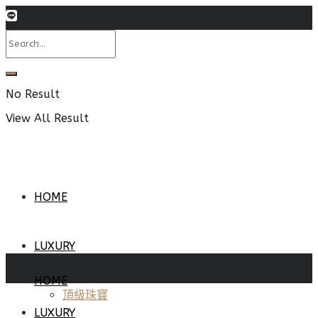
No Result
View All Result
HOME
LUXURY
HOME
頂級珠寶
LUXURY