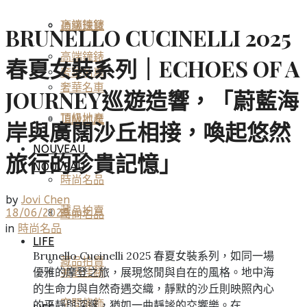
高端鐘錶
頂級珠寶
BRUNELLO CUCINELLI 2025
高端鐘錶
春夏女裝系列｜ECHOES OF A
奢華名車
奢華名車
JOURNEY巡遊造響，「蔚藍海
頂級地產
頂級地產
岸與廣闊沙丘相接，喚起悠然
NOUVEAU
旅行的珍貴記憶」
NOUVEAU
時尚名品
by
Jovi Chen
藏品拍賣
18/06/2025
時尚名品
in
時尚名品
LIFE
Brunello Cucinelli 2025 春夏女裝系列，如同一場
藏品拍賣
優雅的摩登之旅，展現悠閒與自在的風格。地中海
美酒佳餚
的生命力與自然奇遇交織，靜默的沙丘則映照內心
空間傢飾
的平靜與深邃，猶如一曲靜謐的交響樂。在