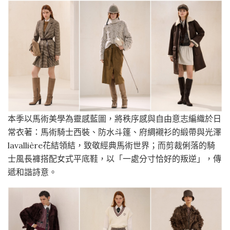
本季以馬術美學為靈感藍圖，將秩序感與自由意志編織於日
常衣著：馬術騎士西裝、防水斗篷、府綢襯衫的緞帶與光澤
lavallière花結領結，致敬經典馬術世界；而剪裁俐落的騎
士風長褲搭配女式平底鞋，以「一處分寸恰好的叛逆」，傳
遞和諧詩意。