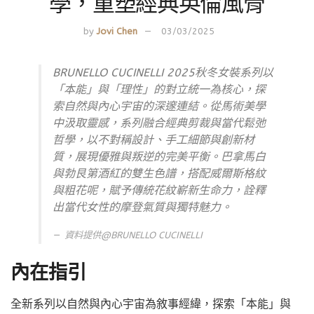
學，重塑經典英倫風骨
by
Jovi Chen
03/03/2025
BRUNELLO CUCINELLI 2025秋冬女裝系列以
「本能」與「理性」的對立統一為核心，探
索自然與內心宇宙的深邃連結。從馬術美學
中汲取靈感，系列融合經典剪裁與當代鬆弛
哲學，以不對稱設計、手工細節與創新材
質，展現優雅與叛逆的完美平衡。巴拿馬白
與勃艮第酒紅的雙生色譜，搭配威爾斯格紋
與粗花呢，賦予傳統花紋嶄新生命力，詮釋
出當代女性的摩登氣質與獨特魅力。
資料提供@BRUNELLO CUCINELLI
內在指引
全新系列以自然與內心宇宙為敘事經緯，探索「本能」與