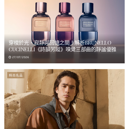
穿梭於光、寂靜與回憶之間！解析BRUNELLO
CUCINELLI《詩韻芳蹤》嗅覺三部曲的靜謐優雅
27/07/2026
時尚名品