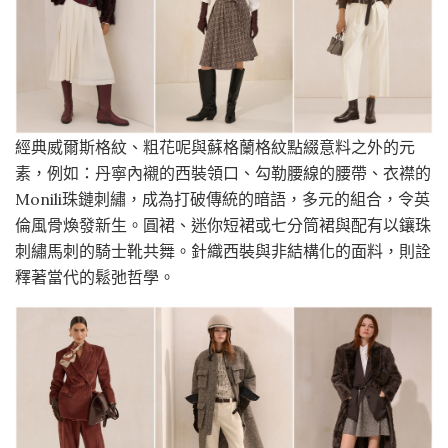
經典威爾斯格紋、粗花呢與蘇格蘭格紋點綴意料之外的元
素，例如：丹寧內襯的西裝領口、勾勒腰線的腰帶、衣襟的
Monili珠鏈刺繡，成為打破傳統的暗語，多元的組合，令英
倫風骨煥發新生。圓裙、迷你短裙或七分筒裙與配有以鑲珠
刺繡馬刺的騎士靴共舞。針織西裝與非結構化的面料，則詮
釋著當代的鬆弛哲學。