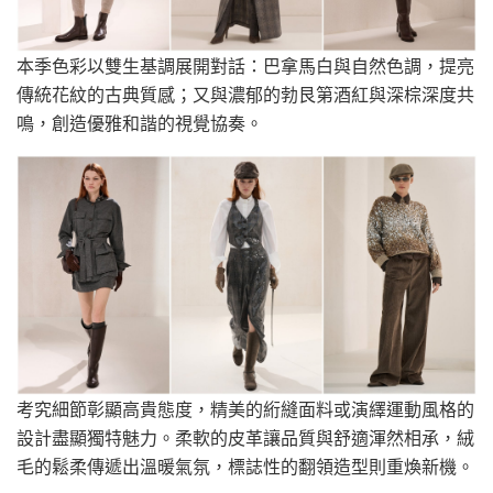
本季色彩以雙生基調展開對話：巴拿馬白與自然色調，提亮
傳統花紋的古典質感；又與濃郁的勃艮第酒紅與深棕深度共
鳴，創造優雅和諧的視覺協奏。
考究細節彰顯高貴態度，精美的絎縫面料或演繹運動風格的
設計盡顯獨特魅力。柔軟的皮革讓品質與舒適渾然相承，絨
毛的鬆柔傳遞出溫暖氣氛，標誌性的翻領造型則重煥新機。