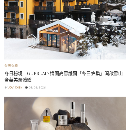
醫美保養
冬日秘境｜GUERLAIN嬌蘭高雪維爾「冬日蜂巢」開啟雪山
奢華美妍體驗
BY
JOVI CHEN
02/02/2026