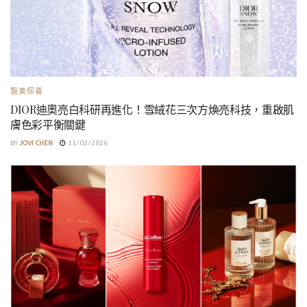
醫美保養
DIOR迪奧亮白科研再進化！雪絨花三次方煥亮科技，重啟肌
膚色彩平衡關鍵
BY
JOVI CHEN
11/02/2026