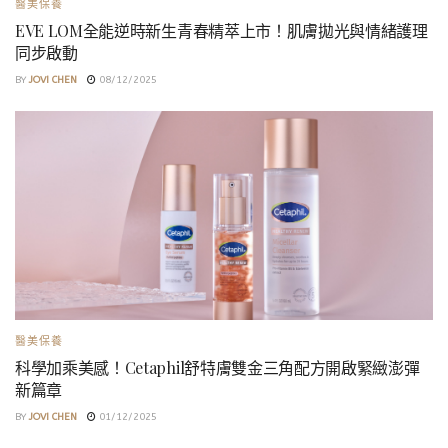
醫美保養
EVE LOM全能逆時新生青春精萃上市！肌膚拋光與情緒護理
同步啟動
BY
JOVI CHEN
08/12/2025
醫美保養
科學加乘美感！Cetaphil舒特膚雙金三角配方開啟緊緻澎彈
新篇章
BY
JOVI CHEN
01/12/2025