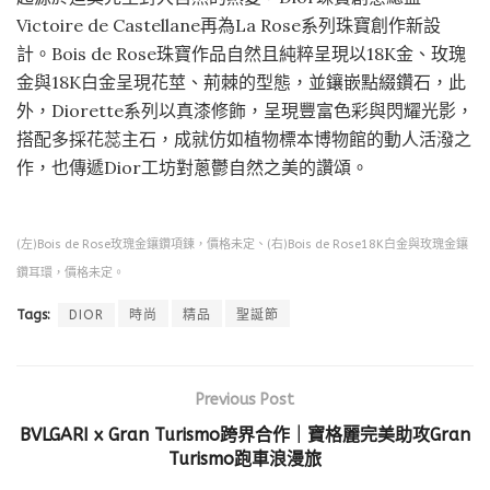
Victoire de Castellane再為La Rose系列珠寶創作新設
計。Bois de Rose珠寶作品自然且純粹呈現以18K金、玫瑰
金與18K白金呈現花莖、荊棘的型態，並鑲嵌點綴鑽石，此
外，Diorette系列以真漆修飾，呈現豐富色彩與閃耀光影，
搭配多採花蕊主石，成就仿如植物標本博物館的動人活潑之
作，也傳遞Dior工坊對蔥鬱自然之美的讚頌。
(左)Bois de Rose玫瑰金鑲鑽項鍊，價格未定、(右)Bois de Rose18K白金與玫瑰金鑲
鑽耳環，價格未定。
Tags:
DIOR
時尚
精品
聖誕節
Previous Post
BVLGARI x Gran Turismo跨界合作｜寶格麗完美助攻Gran
Turismo跑車浪漫旅