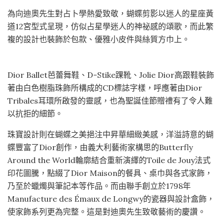
為向迪奧先生對占卜學熱愛致敬，蝴蝶剪影以迷人的星座黃
道12宮型式呈現，仿似占星學迷人的神祕感的頌歌，而此繁
複的設計也裝飾於包款、優雅小皮件與絲質方巾上。
Dior Ballet芭蕾舞鞋、D-Stike踝靴、Jolie Dior高跟鞋裝飾
著由白色樹脂珠飾所構成的CD標誌字樣，呼應著由Dior
Tribales耳環所啟發的靈感，也為聖誕佳節贈禮有了令人難
以抗拒的細節。
珠寶設計則在蝴蝶之美挹注中昇華細緻美感，洋溢詩意的蝴
蝶豐富了Dior創作，由義大利藝術家構思的Butterfly
Around the World輪廓結合重新演繹的Toile de Jouy法式
印花圖騰，點綴了Dior Maison的餐具、桌巾與各式家飾，
乃至於蠟燭與筆記本等作品。而由聯手創立於1798年
Manufacture des Émaux de Longwy的瓷器與設計盒飾，
使家飾系列更為完整。這是對迪奧先生致敬藝術的慶讚。