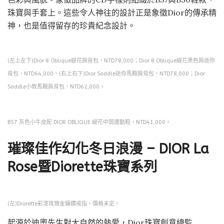
珠寶與手套上。這些令人神往的設計正是象徵Dior的傳承精
神，也是值得留存的珍貴紀念設計。
(左上左下)Dior 8 Oblique緹花肩背包，NTD78,000；Dior 8 Oblique緹花黑色肩迷你
背包，NTD64,000、(右上右下)Dior Saddle迷你馬鞍肩背包，NTD78,000；Dior
Saddle小款馬鞍肩背包，NTD62,000。
B57 灰色小牛皮配 DIOR OBLIQUE 緹花中筒運動鞋，NTD41,000。
璀璨佳作幻化冬日浪漫 – DIOR La
Rose暨Diorette珠寶系列
(左)Diorette彩漆玫瑰金鑲鑽戒指，價格未定。
起源於迪奧先生對大自然的熱愛，Dior珠寶創意總監