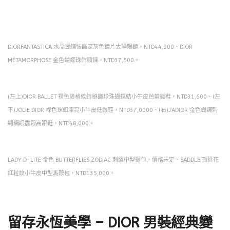
DIORFANTASTICA 水晶蝴蝶裝飾深灰色鏡片太陽眼鏡，NTD44,900、DIOR
MÉTAMORPHOSE 金色蝴蝶珠飾頸鍊，NTD37,500。
(左上)DIOR BALLET 裸色籐格紋絎縫飾珍珠蝴蝶結小牛皮芭蕾舞鞋，NTD31,600、(左
下)JOLIE DIOR 裸色珠釦漆亮小牛皮低跟鞋，NTD37,0000、(右)J’ADIOR 金色蝴蝶刺
繡網眼露跟高跟鞋，NTD48,000。
LADY D-LITE 金色 BUTTERFLIES ZODIAC 刺繡中型提包，價格未定、SADDLE 孤挺花
紅粒紋小牛皮中型馬鞍包，NTD135,000。
留存永恆美學 – DIOR 男裝經典變