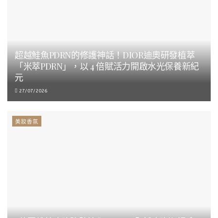
超越鮭魚PDRN的修護神話！DIOR迪奧研發植萃
「米萃PDRN」，以 4 倍賦活力開啟水光保養新紀
元
27/07/2026
美妝香氛