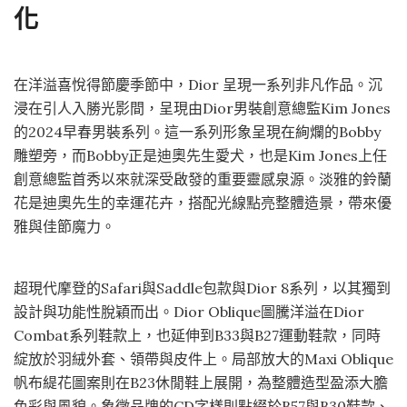
化
在洋溢喜悅得節慶季節中，Dior 呈現一系列非凡作品。沉
浸在引人入勝光影間，呈現由Dior男裝創意總監Kim Jones
的2024早春男裝系列。這一系列形象呈現在絢爛的Bobby
雕塑旁，而Bobby正是迪奧先生愛犬，也是Kim Jones上任
創意總監首秀以來就深受啟發的重要靈感泉源。淡雅的鈴蘭
花是迪奧先生的幸運花卉，搭配光線點亮整體造景，帶來優
雅與佳節魔力。
超現代摩登的Safari與Saddle包款與Dior 8系列，以其獨到
設計與功能性脫穎而出。Dior Oblique圖騰洋溢在Dior
Combat系列鞋款上，也延伸到B33與B27運動鞋款，同時
綻放於羽絨外套、領帶與皮件上。局部放大的Maxi Oblique
帆布緹花圖案則在B23休閒鞋上展開，為整體造型盈添大膽
色彩與風貌。象徵品牌的CD字樣則點綴於B57與B30鞋款、