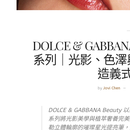
DOLCE & GABBAN
系列｜光影、色澤
造義
by
Jovi Chen
DOLCE & GABBANA Bea
系列將光影美學與植萃奢養完美
勒立體輪廓的璀璨星光提亮筆，