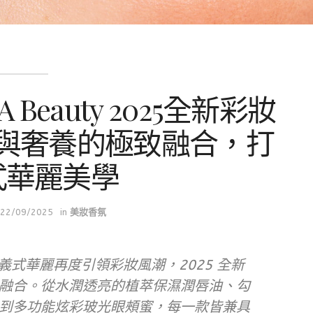
A Beauty 2025全新彩妝
與奢養的極致融合，打
式華麗美學
22/09/2025
in
美妝香氛
uty 以義式華麗再度引領彩妝風潮，2025 全新
融合。從水潤透亮的植萃保濕潤唇油、勾
到多功能炫彩玻光眼頰蜜，每一款皆兼具