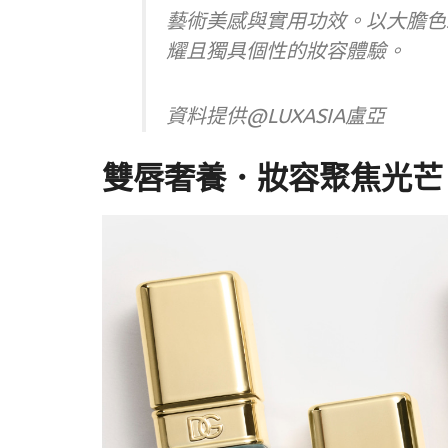
藝術美感與實用功效。以大膽色
耀且獨具個性的妝容體驗。
資料提供@LUXASIA盧亞
雙唇奢養．妝容聚焦光芒