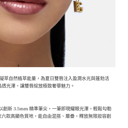
，凝萃自然植萃能量，為夏日雙唇注入盈潤水光與蓬勃活
晶透光澤，讓雙唇綻放極致奢華魅力。
光 提亮筆以創新 3.5mm 精準筆尖，一筆即現耀眼光澤，輕鬆勾勒
頰蜜 帶來六款高顯色質地，能自由混搭、層疊，釋放無限妝容創