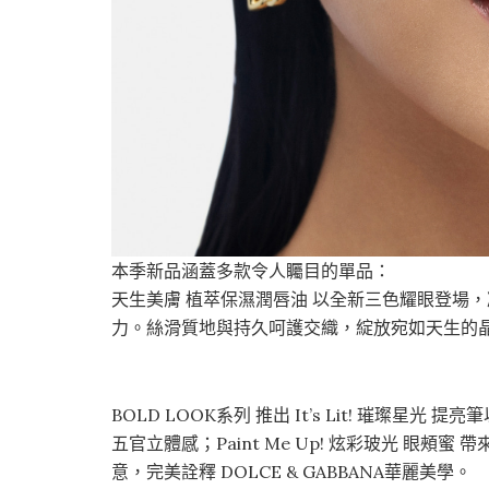
本季新品涵蓋多款令人矚目的單品：
天生美膚 植萃保濕潤唇油 以全新三色耀眼登場
力。絲滑質地與持久呵護交織，綻放宛如天生的
BOLD LOOK系列 推出 It’s Lit! 璀璨星
五官立體感；Paint Me Up! 炫彩玻光 眼
意，完美詮釋 DOLCE & GABBANA華麗美學。