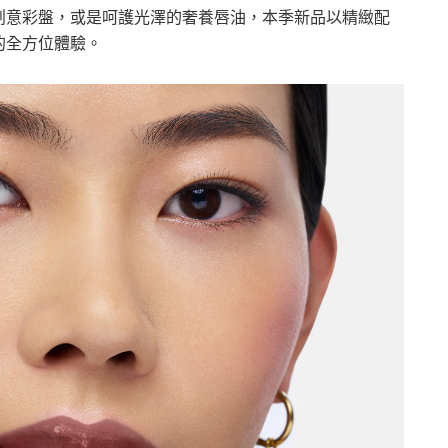
創意彩盤，或是呵護光澤的奢養唇油，本季新品以精緻配
的全方位體驗。