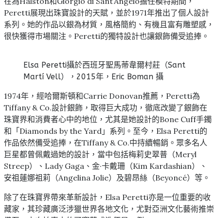
在為Halston和Giorgio di Sant’Angelo擔任模特期間，
Peretti展現出珠寶設計的天賦，並於1971年推出了個人設計
系列。她的作品以銀為材質，風格簡約、有機且富有雕塑感，
很快獲得市場關注。Peretti的獨特設計也讓銀飾備受追捧。
Elsa Peretti攝於西班牙聖馬蒂韋爾村莊（Sant
Martí Vell），2015年，Eric Boman 攝
1974年，經哈爾斯頓和Carrie Donovan推薦，Peretti為
Tiffany & Co.設計銀飾，取得巨大成功，徹底改變了銀飾在
珠寶界和消費者心中的地位，尤其是她設計的Bone Cuff手鐲
和「Diamonds by the Yard」系列。至今，Elsa Peretti的
作品依然備受追捧，在Tiffany & Co.中持續暢銷。眾多名人
巨星都曾佩戴過她的設計，當中包括梅莉史翠普（Meryl
Streep）、Lady Gaga、金·卡戴珊（Kim Kardashian）、
安祖蓮娜祖莉（Angelina Jolie）及碧昂絲（Beyoncé）等。
除了在珠寶界帶來革新設計，Elsa Peretti亦是一位重要的收
藏家，其珍藏廣泛涉獵世界各地文化，尤對亞洲文化藝術推崇