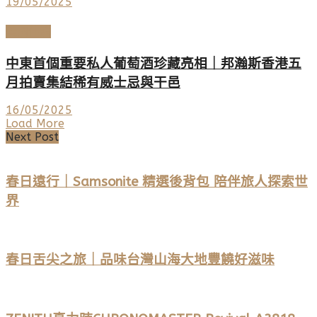
19/05/2025
美酒佳餚
中東首個重要私人葡萄酒珍藏亮相｜邦瀚斯香港五
月拍賣集結稀有威士忌與干邑
16/05/2025
Load More
Next Post
春日遠行｜Samsonite 精選後背包 陪伴旅人探索世
界
春日舌尖之旅｜品味台灣山海大地豐饒好滋味