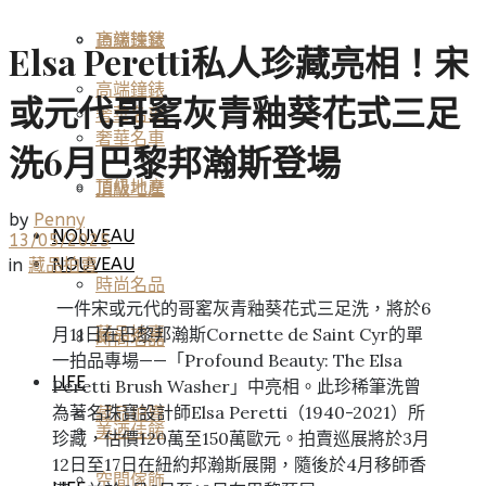
高端鐘錶
頂級珠寶
Elsa Peretti私人珍藏亮相！宋
高端鐘錶
或元代哥窰灰青釉葵花式三足
奢華名車
奢華名車
洗6月巴黎邦瀚斯登場
頂級地產
頂級地產
by
Penny
NOUVEAU
13/05/2025
NOUVEAU
in
藏品拍賣
時尚名品
一件宋或元代的哥窰灰青釉葵花式三足洗，將於6
月11日在巴黎邦瀚斯Cornette de Saint Cyr的單
藏品拍賣
時尚名品
一拍品專場——「Profound Beauty: The Elsa
LIFE
Peretti Brush Washer」中亮相。此珍稀筆洗曾
為著名珠寶設計師Elsa Peretti（1940-2021）所
藏品拍賣
美酒佳餚
珍藏，估價120萬至150萬歐元。拍賣巡展將於3月
12日至17日在紐約邦瀚斯展開，隨後於4月移師香
空間傢飾