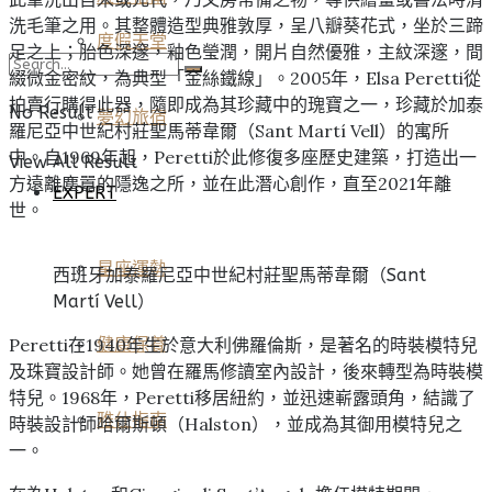
洗毛筆之用。其整體造型典雅敦厚，呈八瓣葵花式，坐於三蹄
度假天堂
足之上；胎色深邃，釉色瑩潤，開片自然優雅，主紋深邃，間
綴微金密紋，為典型「金絲鐵線」。2005年，Elsa Peretti從
拍賣行購得此器，隨即成為其珍藏中的瑰寶之一，珍藏於加泰
No Result
夢幻旅宿
羅尼亞中世紀村莊聖馬蒂韋爾（Sant Martí Vell）的寓所
中。自1969年起，Peretti於此修復多座歷史建築，打造出一
View All Result
方遠離塵囂的隱逸之所，並在此潛心創作，直至2021年離
EXPERT
世。
星座運勢
西班牙加泰羅尼亞中世紀村莊聖馬蒂韋爾（Sant
Martí Vell）
Peretti在1940年生於意大利佛羅倫斯，是著名的時裝模特兒
健康保養
及珠寶設計師。她曾在羅馬修讀室內設計，後來轉型為時裝模
特兒。1968年，Peretti移居紐約，並迅速嶄露頭角，結識了
雅仕指南
時裝設計師哈爾斯頓（Halston），並成為其御用模特兒之
一。