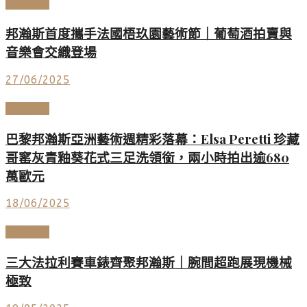
藏品拍賣
邦瀚斯首度攜手法國梧玖園藝術節｜葡萄酒拍賣與
音樂會交織登場
27/06/2025
藏品拍賣
巴黎邦瀚斯亞洲藝術週精彩落幕：Elsa Peretti 珍藏
哥窰灰青釉葵花式三足洗領銜，兩小時拍出逾680
萬歐元
18/06/2025
藏品拍賣
三大法拉利賽車錶齊聚邦瀚斯｜腕間超跑展現機械
極致