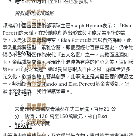
LIFE
港，並於6月6日至10日在巴黎預展。
當代藝術
資料提供@邦瀚斯
美酒佳餚
邦瀚斯中國古董藝術部環球主管Asaph Hyman表示：「Elsa
美妝香氛
Peretti的天賦，在於她能創造出形式與功能完美平衡的設
醫美保養
計，以雋永之美跨越時空。Elsa Peretti她常以自然為師，此
空間傢飾
筆洗呈錦葵造型，素雅含蓄，即便歷經七百餘年歷史，仍令她
TRAVEL
傾心不已。哥窰作為宋代『五大名窰』之一，其釉面溫潤如
玉，金絲鐵線交織，展現出化混沌為有序的匠心之美，這同樣
當代藝術
度假天堂
讓Peretti為之著迷。她以獨具慧眼與自由之思，融匯世界多
元文化，欣賞各地工藝與創意，此筆洗正是其最重要的藏品之
夢幻旅宿
一。邦瀚斯有幸受Nando and Elsa Peretti基金會委託，呈
美妝香氛
獻此文化瑰寶，我們深感榮幸。」
EXPERT
醫美保養
星座運勢
宋或元代 哥窰灰青釉葵花式三足洗，直徑21 公
分，估價：120 萬至150萬歐元，來自Elsa
健康保養
Peretti私人珍藏
TRAVEL
雅仕指南
此筆洗出自宋或元代，乃文房常備之物，專供繪畫或書法時清