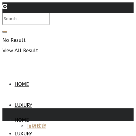
No Result
View All Result
HOME
LUXURY
HOME
頂級珠寶
LUXURY