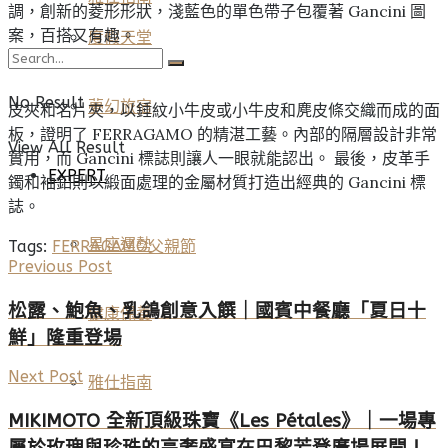
調，創新的菱形形狀，淺藍色的單色帶子包覆著 Gancini 圖
案，百搭又有趣。
度假天堂
No Result
夢幻旅宿
皮夾和名片夾，以錘紋小牛皮或小牛皮和麂皮條交織而成的面
板，證明了 FERRAGAMO 的精湛工藝。內部的隔層設計非常
View All Result
實用，而 Gancini 標誌則讓人一眼就能認出。 最後，皮革手
EXPERT
鐲和袖釦則以緞面處理的金屬材質打造出經典的 Gancini 標
誌。
星座運勢
Tags:
FERRAGAMO
父親節
Previous Post
松露、鮑魚、乳鴿創意入饌｜國賓中餐廳「夏日十
健康保養
鮮」隆重登場
Next Post
雅仕指南
MIKIMOTO 全新頂級珠寶《Les Pétales》｜一場專