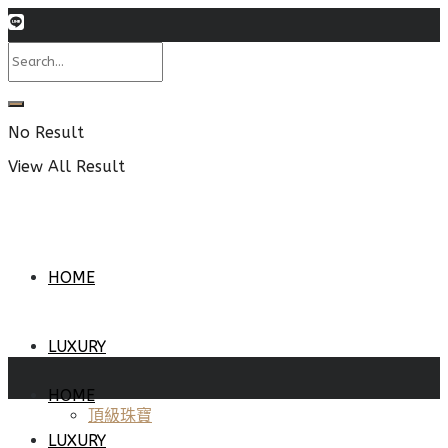
No Result
View All Result
HOME
LUXURY
HOME
頂級珠寶
LUXURY