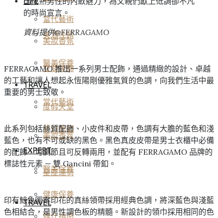
出成熟男性的內斂魅力，為父親們獻上低調卻不凡
LIFE
的時尚宣言。
當代藝術
資料提供@FERRAGAMO
美酒佳餚
美妝香氛
醫美保養
FERRAGAMO 推出一系列男士配飾，通過精緻的設計、卓越
空間傢飾
的工藝和讓人想起永恆陽剛優雅氣質的色調，向我們生活中最
TRAVEL
重要的男士致敬。
當代藝術
度假天堂
此系列包括絲質配飾、小皮件和皮帶，色調有大膽的藍色和淺
夢幻旅宿
美妝香氛
藍色，也有不可或缺的黑色。黑色真皮皮帶是男士衣櫃中必備
EXPERT
的配飾，可調節且可反轉兩用，並配有 FERRAGAMO 品牌的
標誌性元素 — 雙 Gancini 帶釦。
醫美保養
星座運勢
健康保養
印有鯨魚圖案印花的真絲領帶採用經典色調，將深藍色與淺藍
TRAVEL
色相結合，是男性調色板的精髓。新設計的領巾採用相同的色
雅仕指南