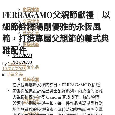
高端鐘錶
頂級珠寶
FERRAGAMO父親節獻禮｜以
高端鐘錶
細節詮釋陽剛優雅的永恆風
奢華名車
奢華名車
範，打造專屬父親節的義式典
頂級地產
頂級地產
雅配件
NOUVEAU
NOUVEAU
by
Jovi Chen
時尚名品
10/07/2025
in
時尚名品
藏品拍賣
時尚名品
在這個專屬於父親的節日，FERRAGAMO以精緻
LIFE
工藝與經典設計推出男士配飾系列，向永恆的優雅
與親情致敬。從雙 Gancini 真皮皮帶、絲質領帶
藏品拍賣
美酒佳餚
與領巾，到皮夾與袖釦，每一件作品皆凝聚品牌對
細節與質感的極致追求。沉穩藍調與標誌黑色交織
空間傢飾