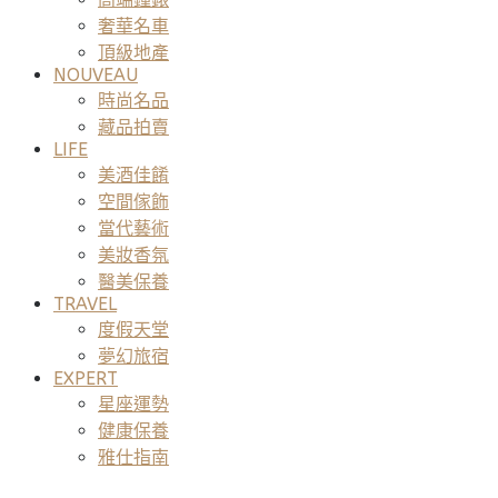
奢華名車
頂級地產
NOUVEAU
時尚名品
藏品拍賣
LIFE
美酒佳餚
空間傢飾
當代藝術
美妝香氛
醫美保養
TRAVEL
度假天堂
夢幻旅宿
EXPERT
星座運勢
健康保養
雅仕指南