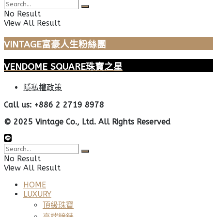
No Result
View All Result
VINTAGE富豪人生粉絲團
VENDOME SQUARE珠寶之星
隱私權政策
Call us: +886 2 2719 8978
© 2025 Vintage Co., Ltd. All Rights Reserved
No Result
View All Result
HOME
LUXURY
頂級珠寶
高端鐘錶