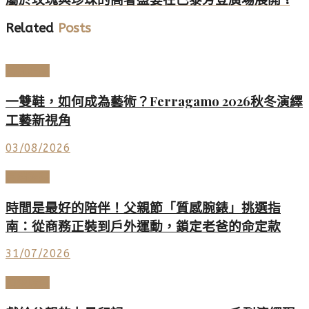
屬於玫瑰與珍珠的高奢盛宴在巴黎芳登廣場展開 !
Related
Posts
時尚名品
一雙鞋，如何成為藝術？Ferragamo 2026秋冬演繹
工藝新視角
03/08/2026
高端鐘錶
時間是最好的陪伴！父親節「質感腕錶」挑選指
南：從商務正裝到戶外運動，鎖定老爸的命定款
31/07/2026
頂級珠寶