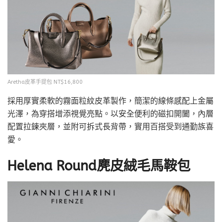
Aretha皮革手提包 NT$16,800
採用厚實柔軟的霧面粒紋皮革製作，簡潔的線條感配上金屬
光澤，為穿搭增添視覺亮點。以安全便利的磁扣開闔，內層
配置拉鍊夾層，並附可拆式長背帶，實用百搭受到通勤族喜
愛。
Helena Round麂皮絨毛馬鞍包