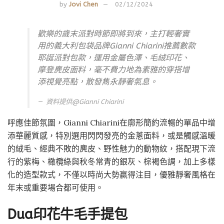
by
Jovi Chen
02/12/2024
歡樂的歲末派對時節即將到來，主打輕奢實
用的義大利包袋品牌Gianni Chiarini推薦數款
耶誕派對包款，運用金屬色澤、毛絨印花、
摩登麂皮面料，毫不費力地為素雅的穿搭增
添視覺亮點，散發雋永靜奢氣息。
資料提供@Gianni Chiarini
呼應佳節氛圍，Gianni Chiarini在廓形簡約流暢的單品中增
添華麗質感，特別選用閃閃發亮的金蔥面料，或是觸感溫暖
的絨毛、經典不敗的麂皮、野性魅力的動物紋，搭配現下流
行的紫梅、橄欖綠與秋冬常青的銀灰、棕褐色調，加上多樣
化的造型款式，不僅以時尚大勢贏得注目，優雅靜奢風格在
年末或重要場合都可使用。
Dua印花牛毛手提包