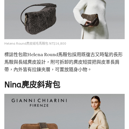
Helena Round麂皮絨毛馬鞍包 NT$16,800
標誌性包款Helena Round馬鞍包採用既復古又時髦的長形
馬鞍與長絨麂皮設計，附可拆卸的麂皮短提把與皮革長肩
帶，內外皆有拉鍊夾層，可置放隨身小物。
Nina麂皮斜背包