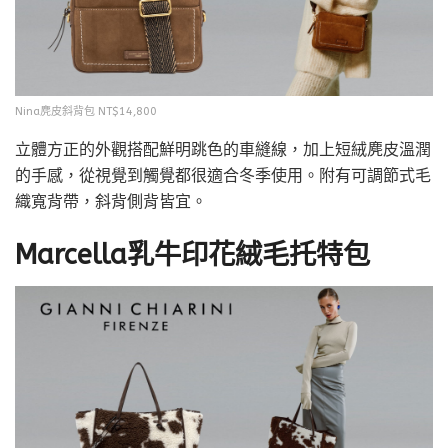
Nina麂皮斜背包 NT$14,800
立體方正的外觀搭配鮮明跳色的車縫線，加上短絨麂皮溫潤
的手感，從視覺到觸覺都很適合冬季使用。附有可調節式毛
織寬背帶，斜背側背皆宜。
Marcella乳牛印花絨毛托特包