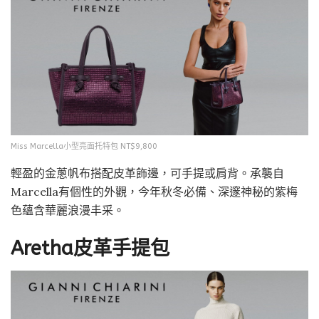
Miss Marcella小型亮面托特包 NT$9,800
輕盈的金蔥帆布搭配皮革飾邊，可手提或肩背。承襲自
Marcella有個性的外觀，今年秋冬必備、深邃神秘的紫梅
色蘊含華麗浪漫丰采。
Aretha皮革手提包