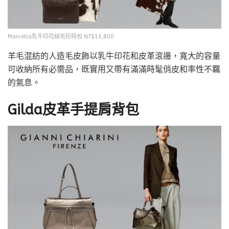
Marcella乳牛印花絨毛托特包 NT$13,800
羊毛混紡的人造毛皮飾以乳牛印花和皮革滾邊，寬大的容量
可收納所有必需品，既實用又帶有滿滿時髦俏皮和率性不羈
的氣息。
Gilda皮革手提肩背包