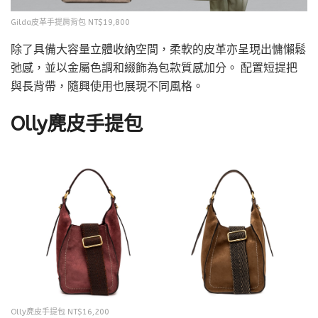
Gilda皮革手提肩背包 NT$19,800
除了具備大容量立體收納空間，柔軟的皮革亦呈現出慵懶鬆
弛感，並以金屬色調和綴飾為包款質感加分。 配置短提把
與長背帶，隨興使用也展現不同風格。
Olly麂皮手提包
Olly麂皮手提包 NT$16,200