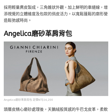
採用輕量麂皮製成，三角錐狀外觀，加上鮮明的車縫線，增
添視覺的立體維度及包款的俏皮活力。以寬鬆蓬鬆的廓形營
造鬆弛感時尚。
Angelica磨砂革肩背包
Angelica磨砂革肩背包 定價NT$16,200
頭層皮精心磨砂處理後，天鵝絨般質感的牛巴戈皮革，柔軟