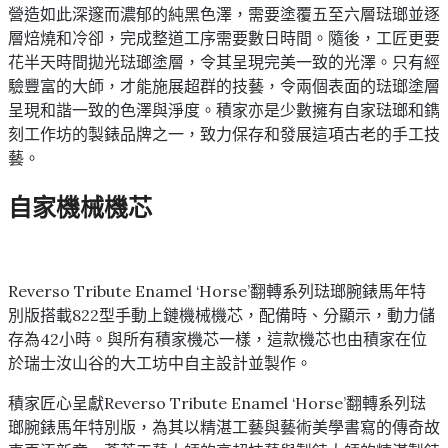
營造如此深邃而濃郁的純黑色澤，需要塗覆五至六層琺瑯並逐
層焙燒和冷卻，完成整道工序需要數日時間。隨後，工匠更要
花半天時間拋光琺瑯塗層，令其呈現完美一致的光澤。只有經
驗豐富的大師，才能施展超群的技藝，令兩個表面的琺瑯塗層
呈現和諧一致的色澤與淨度。積家亦是少數擁有自家琺瑯和鐫
刻工作坊的製錶品牌之一，致力保存和發展這項古老的手工技
藝。
自家機械機芯
Reverso Tribute Enamel ‘Horse’翻轉系列琺瑯腕錶馬年特
別版搭載822型手動上鏈機械機芯，配備時、分顯示，動力儲
存為42小時。與所有積家機芯一樣，這款機芯也由積家在位
於瑞士汝山谷的大工坊中自主設計並製作。
積家匠心呈獻Reverso Tribute Enamel ‘Horse’翻轉系列琺
瑯腕錶馬年特別版，為其以精湛工藝與藝術美學書寫的傳奇故