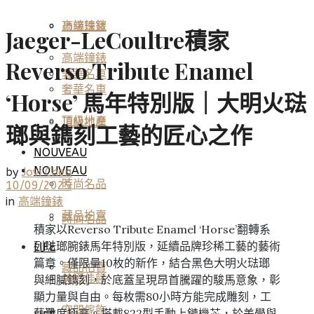
高端鐘錶
頂級珠寶
Jaeger-LeCoultre積家
高端鐘錶
Reverso Tribute Enamel
奢華名車
奢華名車
‘Horse’ 馬年特別版｜大明火琺
頂級地產
頂級地產
瑯與鐫刻工藝的匠心之作
NOUVEAU
NOUVEAU
by
Jovi Chen
時尚名品
10/09/2025
in
高端鐘錶
藏品拍賣
時尚名品
積家以Reverso Tribute Enamel ‘Horse’翻轉系
列琺瑯腕錶馬年特別版，延續品牌珍稀工藝的藝術
LIFE
篇章。僅限量10枚的新作，結合黑色大明火琺瑯
藏品拍賣
美酒佳餚
與細膩鐫刻，於底蓋呈現昂首騰躍的駿馬意象，彰
顯力量與自由。每枚需80小時方能完成雕刻，工
空間傢飾
藝難度極高。搭載822型手動上鏈機芯，於美學與