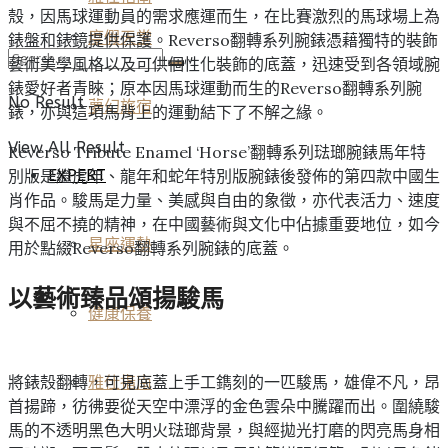
殼，因馬球運動員的需求應運而生，在比賽激烈的馬球場上為
度假天堂
錶盤和錶鏡提供保護。Reverso翻轉系列腕錶憑藉獨特的裝飾
藝術美學風格以及可供個性化裝飾的底蓋，迅速受到各領域腕
錶愛好者青睞；原本因馬球運動而生的Reverso翻轉系列腕
No Result
夢幻旅宿
錶，亦與這項馬背上的運動結下了不解之緣。
View All Result
Reverso Tribute Enamel ‘Horse’翻轉系列琺瑯腕錶馬年特
別版是繼虎年、龍年和蛇年特別版腕錶後發佈的第四款中國生
EXPERT
肖作品。駿馬是力量、美感與自由的象徵，亦代表活力、速度
與不屈不撓的精神，在中國藝術與文化中佔據重要地位，如今
星座運勢
用於點綴Reverso翻轉系列腕錶的底蓋。
以藝術臻品頌揚駿馬
健康保養
將錶殼翻轉，可見底蓋上手工鐫刻的一匹駿馬，雄偉不凡，昂
雅仕指南
首揚蹄，彷彿要從天空中漂浮的金色雲朵中騰躍而出。圍繞駿
馬的不透明黑色大明火琺瑯背景，與經拋光打磨的閃亮馬身相