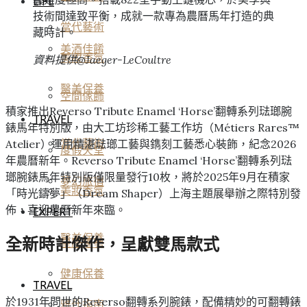
LIFE
技術間達致平衡，成就一款專為農曆馬年打造的典
當代藝術
藏時計。
美酒佳餚
美妝香氛
資料提供@Jaeger-LeCoultre
醫美保養
空間傢飾
積家推出Reverso Tribute Enamel ‘Horse’翻轉系列琺瑯腕
TRAVEL
錶馬年特別版，由大工坊珍稀工藝工作坊（Métiers Rares™
Atelier）運用精湛琺瑯工藝與鐫刻工藝悉心裝飾，紀念2026
當代藝術
度假天堂
年農曆新年。Reverso Tribute Enamel ‘Horse’翻轉系列琺
瑯腕錶馬年特別版僅限量發行10枚，將於2025年9月在積家
夢幻旅宿
美妝香氛
「時光鑄夢」（Dream Shaper）上海主題展舉辦之際特別發
佈，喜迎農曆新年來臨。
EXPERT
醫美保養
全新時計傑作，呈獻雙馬款式
星座運勢
健康保養
TRAVEL
於1931年問世的Reverso翻轉系列腕錶，配備精妙的可翻轉錶
雅仕指南