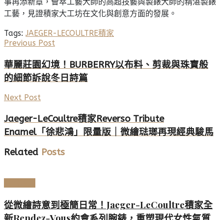
事再添新章，薈萃工藝大師的高超技藝與製錶大師的精湛製錶
工藝，見證積家大工坊在文化與創意方面的發展。
Tags:
JAEGER-LECOULTRE
積家
Previous Post
華麗莊園幻境！BURBERRY以布料、剪裁與珠寶般
的細節訴說冬日詩篇
Next Post
Jaeger-LeCoultre積家Reverso Tribute
Enamel「徐悲鴻」限量版｜微繪琺瑯再現經典駿馬
Related
Posts
高端鐘錶
從微繪詩意到極簡日常！Jaeger-LeCoultre積家全
新Rendez-Vous約會系列腕錶，重塑現代女性氣質