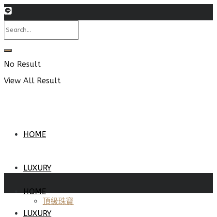
No Result
View All Result
HOME
LUXURY
HOME
頂級珠寶
LUXURY