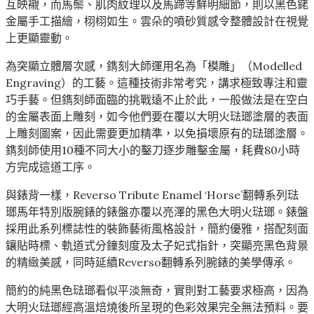
互映襯，而馬鬃、肌肉紋理以及馬蹄等鮮明細節，則以黑色銠
金屬手工描繪，栩栩如生。雲朵的噴砂質感令整體設計在視覺
上更顯靈動。
為突顯立體層次感，鐫刻大師運用名為「模雕」（Modelled
Engraving）的工藝。這種技術非常考究，講求極致專注和靈
巧手藝。但鐫刻師面臨的挑戰遠不止於此，一般做法是在空白
的金屬表面上雕刻，如今他們要在覆以大明火琺瑯塗層的表面
上雕刻圖案，因此需要更加精準，以免損壞原有的琺瑯塗層。
鐫刻師使用10種不同大小的鑿刀逐步雕鑿金屬，耗費80小時
方完成這道工序。
與錶背一樣，Reverso Tribute Enamel ‘Horse’翻轉系列琺
瑯馬年特別版腕錶的錶盤亦覆以亮澤的黑色大明火琺瑯。錶盤
採用此系列標誌性的裝飾藝術風格設計，簡約優雅，搭配刻面
鑲貼時標、軌道式分鐘刻度及太子妃式指針，突顯亮黑色背景
的精緻美感，同時延續Reverso翻轉系列腕錶的美學傳承。
簡約的純黑色琺瑯看似平淡無奇，實則對工藝要求極高，因為
大明火琺瑯經高溫焙燒後所呈現的色彩效果完全無法預料。要