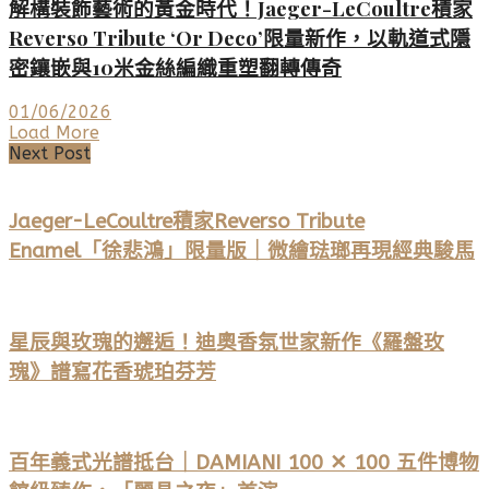
解構裝飾藝術的黃金時代！Jaeger-LeCoultre積家
Reverso Tribute ‘Or Deco’限量新作，以軌道式隱
密鑲嵌與10米金絲編織重塑翻轉傳奇
01/06/2026
Load More
Next Post
Jaeger-LeCoultre積家Reverso Tribute
Enamel「徐悲鴻」限量版｜微繪琺瑯再現經典駿馬
星辰與玫瑰的邂逅！迪奧香氛世家新作《羅盤玫
瑰》譜寫花香琥珀芬芳
百年義式光譜抵台｜DAMIANI 100 ✕ 100 五件博物