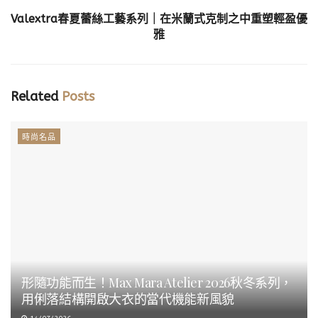
Valextra春夏蕾絲工藝系列｜在米蘭式克制之中重塑輕盈優
雅
Related
Posts
時尚名品
形隨功能而生！Max Mara Atelier 2026秋冬系列，
用俐落結構開啟大衣的當代機能新風貌