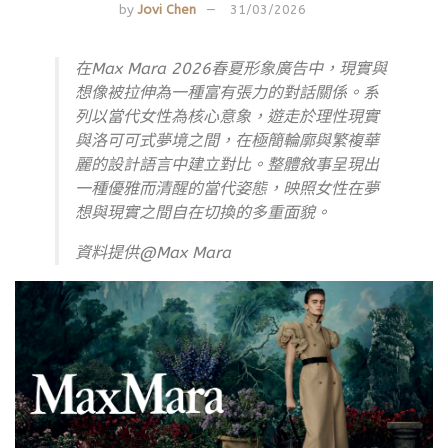
by
Jovi Chen
31/03/2026
在Max Mara 2026春夏形象廣告中，現實與
想像被拉伸為一種富有張力的對話關係。系
列以當代女性為核心意象，遊走於理性現實
與洛可可式夢境之間，在極簡輪廓與繁複華
麗的設計語言中建立對比。整體敘事呈現出
一種優雅而清醒的當代姿態，映照女性在夢
想與現實之間自在切換的多重面貌。
資料提供@Max Mara