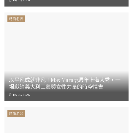
14/07/2026
時尚名品
以平凡成就非凡！Max Mara 75週年上海大秀，一
場獻給義大利工藝與女性力量的時空情書
18/06/2026
時尚名品