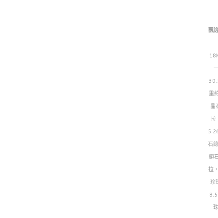
飄
1
30
重約
晶
拉
5.
石總
鑽石
拉，
珍
8.
珠