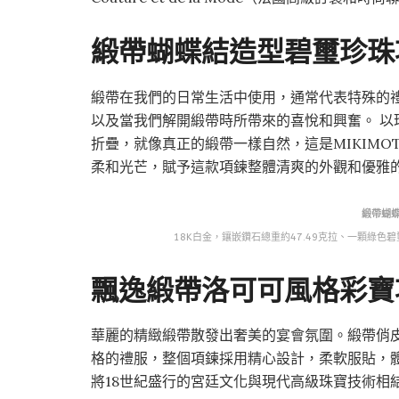
緞帶蝴蝶結造型碧璽珍珠
緞帶在我們的日常生活中使用，通常代表特殊的
以及當我們解開緞帶時所帶來的喜悅和興奮。 
折疊，就像真正的緞帶一樣自然，這是MIKIM
柔和光芒，賦予這款項鍊整體清爽的外觀和優雅
緞帶蝴
18K白金，鑲嵌鑽石總重約47.49克拉、一顆綠色碧璽重
飄逸緞帶洛可可風格彩寶
華麗的精緻緞帶散發出奢美的宴會氛圍。緞帶俏
格的禮服，整個項鍊採用精心設計，柔軟服貼，
將18世紀盛行的宮廷文化與現代高級珠寶技術相