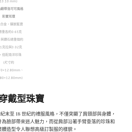
13.10 mm)
逸緞帶洛可可風格
彩寶耳環
K白金，鑲嵌藍寶
總重各約0.65克
，與鑽石總重個約
01克拉與3.02克
，搭配南洋珍珠
(尺寸約
70×12.80mm、
.80×12.80mm)
穿戴型珠寶
16 世紀末至 18 世紀的禮服風格，不僅突顯了肩頸部與身體，
計為臉部帶來迷人魅力，而從肩部沿著手臂垂落的珍珠和
整體造型令人聯想高級訂製服的樣貌。