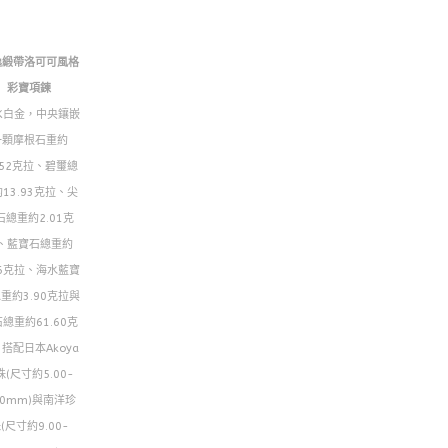
逸緞帶洛可可風格
彩寶項鍊
8K白金，中央鑲嵌
一顆摩根石重約
.52克拉、碧璽總
13.93克拉、尖
石總重約2.01克
、藍寶石總重約
26克拉、海水藍寶
重約3.90克拉與
總重約61.60克
搭配日本Akoya
珠(尺寸約5.00-
50mm)與南洋珍
(尺寸約9.00-