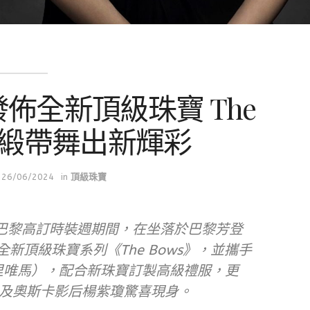
發佈全新頂級珠寶 The
典緞帶舞出新輝彩
26/06/2024
in
頂級珠寶
二）巴黎高訂時裝週期間，在坐落於巴黎芳登
重發佈全新頂級珠寶系列《The Bows》，並攜手
O（中里唯馬），配合新珠寶訂製高級禮服，更
及奧斯卡影后楊紫瓊驚喜現身。