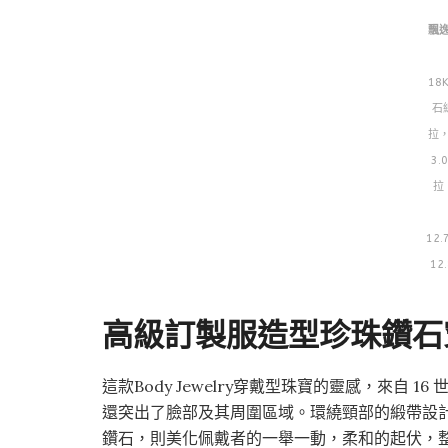
飄
18
石
拉
3.
拉
12.
12
高級訂製服造型珍珠鑽石
這款Body Jewelry穿戴型珠寶的靈感，來自 
還突出了臉部及其周圍區域。環繞頸部的緞帶設
鑽石，則美化佩戴者的一舉一動，柔和的起伏，