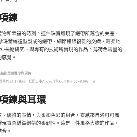
項鍊
禮物和幸福的時刻。這件珠寶體現了緞帶所蘊含的美麗、
以珍珠蕾絲造型製成的緞帶，細節錯綜複雜的交織，輕柔地
OTO長期研究、與專有的技術所實現的作品。薄荷色碧璽的
的感覺。
蝶結造型碧璽珍珠項鍊
約53.17克拉，搭配日本Akoya珍珠(尺寸約4.00-8.00mm)
項鍊與耳環
皮、優雅的表情，與柔和色彩的組合，靈感來自洛可可風
體現實際編織緞帶的柔韌性。這是一件風格大膽的作品，
結合。