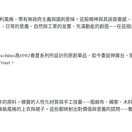
義大利風格，帶有無政府主義與諷刺意味。這股精神與其說是靈感，不如
單、日常的意義、自然與工業的並置、充滿動能的創造——在這個
 Moschino為1992春夏系列所設計的原創單品，如今重返伸展台，隨後
rust。
件的原料。樸實的人性化材質與手工技藝——粗麻布、繩索、木料
晚裝風格的上衣與裙子。這些都映射出對價值與意義的提問——