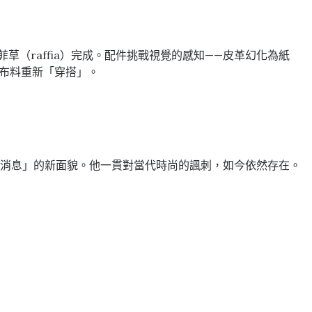
草（raffia）完成。配件挑戰視覺的感知——皮革幻化為紙
以布料重新「穿搭」。
換上「好消息」的新面貌。他一貫對當代時尚的諷刺，如今依然存在。