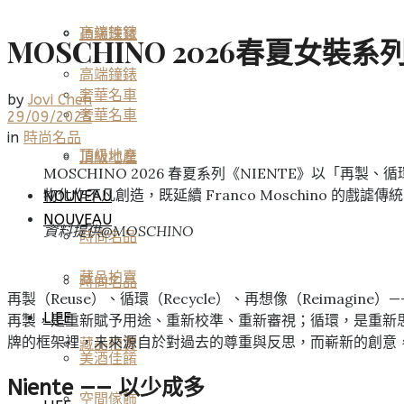
高端鐘錶
頂級珠寶
MOSCHINO 2026春夏女裝系
高端鐘錶
奢華名車
by
Jovi Chen
奢華名車
29/09/2025
in
時尚名品
頂級地產
頂級地產
MOSCHINO 2026 春夏系列《NIENTE》以「再
物化作不凡創造，既延續 Franco Moschino 
NOUVEAU
NOUVEAU
資料提供@MOSCHINO
時尚名品
藏品拍賣
時尚名品
再製（Reuse）、循環（Recycle）、再想像（Reimagine）—
LIFE
再製，是重新賦予用途、重新校準、重新審視；循環，是重新
牌的框架裡，未來源自於對過去的尊重與反思，而嶄新的創意
藏品拍賣
美酒佳餚
Niente —— 以少成多
空間傢飾