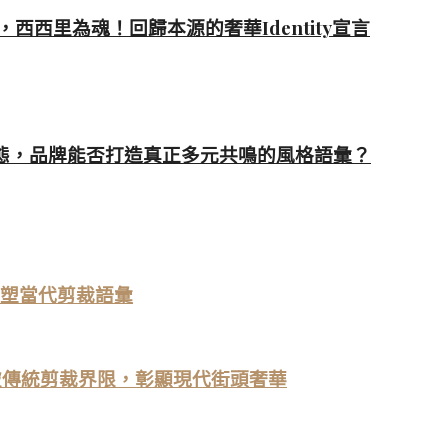
為名，西西里為魂！回歸本源的奢華Identity宣言
頭姿態，品牌能否打造真正多元共鳴的風格語彙？
重塑當代剪裁語彙
列｜突破傳統剪裁界限，彰顯現代街頭奢華