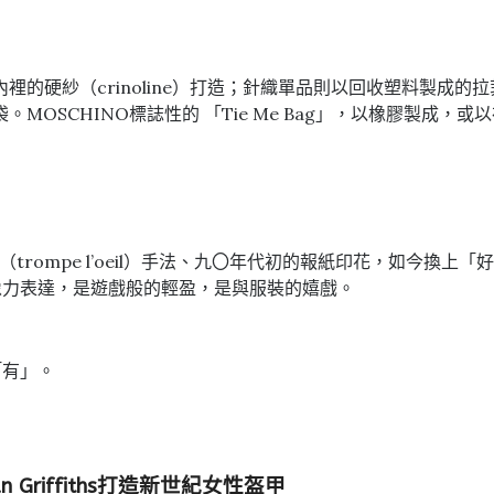
硬紗（crinoline）打造；針織單品則以回收塑料製成的拉菲
OSCHINO標誌性的 「Tie Me Bag」，以橡膠製成，或
（trompe l’oeil）手法、九〇年代初的報紙印花，如今
像力表達，是遊戲般的輕盈，是與服裝的嬉戲。
「有」。
 Griffiths打造新世紀女性盔甲