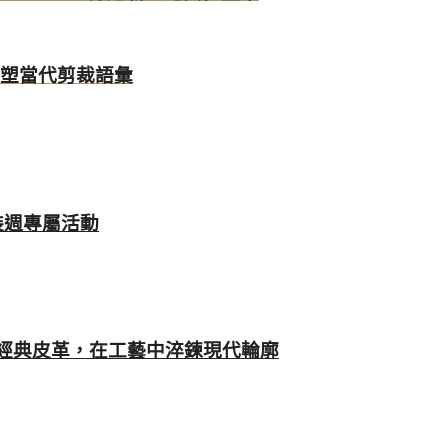
重塑當代剪裁語彙
時裝週專屬活動
ini重塑經典皮革，在工藝中淬鍊現代輪廓