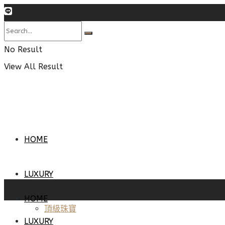
No Result
View All Result
HOME
LUXURY
HOME
頂級珠寶
LUXURY