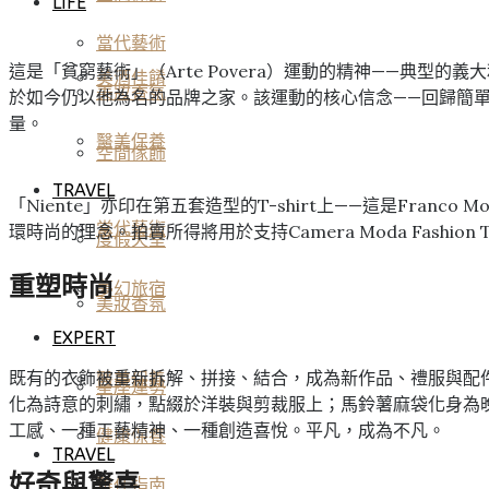
LIFE
當代藝術
這是「貧窮藝術」（Arte Povera）運動的精神——典型的
美酒佳餚
美妝香氛
於如今仍以他為名的品牌之家。該運動的核心信念——回歸簡
量。
醫美保養
空間傢飾
TRAVEL
「Niente」亦印在第五套造型的T-shirt上——這是Franco
當代藝術
環時尚的理念。拍賣所得將用於支持Camera Moda Fashion T
度假天堂
重塑時尚
夢幻旅宿
美妝香氛
EXPERT
既有的衣飾被重新拆解、拼接、結合，成為新作品、禮服與配
醫美保養
星座運勢
化為詩意的刺繡，點綴於洋裝與剪裁服上；馬鈴薯麻袋化身為
工感、一種工藝精神、一種創造喜悅。平凡，成為不凡。
健康保養
TRAVEL
好奇與驚喜
雅仕指南