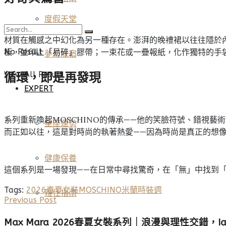
度假天堂
材質在觸感之中幻化為另一種存在。澎湃的晚禮裙以往往隱於內裡的
No Result
板，並印上「易碎」膠帶；一束花或一疊報紙，化作獨特的手袋。M
夢幻旅宿
View All Result
循環，即是再發現
EXPERT
系列重新喚起MOSCHINO的傳承——他的笑臉符號、錯視藝術
星座運勢
而正如以往，這是對時尚的執著熱愛——因為時尚是真正的想
健康保養
這個系列是一場發現——在日常中尋找驚奇，在「無」中找到
Tags:
2026春夏女裝
MOSCHINO
米蘭時裝週
雅仕指南
Previous Post
Max Mara 2026春夏女裝系列｜浪漫與理性交錯，Ian