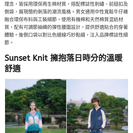
理念，皆採用環保再生棉材質，搭配標誌性刺繡、前鈕扣及
側袋，展現簡約俐落的潮流風格。男女通用中性寬鬆牛仔褲
融合環保布料與工裝細節，使用有機棉和天然棉質混紡材
質，配有可調節抽繩的彈性腰圍設計，提供舒適貼合的穿著
體驗。後側口袋以對比色縫線巧妙點綴，注入品牌標誌性細
節。
Sunset Knit 擁抱落日時分的溫暖
舒適