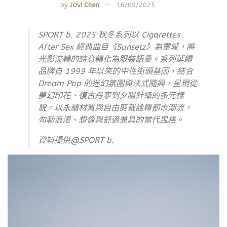
by
Jovi Chen
16/09/2025
SPORT b. 2025 秋冬系列以 Cigarettes
After Sex 經典曲目《Sunsetz》為靈感，將
光影流轉的詩意轉化為服裝語彙。系列延續
品牌自 1999 年以來的中性街頭基因，結合
Dream Pop 的迷幻氛圍與法式隨興，呈現從
夢幻印花、復古丹寧到夕陽針織的多元樣
貌。以永續材質與自由剪裁詮釋都市潮流，
勾勒浪漫、想像與舒適兼具的當代風格。
資料提供@SPORT b.