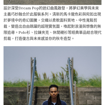
設計深受Dream Pop的迷幻曲風啟發，將夢幻美學與未來
主義巧妙融合於此服裝系列。清新的馬卡龍色彩與宛如出現
於夢境中的奇幻圖騰，交織以柔軟面料質地、中性寬鬆剪
裁，營造出自由跳躍的超現實氛圍，喚起對浪漫與想像的無
限追尋。Polo衫、拉鍊夾克、休閒襯衫等經典單品結合現代
剪裁，打造復古與未來感並存的秋冬造型。