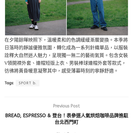
在夕陽餘暉映照下，溫暖柔和的色調緩緩漸層變換。本季將
日落時的靜謐優雅氛圍，轉化成為一系列針織單品，以服裝
詮釋大自然迷人魅力，呈現獨一無二的藝術氣質。包含女裝
V領開襟外套、連帽短版上衣、男裝棒球連帽外套等款式，
彷彿將黃昏暖意凝聚其中，感受薄暮時刻的寧靜舒適。
Tags:
SPORT b.
Previous Post
BREAD, ESPRESSO & 登台！表參道人氣烘焙咖啡品牌進駐
台北西門町