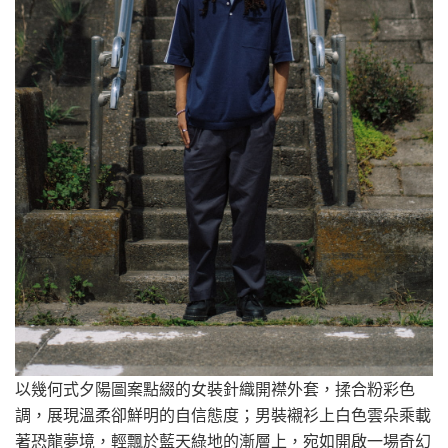
以幾何式夕陽圖案點綴的女裝針織開襟外套，揉合粉彩色
調，展現溫柔卻鮮明的自信態度；男裝襯衫上白色雲朵乘載
著恐龍夢境，輕飄於藍天綠地的漸層上，宛如開啟一場奇幻