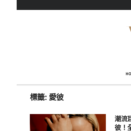
H
標籤:
愛彼
潮流巨
彼！