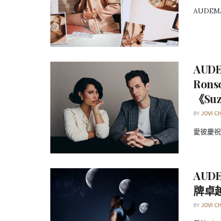
AUDEMA
AUD
Ron
《Su
BY
JOVI C
愛彼慶祝品
AUD
牌卓
BY
JOVI C