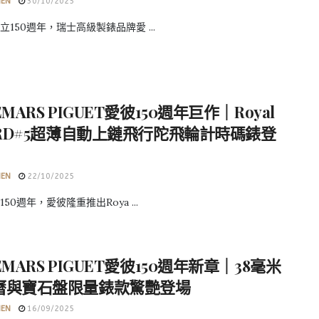
HEN
30/10/2025
立150週年，瑞士高級製錶品牌愛 ...
EMARS PIGUET愛彼150週年巨作｜Royal
 RD#5超薄自動上鏈飛行陀飛輪計時碼錶登
HEN
22/10/2025
50週年，愛彼隆重推出Roya ...
EMARS PIGUET愛彼150週年新章｜38毫米
曆與寶石盤限量錶款驚艷登場
HEN
16/09/2025