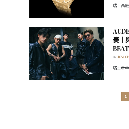
瑞士高級製
AUD
奏｜與
BE
BY
JOVI C
瑞士奢華
1