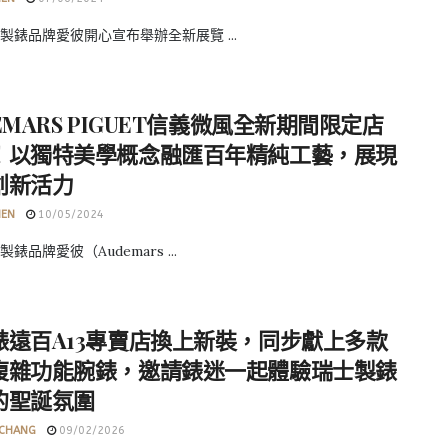
製錶品牌愛彼開心宣布舉辦全新展覽 ...
EMARS PIGUET信義微風全新期間限定店
！以獨特美學概念融匯百年精純工藝，展現
創新活力
HEN
10/05/2024
錶品牌愛彼（Audemars ...
錶遠百A13專賣店換上新裝，同步獻上多款
複雜功能腕錶，邀請錶迷一起體驗瑞士製錶
的聖誕氛圍
 CHANG
09/02/2026