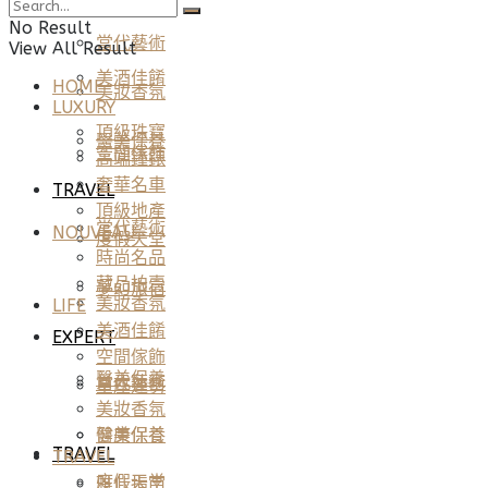
LIFE
No Result
當代藝術
View All Result
美酒佳餚
HOME
美妝香氛
LUXURY
頂級珠寶
醫美保養
空間傢飾
高端鐘錶
奢華名車
TRAVEL
頂級地產
當代藝術
NOUVEAU
度假天堂
時尚名品
藏品拍賣
夢幻旅宿
美妝香氛
LIFE
美酒佳餚
EXPERT
空間傢飾
醫美保養
當代藝術
星座運勢
美妝香氛
健康保養
醫美保養
TRAVEL
TRAVEL
度假天堂
雅仕指南