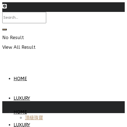
No Result
View All Result
HOME
LUXURY
HOME
頂級珠寶
LUXURY