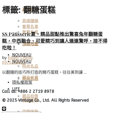
標籤:
翻糖蛋糕
高端鐘錶
頂級珠寶
高端鐘錶
奢華名車
奢華名車
SS Pâtisserie夏・精品甜點推出驚喜兔年翻糖蛋
糕，中西融合、可愛精巧到讓人連連驚呼，捨不得
頂級地產
頂級地產
吃啦！
NOUVEAU
by
Edgar Chang
NOUVEAU
09/02/2023
時尚名品
以翻糖的技巧所打造的精巧蛋糕，往往美到讓 ...
藏品拍賣
時尚名品
隱私權政策
LIFE
Call us: +886 2 2719 8978
藏品拍賣
美酒佳餚
© 2025 Vintage Co., Ltd. All Rights Reserved
空間傢飾