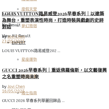
度假天堂
LOUIS VUITTON路易威登2026早春系列｜以建築
為舞台，重塑表演性時尚，打造時裝與戲劇的史詩
No Result
夢幻旅宿
對話
View All Result
by
Jovi Chen
23/05/2025
EXPERT
LOUIS VUITTON路易威登202 ...
星座運勢
GUCCI 2026早春系列｜重返佛羅倫斯，以文藝復興
之名重塑時尚未來
健康保養
by
Jovi Chen
16/05/2025
雅仕指南
GUCCI 2026 早春系列華麗回歸品 ...