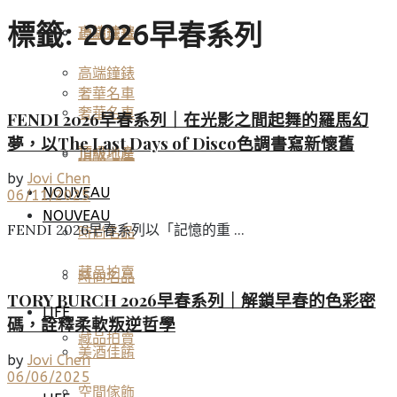
標籤:
2026早春系列
高端鐘錶
頂級珠寶
高端鐘錶
奢華名車
奢華名車
FENDI 2026早春系列｜在光影之間起舞的羅馬幻
夢，以The Last Days of Disco色調書寫新懷舊
頂級地產
頂級地產
by
Jovi Chen
NOUVEAU
06/11/2025
NOUVEAU
FENDI 2026早春系列以「記憶的重 ...
時尚名品
藏品拍賣
時尚名品
TORY BURCH 2026早春系列｜解鎖早春的色彩密
LIFE
碼，詮釋柔軟叛逆哲學
藏品拍賣
美酒佳餚
by
Jovi Chen
06/06/2025
空間傢飾