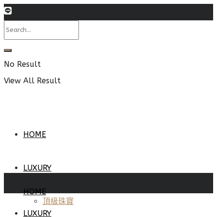
No Result
View All Result
HOME
LUXURY
HOME
頂級珠寶
LUXURY