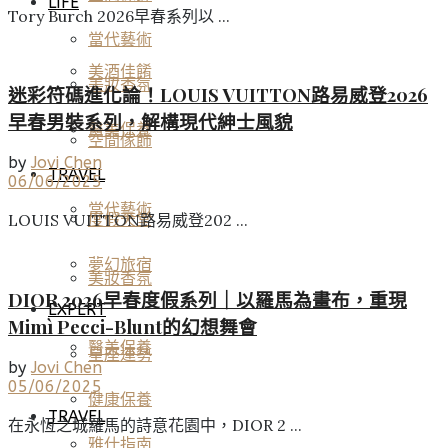
LIFE
Tory Burch 2026早春系列以 ...
當代藝術
美酒佳餚
美妝香氛
迷彩符碼進化論！LOUIS VUITTON路易威登2026
早春男裝系列，解構現代紳士風貌
醫美保養
空間傢飾
by
Jovi Chen
TRAVEL
06/06/2025
當代藝術
度假天堂
LOUIS VUITTON路易威登202 ...
夢幻旅宿
美妝香氛
DIOR 2026早春度假系列｜以羅馬為畫布，重現
EXPERT
Mimì Pecci-Blunt的幻想舞會
醫美保養
星座運勢
by
Jovi Chen
05/06/2025
健康保養
TRAVEL
在永恆之城羅馬的詩意花園中，DIOR 2 ...
雅仕指南