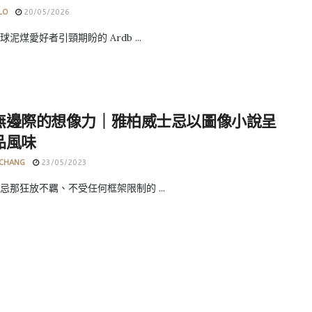
LO
20/05/2026
泥煤愛好者引頸期盼的 Ardb ...
無邊際的想像力｜雅柏威士忌以圖像小說呈
品風味
 CHANG
23/05/2023
忌那狂放不羈、不受任何框架限制的 ...