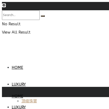
No Result
View All Result
HOME
LUXURY
HOME
頂級珠寶
LUXURY