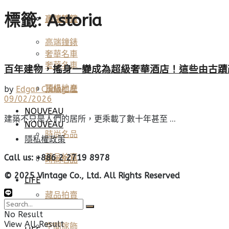
標籤:
Astoria
高端鐘錶
頂級珠寶
高端鐘錶
奢華名車
奢華名車
百年建物，搖身一變成為超級奢華酒店！這些由古蹟
頂級地產
頂級地產
by
Edgar Chang
09/02/2026
NOUVEAU
建築不只是人們的居所，更乘載了數十年甚至 ...
NOUVEAU
時尚名品
隱私權政策
藏品拍賣
Call us: +886 2 2719 8978
時尚名品
© 2025 Vintage Co., Ltd. All Rights Reserved
LIFE
藏品拍賣
美酒佳餚
No Result
View All Result
空間傢飾