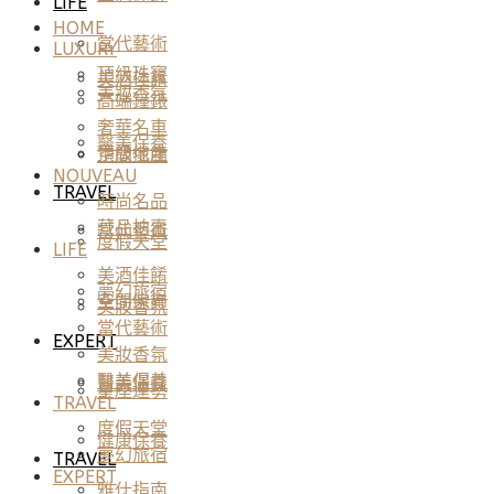
LIFE
HOME
當代藝術
LUXURY
頂級珠寶
美酒佳餚
美妝香氛
高端鐘錶
奢華名車
醫美保養
頂級地產
空間傢飾
NOUVEAU
TRAVEL
時尚名品
藏品拍賣
當代藝術
度假天堂
LIFE
美酒佳餚
夢幻旅宿
空間傢飾
美妝香氛
當代藝術
EXPERT
美妝香氛
醫美保養
醫美保養
星座運勢
TRAVEL
度假天堂
健康保養
夢幻旅宿
TRAVEL
EXPERT
雅仕指南