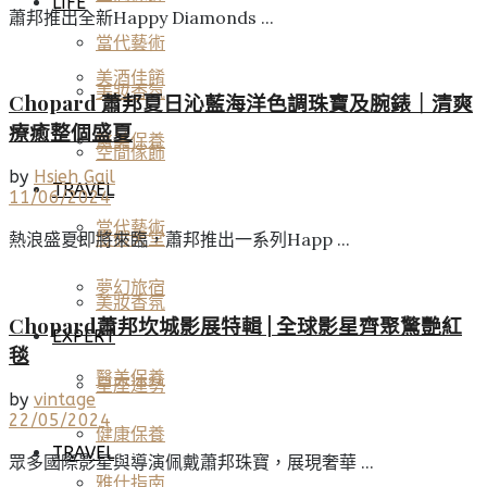
LIFE
蕭邦推出全新Happy Diamonds ...
當代藝術
美酒佳餚
美妝香氛
Chopard 蕭邦夏日沁藍海洋色調珠寶及腕錶｜清爽
療癒整個盛夏
醫美保養
空間傢飾
by
Hsieh Gail
TRAVEL
11/06/2024
當代藝術
度假天堂
熱浪盛夏即將來臨，蕭邦推出一系列Happ ...
夢幻旅宿
美妝香氛
Chopard蕭邦坎城影展特輯 | 全球影星齊聚驚艷紅
EXPERT
毯
醫美保養
星座運勢
by
vintage
22/05/2024
健康保養
TRAVEL
眾多國際影星與導演佩戴蕭邦珠寶，展現奢華 ...
雅仕指南