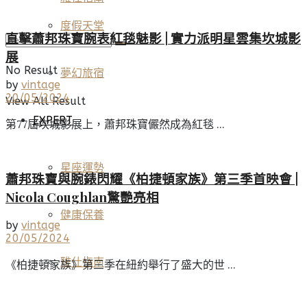
度假天堂
直擊蕭邦珠寶腕表紅毯魅影 | 實力派明星雲集坎城影
展
No Result
夢幻旅宿
by
vintage
20/05/2024
View All Result
EXPERT
第77屆坎城影展上，蕭邦珠寶儼然成為紅毯 ...
星座運勢
蕭邦珠寶與腕錶閃耀《柏捷頓家族》第三季首映會 |
Nicola Coughlan驚艷亮相
健康保養
by
vintage
20/05/2024
雅仕指南
《柏捷頓家族》第三季在紐約舉行了盛大的世 ...