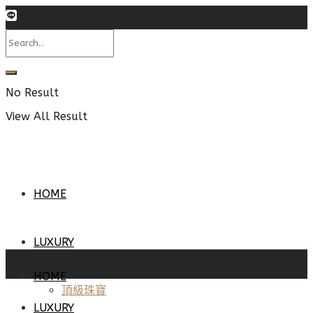
No Result
View All Result
HOME
LUXURY
HOME
頂級珠寶
LUXURY