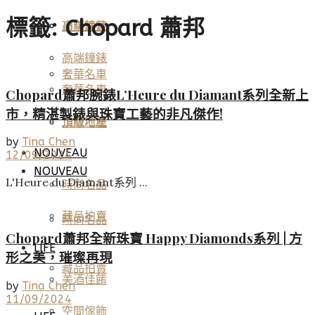
標籤:
Chopard 蕭邦
高端鐘錶
頂級珠寶
高端鐘錶
奢華名車
奢華名車
Chopard蕭邦腕錶L’Heure du Diamant系列全新上
市，精湛製錶與珠寶工藝的非凡傑作!
頂級地產
頂級地產
by
Tina Chen
NOUVEAU
12/09/2024
NOUVEAU
L'Heure du Diamant系列 ...
時尚名品
藏品拍賣
時尚名品
Chopard蕭邦全新珠寶 Happy Diamonds系列 | 方
LIFE
形之美，璀璨再現
藏品拍賣
美酒佳餚
by
Tina Chen
11/09/2024
空間傢飾