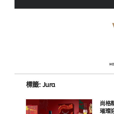
H
標籤:
Jura
尚格
璀璨