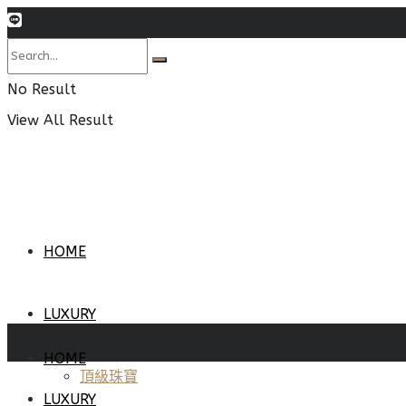
No Result
View All Result
HOME
LUXURY
HOME
頂級珠寶
LUXURY