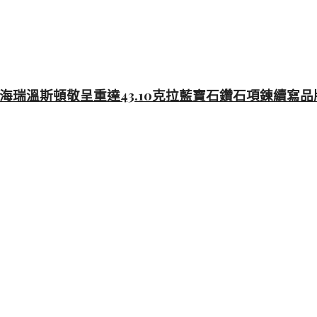
「鑽石之王」海瑞溫斯頓敬呈重達43.10克拉藍寶石鑽石項鍊續