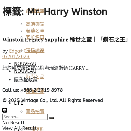
標籤:
Mr. Harry Winston
高端鐘錶
頂級珠寶
高端鐘錶
奢華名車
奢華名車
Winston Legacy Sapphire 稀世之藍｜
頂級地產
頂級地產
by
Edgar Chang
07/01/2023
NOUVEAU
紐約殿堂級珠寶品牌海瑞溫斯頓 HARRY ...
NOUVEAU
時尚名品
隱私權政策
藏品拍賣
Call us: +886 2 2719 8978
時尚名品
© 2025 Vintage Co., Ltd. All Rights Reserved
LIFE
藏品拍賣
美酒佳餚
No Result
View All Result
空間傢飾