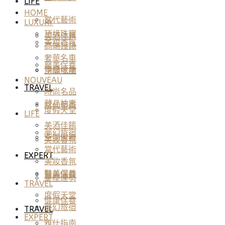
LIFE
HOME
當代藝術
LUXURY
頂級珠寶
美酒佳餚
美妝香氛
高端鐘錶
奢華名車
醫美保養
頂級地產
空間傢飾
NOUVEAU
TRAVEL
時尚名品
藏品拍賣
當代藝術
度假天堂
LIFE
美酒佳餚
夢幻旅宿
空間傢飾
美妝香氛
當代藝術
EXPERT
美妝香氛
醫美保養
醫美保養
星座運勢
TRAVEL
度假天堂
健康保養
夢幻旅宿
TRAVEL
EXPERT
雅仕指南