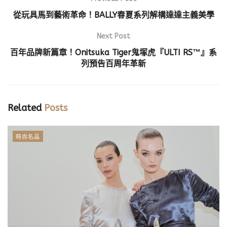
從玩具馬到藝術革命！BALLY春夏系列解構達達主義美學
Next Post
百年品牌新篇章！Onitsuka Tiger鬼塚虎『ULTI RS™』系
列預告百周年革新
Related
Posts
時尚名品