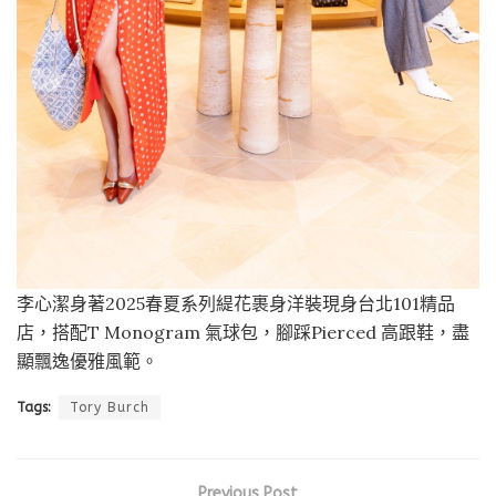
李心潔身著2025春夏系列緹花裹身洋裝現身台北101精品
店，搭配T Monogram 氣球包，腳踩Pierced 高跟鞋，盡
顯飄逸優雅風範。
Tags:
Tory Burch
Previous Post