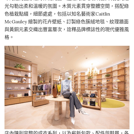
光勾勒出柔和溫暖的氛圍。木質元素貫穿整體空間，搭配綠
色植栽點綴，細節處處，包括以知名藝術家Caitlin
McGauley 繪製的花卉壁紙、訂製綠色簇絨地毯、紋理牆面
與黃銅元素交織出豐富層次，詮釋品牌標誌性的現代優雅風
格。
店內陳列完整的成衣系列，以及嶄新包款、配件與鞋履，各