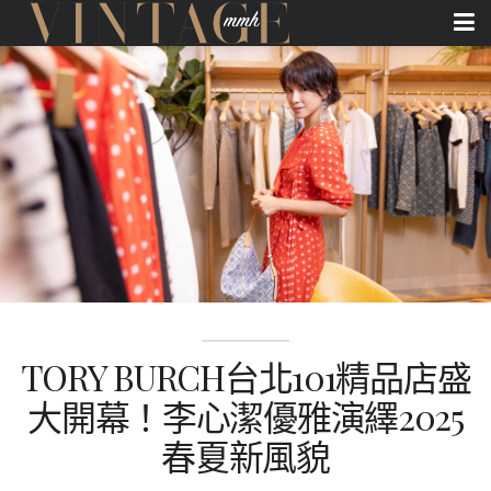
TORY BURCH台北101精品店盛
大開幕！李心潔優雅演繹2025
春夏新風貌