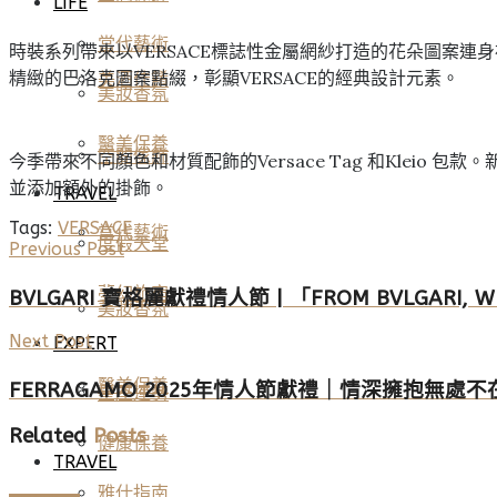
LIFE
當代藝術
時裝系列帶來以VERSACE標誌性金屬網紗打造的花朵圖案
精緻的巴洛克圖案點綴，彰顯VERSACE的經典設計元素。
美酒佳餚
美妝香氛
醫美保養
空間傢飾
今季帶來不同顏色和材質配飾的Versace Tag 和Kleio 
並添加額外的掛飾。
TRAVEL
Tags:
VERSACE
當代藝術
度假天堂
Previous Post
夢幻旅宿
BVLGARI 寶格麗獻禮情人節 | 「FROM BVLGA
美妝香氛
Next Post
EXPERT
醫美保養
FERRAGAMO 2025年情人節獻禮｜情深擁抱無處
星座運勢
Related
Posts
健康保養
TRAVEL
雅仕指南