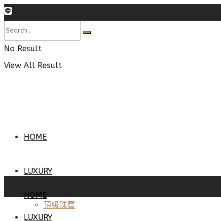
No Result
View All Result
HOME
LUXURY
HOME
頂級珠寶
LUXURY