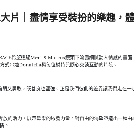
系列形象大片｜盡情享受裝扮的樂趣
ACE希望透過Mert & Marcus鏡頭下流露細膩動人情感
串連Donatella與每位模特兒隨心交談互動的片段。
脆弱又勇敢，既善良也堅強。正是我們彼此的差異讓我們走在一
釋放自由奔放的活力，展示歡樂的啟發力量。對自由的渴望塑造出一
性情。