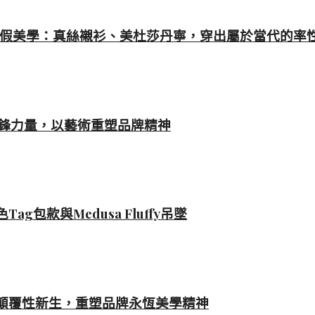
anza的度假美學：真絲襯衫、美杜莎丹寧，穿出屬於當代的率
的先鋒力量，以藝術重塑品牌精神
g包款與Medusa Fluffy吊墜
綻放顛覆性新生，重塑品牌永恆美學精神