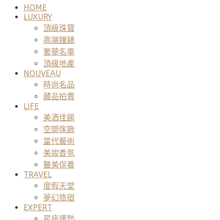
HOME
LUXURY
頂級珠寶
高端鐘錶
奢華名車
頂級地產
NOUVEAU
時尚名品
藏品拍賣
LIFE
美酒佳餚
空間傢飾
當代藝術
美妝香氛
醫美保養
TRAVEL
度假天堂
夢幻旅宿
EXPERT
星座運勢