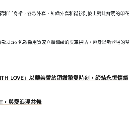
連身裙和半身裙，各款外套、針織外套和襯衫則披上對比鮮明的印
包款。新款Kleio 包款採用質感立體細緻的皮革拼貼，包身以新登場的
RI, WITH LOVE」以華美誓約頌讚摯愛時刻，締結永恆情緣
不在，與愛浪漫共舞