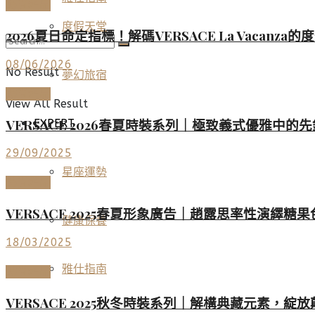
時尚名品
度假天堂
2026夏日命定指標！解碼VERSACE La Vac
08/06/2026
No Result
夢幻旅宿
時尚名品
View All Result
VERSACE 2026春夏時裝系列｜極致義式優雅中
EXPERT
29/09/2025
星座運勢
時尚名品
VERSACE 2025春夏形象廣告｜趙露思率性演繹糖果色Ta
健康保養
18/03/2025
雅仕指南
時尚名品
VERSACE 2025秋冬時裝系列｜解構典藏元素，