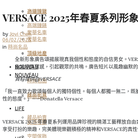
高端鐘錶
頂級珠寶
VERSACE 2025年春夏
高端鐘錶
奢華名車
by
Jovi Chen
奢華名車
06/02/2025
in
時尚名品
頂級地產
頂級地產
全新形象廣告頌揚展現真我個性和態度的自信男女。VERS
告增添真實感，引起觀眾的共鳴。廣告短片以風趣幽默的方式
NOUVEAU
NOUVEAU
資料提供@VERSACE
時尚名品
「我一直致力歌頌每個人的獨特個性。每個人都獨一無二，既
藏品拍賣
時尚名品
性的態度。」——Donatella Versace
LIFE
藏品拍賣
VERSACE 2025 年春夏系列運用品牌珍視的精湛工藝
美酒佳餚
享受打扮的樂趣，完美體現樂觀積極的精神和VERSACE的真
空間傢飾