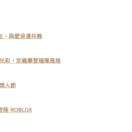
不在，與愛浪漫共舞
 燃亮無限光彩，定義摩登璀璨風格
情人節
告登陸 ROBLOX