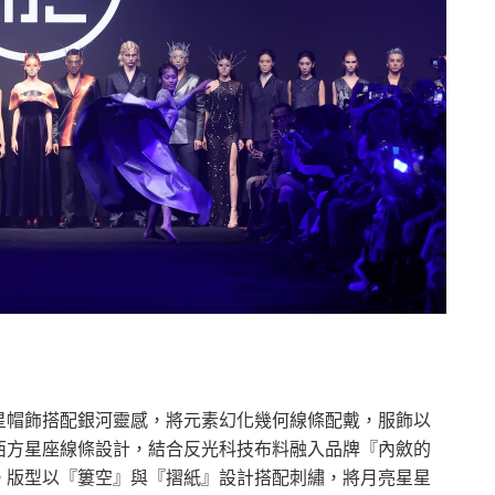
星帽飾搭配銀河靈感，將元素幻化幾何線條配戴，服飾以
西方星座線條設計，結合反光科技布料融入品牌『內斂的
。版型以『簍空』與『摺紙』設計搭配刺繡，將月亮星星