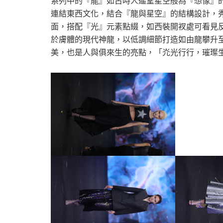
系列中的『龍』如古時人遙望星空般為『想像』
連結東西文化，結合『龍與星空』的結構設計，
面，搭配『光』元素點綴，如西裝開衩處可看見
於膚體的現代神龍，以低調細節打造如由龍攀升
美，也是人與俱來生的亮點，「灮光行行，璀璨