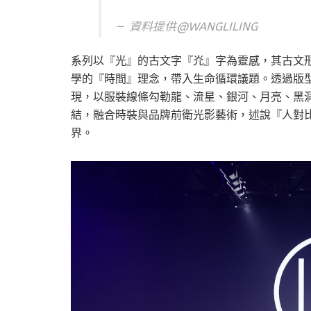
資料提供@
WANGLILING
系列以『光』的古文字『灮』字為靈感，其古文
學的『時間』理念，帶入生命循環議題。透過版
現，以服裝線條勾勒龍、流星、銀河、月亮、黑
結，融合時裝與品牌前衛光影藝術，述說『人對
界。