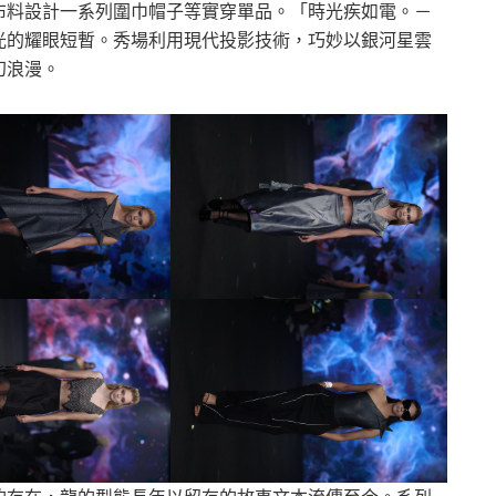
布料設計一系列圍巾帽子等實穿單品。「時光疾如電。－
光的耀眼短暫。秀場利用現代投影技術，巧妙以銀河星雲
幻浪漫。