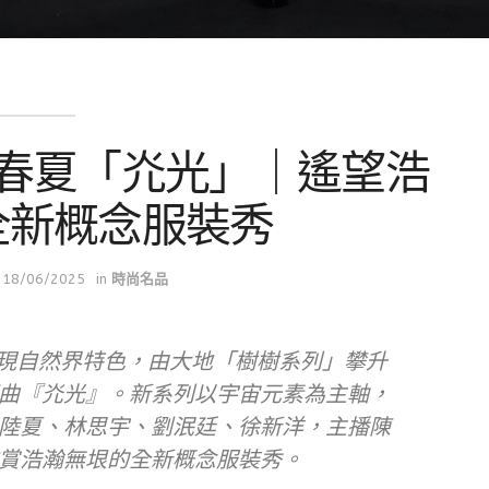
2025春夏「灮光」｜遙望浩
全新概念服裝秀
18/06/2025
in
時尚名品
材質展現自然界特色，由大地「樹樹系列」攀升
曲『灮光』。新系列以宇宙元素為主軸，
陸夏、林思宇、劉泯廷、徐新洋，主播陳
賞浩瀚無垠的全新概念服裝秀。