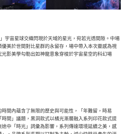
照」宇宙星球交織閃現於天域的星光，宛若光透間隙。中場
類優美於世間對比星群的永留存，場中帶入本次靈感為視
代光影美學勾勒出如神龍意象穿梭於宇宙星空的科幻場
的時間內蘊含了無限的歷史與可能性，「年難留，時易
「時間」議題，黑洞款式以橘光漸層融入系列印花款式提
旅途中「時光」詞彙為影響，系列傳達環境延續之美，感
續」，品牌系列長期以訂制為主軸，減少快時尚產生的消