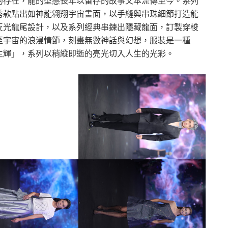
的存在，龍的型態長年以留存的故事文本流傳至今。系列
秀款點出如神龍翱翔宇宙畫面，以手縫與串珠細節打造龍
反光龍尾設計，以及系列經典串鍊出隱藏龍面，訂製穿梭
至宇宙的浪漫情節，刻畫無數神話與幻想，服裝是一種
生輝」，系列以稍縱即逝的亮光切入人生的光彩。