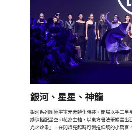
銀河、星星、神龍
銀河系列圍繞宇宙元素轉化時裝。開場以手工星
縫珠搭配星空印花為主軸，以東方書法筆觸畫出
光之效果』，在閃燈亮起時可創造低調的小驚喜