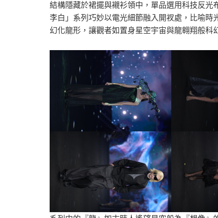
結構隱藏於裙擺與襯衫領中，單品選用科技反光
李白」系列巧妙以電光細節融入開衩處，比喻時
幻化龍形，讓觀者如置身星空宇宙與龍翱翔般科