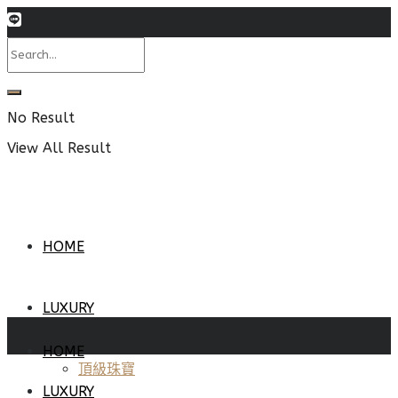
No Result
View All Result
HOME
LUXURY
HOME
頂級珠寶
LUXURY