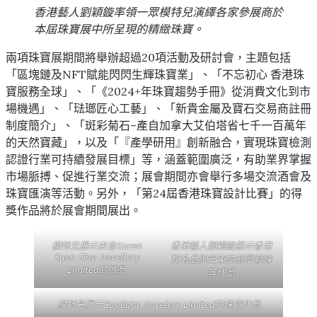
香港藝人劉穎鏇率領一眾模特兒演繹各家參展商於
本屆珠寶展中所呈現的精緻珠寶。
兩項珠寶展期間將舉辦超過20項活動及研討會，主題包括
「區塊鏈及NFT賦能閃閃生輝珠寶業」、「不忘初心 香港珠
寶服務全球」、「《2024+年珠寶趨勢手冊》從消費文化到市
場機遇」、「琺瑯匠心工藝」、「新貴金屬及寶石交易商註冊
制度簡介」、「斑彩菊石–產自加拿大艾伯塔省七千一百萬年
的天然寶藏」，以及「『產學研用』創新融合，實現珠寶檢測
認證行業可持續發展目標」等，涵蓋範圍廣泛，有助業界掌握
市場脈搏、促進行業交流；展會期間亦會舉行多場交流酒會及
珠寶匯演等活動。另外，「第24屆香港珠寶設計比賽」的得
獎作品將於展會期間展出。
模特兒展示來自Karen
香港藝人劉穎鏇展示香港
Suen Fine Jewellery
知名品牌安東的翡翠套鍊
Limited的做品
等作品
模特兒展示Sunlight Jewelers Limited的珠寶作品