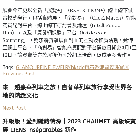
展會今年更以全新「展覽+」（EXHIBITION+）線上線下融
合模式舉行，包括實體展、「商對易」（Click2Match）智能
商貿配對平台、線上線下研討會及論壇（Intelligence
Hub），以及「貿發網採購」平台（hktdc.com
Sourcing），務求將實體展面對面的互動及推廣活動，延伸
至網上平台。「商對易」智能商貿配對平台開放日期為3月1至
12日，讓買賣雙方於展後仍可於網上洽商，促成更多合作。
Tags:
GLAMOURFINEJEWELRY
hktdc
鑽石
香港國際珠寶展
Previous Post
來一趟豪華列車之旅！自奢華列車旅行享受世界各
地的精緻文化
Next Post
升級版！愛到繾綣情深｜2023 CHAUMET 高級珠寶
展 LIENS Inséparables 新作