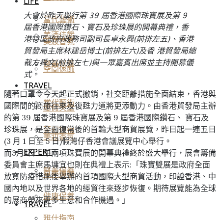
LIFE
大會於昨天舉行第 39 屆香港國際珠寶展及第 9
當代藝術
屆香港國際鑽石、寶石及珍珠展的開幕典禮，香
美酒佳餚
港特區政府政務司副司長卓永興(前排左五)、香港
美妝香氛
貿發局主席林建岳博士(前排左六)及香 港貿發局總
裁方舜文(前排左七)與一眾嘉賓出席並主持開幕儀
醫美保養
空間傢飾
式。
TRAVEL
隨著口罩令今天起正式撤銷，社交距離措施全面結束，香港與
當代藝術
國際間的商旅往來及復甦力道將更添動力。由香港貿發局主辦
度假天堂
的第 39 屆香港國際珠寶展及第 9 屆香港國際鑽石、 寶石及
珍珠展，是全面復常後的首輪大型商貿展覽，昨日起一連五日
夢幻旅宿
美妝香氛
(3 月 1 日至 5 日)假灣仔香港會議展覽中心舉行。
EXPERT
而3月1日上午兩項珠寶展的開幕典禮終於盛大舉行，展會籌備
委員會主席馬墉宜也則在典禮上表示:「珠寶雙展是政府全面
醫美保養
星座運勢
放寬防疫措施後舉辦的首項國際大型商貿活動，印證香港、中
國內地以及世界各地的經貿往來逐步恢復。期待展覽能為全球
健康保養
的展商帶來更多生意和合作機遇。」
TRAVEL
雅仕指南