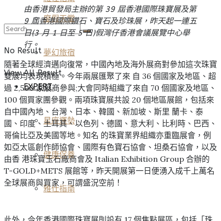
由香港貿發局主辦的第 39 屆香港國際珠寶展及第
度假天堂
9 屆香港國際鑽石、寶石及珍珠展，昨天起一連五
日(3 月 1 日至 5 日)假灣仔香港會議展覽中心舉
行。
No Result
夢幻旅宿
隨著全球經濟邁向復常，中國內地及海外展商對參加這次珠寶
View All Result
雙展均表現積極。今年兩展匯聚了來 自 36 個國家及地區、超
EXPERT
過 2,500 家展商參與;大會同時組織了來自 70 個國家及地區、
100 個買家團參觀。兩項珠寶展共設 20 個地區展館，包括來
自中國內地、台灣、日本、韓國、新加坡、斯里 蘭卡、泰
星座運勢
國、印度、土耳其、以色列、德國、意大利、比利時、巴西、
哥倫比亞及美國等地。知名 的珠寶業界組織亦重臨展會，例
如亞太區創作師協會、國際有色寶石協會、坦桑石協會，以及
健康保養
由香 港珠寶玉石廠商會及 Italian Exhibition Group 合辦的
T-GOLD+METS 展館等，昨天開展第一日便湧入成千上萬名
全球展商與買家，可謂盛況空前！
雅仕指南
此外，今年香港國際珠寶展則設有 17 個焦點展區，包括「珠