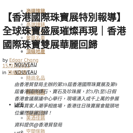
高端鐘錶
頂級珠寶
【香港國際珠寶展特別報導】
高端鐘錶
全球珠寶盛展璀燦再現｜香港
奢華名車
奢華名車
國際珠寶雙展華麗回歸
頂級地產
頂級地產
by
Edgar Chang
NOUVEAU
15/03/2023
NOUVEAU
in
頂級珠寶
時尚名品
由香港貿發局主辦的第39屆香港國際珠寶展及第9
屆香港國際鑽石、寶石及珍珠展，於3月1至5日假
藏品拍賣
時尚名品
香港會議展議中心舉行，現場湧入成千上萬的參展
LIFE
商與買家人潮爭相進場，香港往日珠寶展會龍頭地
位儼然華麗回歸！
藏品拍賣
美酒佳餚
資料提供@香港貿發局
空間傢飾