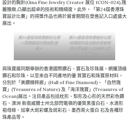
設計的胸針(Gina Fine Jewelry Creator 展位 1CON-024),瑰
麗雅緻,凸顯出超卓的技術和精細度。此外，「第24屆香港珠
寶設計比賽」的得獎作品也將於展會期間在登進記入口處盛大
展出。
第24屆香港珠寶設計比賽
第24屆香港珠寶設計比賽
一眾得獎者共同合
影
留
的得獎作品也將於展會期
念
。
間在登進記入口處盛大展
出展出。
與珠寶展同期舉辦的香港國際鑽石、寶石及珍珠展，網羅頂級
鑽石和珍珠，以至來自不同產地的優 質寶石和珠寶原材料，
分別於「美鑽精粹廊」(Hall of Fine Diamond)、「自然瑰
寶」(Treasures of Nature) 及「海洋瑰寶」(Treasures of
Ocean)展出。注目產品包括枕形、梨形及心形的天然彩色鑽
石、澳洲 新南威爾士州北部閃電嶺的優質黑蛋白石、水滴形
祖母綠、加拿大斑彩螺及斑彩石、墨西哥火蛋白 石及各種珍
珠產品等。