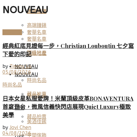
NOUVEAU
高端鐘錶
頂級珠寶
高端鐘錶
時尚名品
奢華名車
奢華名車
經典紅底見證每一步，Christian Louboutin 七夕寫
頂級地產
下愛的印記
頂級地產
by
Timmy Lo
NOUVEAU
05/08/2026
NOUVEAU
時尚名品
時尚名品
藏品拍賣
時尚名品
日本女星私服愛牌！米蘭頂級皮革BONAVENTURA
首度登台，微風信義快閃店展現Quiet Luxury極致
LIFE
美學
藏品拍賣
美酒佳餚
by
Jovi Chen
04/08/2026
空間傢飾