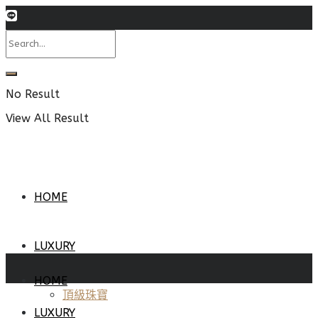
No Result
View All Result
HOME
LUXURY
HOME
頂級珠寶
LUXURY