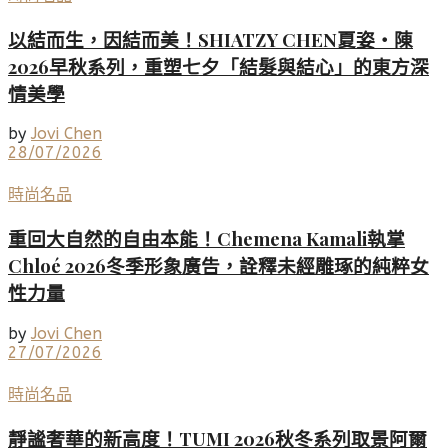
以結而生，因結而美！SHIATZY CHEN夏姿・陳
2026早秋系列，重塑七夕「結髮與結心」的東方深
情美學
by
Jovi Chen
28/07/2026
時尚名品
重回大自然的自由本能！Chemena Kamali執掌
Chloé 2026冬季形象廣告，詮釋未經雕琢的純粹女
性力量
by
Jovi Chen
27/07/2026
時尚名品
靜謐奢華的新高度！TUMI 2026秋冬系列取景阿爾