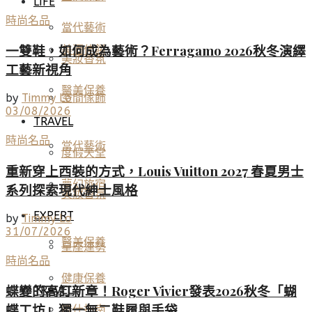
LIFE
時尚名品
當代藝術
一雙鞋，如何成為藝術？Ferragamo 2026秋冬演繹
美酒佳餚
美妝香氛
工藝新視角
醫美保養
空間傢飾
by
Timmy Lo
03/08/2026
TRAVEL
時尚名品
當代藝術
度假天堂
重新穿上西裝的方式，Louis Vuitton 2027 春夏男士
夢幻旅宿
系列探索現代紳士風格
美妝香氛
EXPERT
by
Timmy Lo
31/07/2026
醫美保養
星座運勢
時尚名品
健康保養
蝶變的高訂新章！Roger Vivier發表2026秋冬「蝴
TRAVEL
蝶工坊」獨一無二鞋履與手袋
雅仕指南