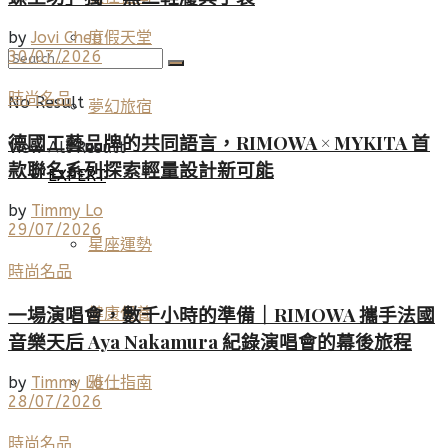
度假天堂
by
Jovi Chen
30/07/2026
時尚名品
No Result
夢幻旅宿
德國工藝品牌的共同語言，RIMOWA × MYKITA 首
View All Result
款聯名系列探索輕量設計新可能
EXPERT
by
Timmy Lo
29/07/2026
星座運勢
時尚名品
一場演唱會，數千小時的準備｜RIMOWA 攜手法國
健康保養
音樂天后 Aya Nakamura 紀錄演唱會的幕後旅程
by
Timmy Lo
雅仕指南
28/07/2026
時尚名品