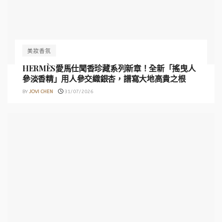
美妝香氛
HERMÈS愛馬仕聞香珍藏系列新章！全新「搖曳人
參淡香精」用人參交織銀杏，譜寫大地高貴之根
BY
JOVI CHEN
31/07/2026