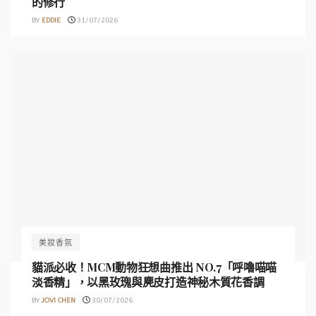
的修行
BY
EDDIE
31/07/2026
美妝香氛
貓派必收！MCM動物狂想曲推出 NO.7「呼嚕喵喵
淡香精」，以黑玫瑰與麂皮打造神秘木質花香調
BY
JOVI CHEN
30/07/2026