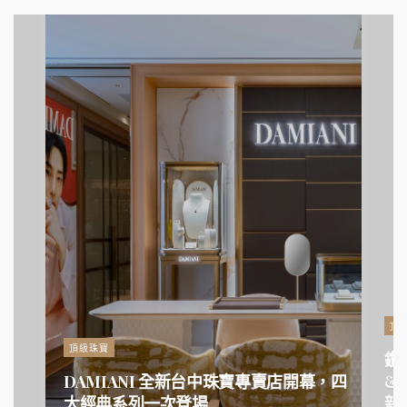
頂
頂級珠寶
鑽
0
DAMIANI 全新台中珠寶專賣店開幕，四
&
大經典系列一次登場
新