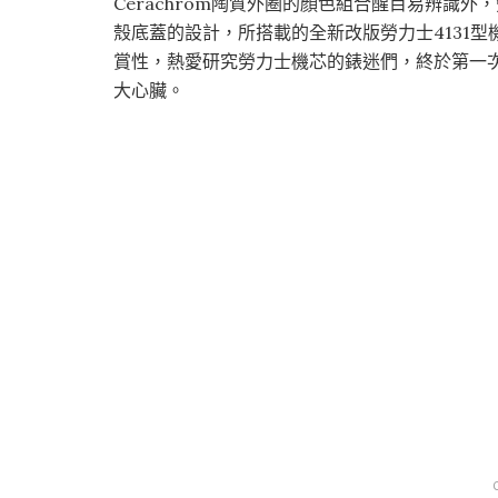
Cerachrom陶質外圈的顏色組合醒目易辨識
殼底蓋的設計，所搭載的全新改版勞力士4131
賞性，熱愛研究勞力士機芯的錶迷們，終於第一
大心臟。