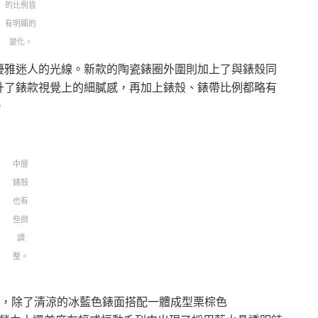
的比例皆
有明顯的
變化。
優雅迷人的光線。新款的陶瓷錶圈外圍則加上了與錶殼同
升了錶款視覺上的細膩感，再加上錶殼、錶帶比例都略有
。
中層
錶殼
也有
些微
調
整。
的款式，除了清涼的冰藍色錶面搭配一體成型栗棕色