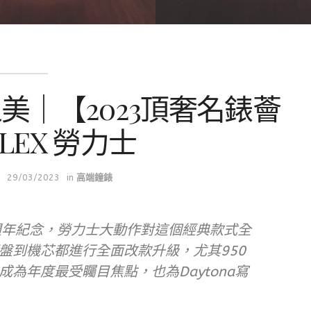
之美｜【2023頂奢名錶薈
LEX 勞力士
29/03/2023
in
高端鐘錶
60週年紀念，勞力士大動作對這個經典款式全
盤到機芯都進行全面改款升級，尤其950
為年度最受矚目焦點，也為Daytona寫