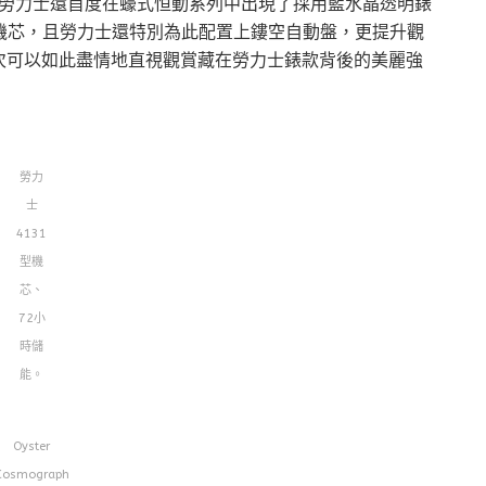
外，勞力士還首度在蠔式恒動系列中出現了採用藍水晶透明錶
型機芯，且勞力士還特別為此配置上鏤空自動盤，更提升觀
次可以如此盡情地直視觀賞藏在勞力士錶款背後的美麗強
勞力
士
4131
型機
芯、
72小
時儲
能。
Oyster
Cosmograph