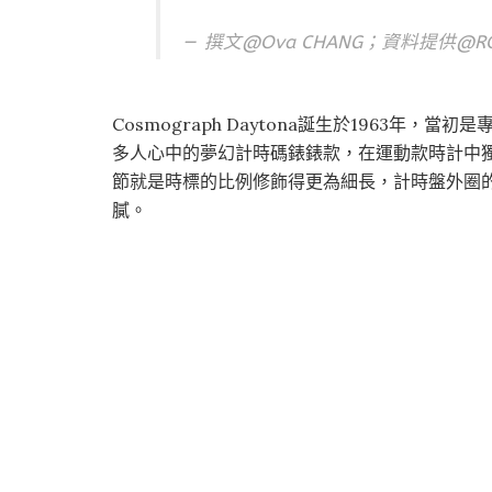
撰文@Ova CHANG；資料提供@RO
Cosmograph Daytona誕生於1963年
多人心中的夢幻計時碼錶錶款，在運動款時計中獨佔
節就是時標的比例修飾得更為細長，計時盤外圈
膩。