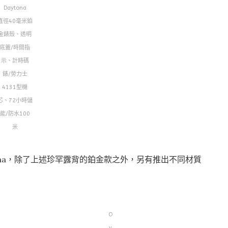
Daytona
直徑40毫米鉑
金錶殼、透明
底蓋/時間指
示、計時碼
錶/勞力士
4131型機
芯、72小時儲
能/防水100
米
tona，除了上述珍罕露背的鉑金款之外，另有推出不同材質
O
y