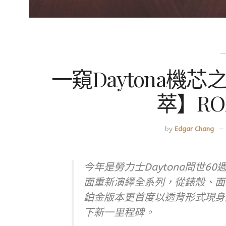
一窺Daytona機芯
萃】RO
by
Edgar Chang
今年是勞力士Daytona問世
面重新演繹全系列，從錶殼、面
鉑金版本更首度以透背形式現身成
下新一里程碑。