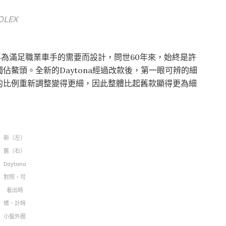
LEX
，當初是專為滿足職業車手的需要而設計，問世60年來，始終是許
鰲頭。全新的Daytona經過改款後，第一眼可辨的細
的比例重新調整變得更細，因此整體比起舊款顯得更為細
新（左）
舊（右）
Daytona
對照，可
看出時
標、計時
小盤外圈