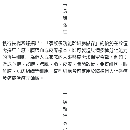
事
長
楊
弘
仁
執行長楊瀅臻指出，「家族多功能幹細胞儲存」的優勢在於僅
需採集血液、臍帶血或皮膚樣本，即可製造具備多種分化能力
的再生細胞，為個人或家庭的未來醫療需求保留希望。例如：
做成心臟、腎臟、膀胱、腦、皮膚、關節軟骨、免疫細胞、眼
角膜、肌肉組織等細胞，這些細胞皆可應用於精準個人化醫療
及癌症治療等領域。
三
顧
執
行
長