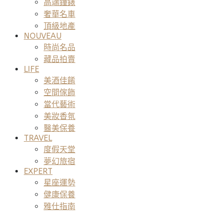
高端鐘錶
奢華名車
頂級地產
NOUVEAU
時尚名品
藏品拍賣
LIFE
美酒佳餚
空間傢飾
當代藝術
美妝香氛
醫美保養
TRAVEL
度假天堂
夢幻旅宿
EXPERT
星座運勢
健康保養
雅仕指南