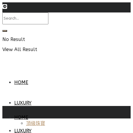
No Result
View All Result
HOME
LUXURY
HOME
頂級珠寶
LUXURY