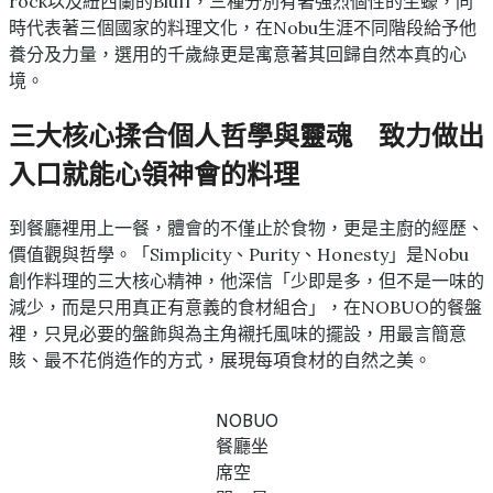
rock以及紐西蘭的Bluff，三種分別有著強烈個性的生蠔，同
時代表著三個國家的料理文化，在Nobu生涯不同階段給予他
養分及力量，選用的千歲綠更是寓意著其回歸自然本真的心
境。
三大核心揉合個人哲學與靈魂 致力做出
入口就能心領神會的料理
到餐廳裡用上一餐，體會的不僅止於食物，更是主廚的經歷、
價值觀與哲學。「Simplicity、Purity、Honesty」是Nobu
創作料理的三大核心精神，他深信「少即是多，但不是一味的
減少，而是只用真正有意義的食材組合」，在NOBUO的餐盤
裡，只見必要的盤飾與為主角襯托風味的擺設，用最言簡意
賅、最不花俏造作的方式，展現每項食材的自然之美。
NOBUO
餐廳坐
席空