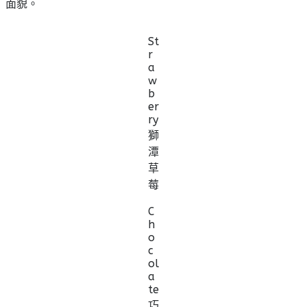
面貌。
St
r
a
w
b
er
ry
獅
潭
草
莓
C
h
o
c
ol
a
te
巧