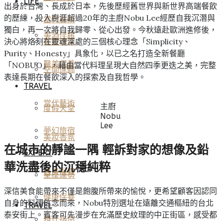
LIFE
出身於台灣、長成於日本，先後歷經舊世界與新世界高端餐飲
的歷練，投入廚涯超過20年的主廚Nobu Lee經歷自我沉潛與
當代藝術
獨白，再一次將自我歸零、從心出發。今秋遠赴歐洲進修後，
美酒佳餚
決心將烙刻在靈魂深處的三個核心理念「Simplicity、
美妝香氛
Purity、Honesty」具象化，以已之名打造全新餐廳
醫美保養
「NOBUO」，藉由當代料理呈現大自然四季更迭之美，完整
空間傢飾
表達長期在餐飲深入的探索及自我哲學。
TRAVEL
當代藝術
主廚
度假天堂
Nobu
Lee
夢幻旅宿
美妝香氛
在城市的靜謐一隅 輕訴對家的想像及鉛
EXPERT
華洗盡後的沉穩純粹
醫美保養
星座運勢
深信美食能帶來不僅是飽腹所帶來的愉悅，更希望顧客因認同
健康保養
自身的料理信念而來，Nobu特別選址在遠離交通樞紐的台北
TRAVEL
泰安街上。賓客可先漫步在充滿歷史紋理的中正街區，感受都
雅仕指南