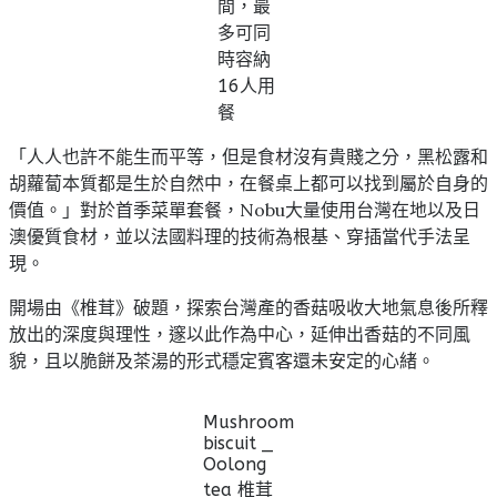
間，最
多可同
時容納
16人用
餐
「人人也許不能生而平等，但是食材沒有貴賤之分，黑松露和
胡蘿蔔本質都是生於自然中，在餐桌上都可以找到屬於自身的
價值。」對於首季菜單套餐，Nobu大量使用台灣在地以及日
澳優質食材，並以法國料理的技術為根基、穿插當代手法呈
現。
開場由《椎茸》破題，探索台灣產的香菇吸收大地氣息後所釋
放出的深度與理性，邃以此作為中心，延伸出香菇的不同風
貌，且以脆餅及茶湯的形式穩定賓客還未安定的心緒。
Mushroom
biscuit _
Oolong
tea 椎茸