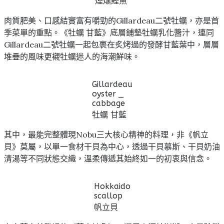
煙燻鰹魚
肉質肥美、口感結實富有嚼勁的Gillardeau二號牡蠣，亦是首
季菜單的重點。《牡蠣 甘藍》底層鋪墊牡蠣乳化醬汁，連同
Gillardeau二號牡蠣一起包裹在炙烤過的發酵甘藍葉中，層層
堆疊的風味更襯牡蠣迷人的海潮鮮味。
Gillardeau
oyster _
cabbage
牡蠣 甘藍
其中，最能完整體現Nobu三大核心精神的料理，非《帆立
貝》莫屬，以單一食材干貝為中心，透過干貝慕斯、干貝奶油
清湯等不同狀態交織，溫柔傳遞其始終如一的初衷與信念。
Hokkaido
scallop
帆立貝