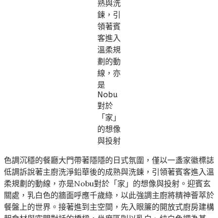
熟與洗
鍊，引
領著賓
客進入
溫柔規
劃的動
線，亦
是
Nobu
對於
「家」
的想像
與投射
色調沉穩的餐廳大門帶著隱隱的日式氛圍，僅以一盞家徽標誌
低調訴說著主廚洗淨鉛華後的成熟與洗鍊，引領著賓客進入溫
柔規劃的動線，亦是Nobu對於「家」的想像與投射。迎賓玄
關處，乳白色的牆面呼應千歲綠，以此強調主廚將精神薈萃於
餐盤上的世界。接著進到主空間，先入眼簾的開放式廚房建構