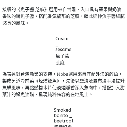
接續的《魚子醬 芝麻》選用來自甘肅、入口具有堅果與奶油
香味的鱘魚子醬，搭配香氣馥郁的芝麻，藉此延伸魚子醬細膩
悠長的風味。
Caviar
_
sesame
魚子醬
芝麻
為表達對台灣漁業的支持，Nobu選用來自宜蘭外海的鰹魚，
製成另道冷前菜《煙燻鰹魚》，先後以鹽漬及昆布漬手法提升
魚鮮風味，再點燃橡木片使淡煙燻香深入魚肉中，搭配加入甜
菜汁的鰹魚油醋，呈現純粹雍容的在地風土。
Smoked
bonito _
beetroot