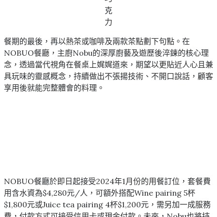
克
力
餐期的最後，再以熱茶或咖啡及兩款茶點劃下句點。在
NOBUO餐廳，主廚Nobu的深厚廚藝及遊歷後淬鍊的核心理
念，透過當代視角在餐桌上娓娓道來，期望以更貼近人心且兼
具玩味的靈感概念，持續做出不張揚技術、不開口說話，顧客
享用後就能完整體會的料理。
NOBUO餐廳於即日起接受2024年1月份的用餐訂位，套餐費
用含水資為$4,280元/人，可額外搭配Wine pairing 5杯
$1,800元或Juice tea pairing 4杯$1,200元，需另加一成服務
費，付款方式可接受信用卡或現金付款。未來，Nobu也將持