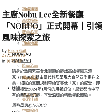
高端鐘錶
頂級珠寶
主廚Nobu Lee全新餐廳
高端鐘錶
「NOBUO」正式開幕｜引領
奢華名車
奢華名車
風味探索之旅
頂級地產
頂級地產
by
Hsieh Gail
NOUVEAU
22/12/2023
NOUVEAU
in
美酒佳餚
時尚名品
隱身於熱鬧繁華台北街頭的靜謐高級餐廳又添一
家！NOBUO藉由當代料理呈現大自然四季更迭之
藏品拍賣
時尚名品
美，細膩的空間規劃帶給賓客像「家」的感受，即
LIFE
日起接受2024年1月份的用餐訂位，感受都市中罕
有的典雅與沉靜，享受溫暖的精緻餐飲體驗。
藏品拍賣
美酒佳餚
資料提供@
NOBUO
空間傢飾