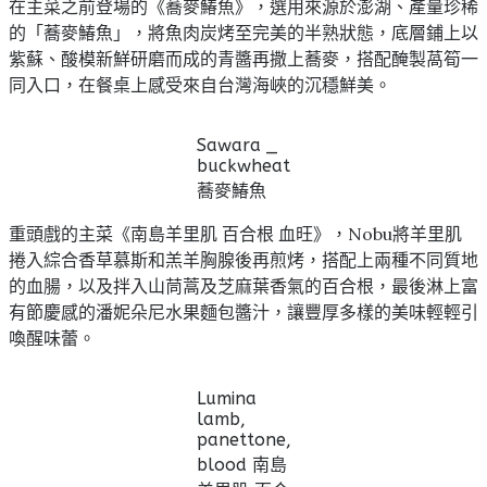
在主菜之前登場的《蕎麥鰆魚》，選用來源於澎湖、產量珍稀
的「蕎麥鰆魚」，將魚肉炭烤至完美的半熟狀態，底層鋪上以
紫蘇、酸模新鮮研磨而成的青醬再撒上蕎麥，搭配醃製萵筍一
同入口，在餐桌上感受來自台灣海峽的沉穩鮮美。
Sawara _
buckwheat
蕎麥鰆魚
重頭戲的主菜《南島羊里肌 百合根 血旺》，Nobu將羊里肌
捲入綜合香草慕斯和羔羊胸腺後再煎烤，搭配上兩種不同質地
的血腸，以及拌入山茼蒿及芝麻葉香氣的百合根，最後淋上富
有節慶感的潘妮朵尼水果麵包醬汁，讓豐厚多樣的美味輕輕引
喚醒味蕾。
Lumina
lamb,
panettone,
blood 南島