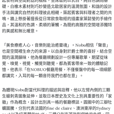
起食材與空間對話的橋樑，坐席區則以乳白、純白色調為基
礎，白橡木素材則巧妙營造北歐居家的溫潤氛圍，和諧的設計
⼿法與講究⾃然的料理彼此相襯，築起賓客與料理者之間的共
鳴。牆上懸掛著擅長從日常飲食取經的插畫家葉懿瑩的手繪作
品，其溫和的色調、柔順的筆觸，為簡約高雅的空間增添獨特
的美感和無比暖意。
「美食療癒人心，音樂則能治癒靈魂」。Nobu相信「聲音」
也是空間裡生命力的來源。以自身對於爵士樂的喜好，結合空
間的溫潤韻味，他為餐廳規劃設計一份專屬歌單，期望從味
覺、嗅覺、視覺、觸覺到聽覺，都為賓客帶來一致的體驗記
憶，他表示「在NOBUO餐廳用餐，不僅餐盤中的每一項細節
都講究，入耳的每一顆音符我們也都在意」。
為體現Nobu對當代料理的描述與詮釋，他以左臂內側的三顆
生蠔刺青圖象延伸，並取日本歷史及文化上別具重要性的「家
徽」作為概念，設計出別具一格的餐廳標誌。圓圈中的三瓣牡
蠣圖騰，分別代表法國的fine de claire、澳洲東岸的Sydney