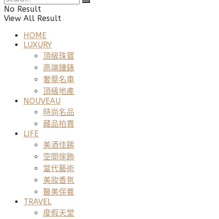
No Result
View All Result
HOME
LUXURY
頂級珠寶
高端鐘錶
奢華名車
頂級地產
NOUVEAU
時尚名品
藏品拍賣
LIFE
美酒佳餚
空間傢飾
當代藝術
美妝香氛
醫美保養
TRAVEL
度假天堂