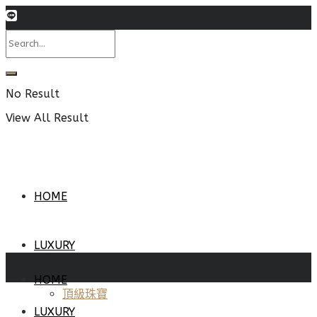
No Result
View All Result
HOME
LUXURY
HOME
頂級珠寶
LUXURY