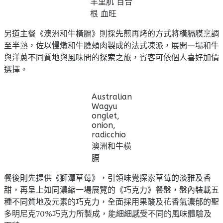
羊里肌 百合
根 血旺
另道主餐《澳洲和牛橫膈》則採先煎再烤的方式將橫膈膜烹調
至半熟，佐以慢燉和牛臉頰肉製成的法式凍派，展開一場和牛
與洋蔥不同質地與風味間的探索之旅，賓客可依個人喜好加價
選擇。
Australian
Wagyu
onglet,
onion,
radicchio
澳洲和牛橫
膈
餐後則先提供《獅潭草莓》，引領味覺探索草莓的淡雅及香
甜，再呈上如同濃縮一場展覽的《巧克力》餐盤，盤內裝載五
種不同質地及元素的巧克力，全面採用果酸及花香氣濃郁的聖
多明尼克70%巧克力所製成，能細細感受不同的風味體驗及