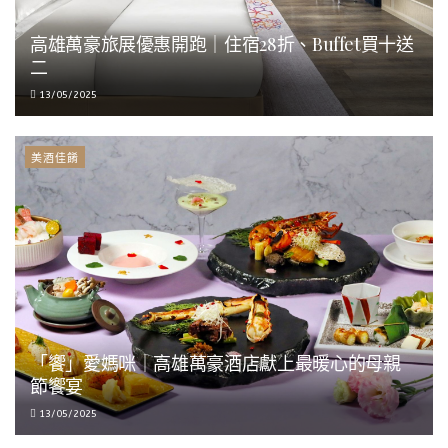
高雄萬豪旅展優惠開跑｜住宿28折、Buffet買十送
二
13/05/2025
美酒佳餚
「饗」愛媽咪｜高雄萬豪酒店獻上最暖心的母親
節饗宴
13/05/2025