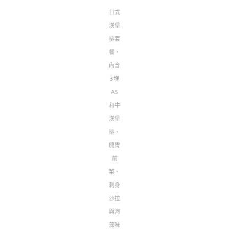
日式
漢堡
排套
餐，
內含
3塊
A5
和牛
漢堡
排、
開胃
前
菜、
刺身
沙拉
與海
藻味