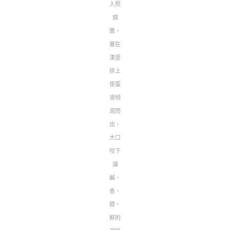
入照
燒
醬，
蓋在
漢堡
排上
使蛋
液傾
瀉而
出，
大口
咬下
讓
鹹、
香、
醇、
鮮的