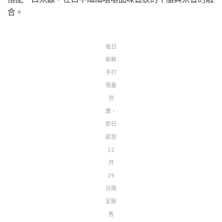
合。
每日
新鮮
手打
限量
供
應，
即日
起至
12
月
29
日限
定販
售