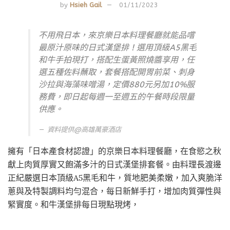
by
Hsieh Gail
01/11/2023
不用飛日本，來京樂日本料理餐廳就能品嚐
最原汁原味的日式漢堡排 ! 選用頂級A5黑毛
和牛手拍現打，搭配生蛋黃照燒醬享用，任
選五種佐料蘸取，套餐搭配開胃前菜、刺身
沙拉與海藻味噌湯，定價880元另加10%服
務費，即日起每週一至週五的午餐時段限量
供應。
資料提供@
高雄萬豪酒店
擁有「日本產食材認證」的京樂日本料理餐廳，在食慾之秋
獻上肉質厚實又飽滿多汁的日式漢堡排套餐。由料理長渡邊
正紀嚴選日本頂級A5黑毛和牛，質地肥美柔嫩，加入爽脆洋
蔥與及特製調料均勻混合，每日新鮮手打，增加肉質彈性與
緊實度。和牛漢堡排每日現點現烤，