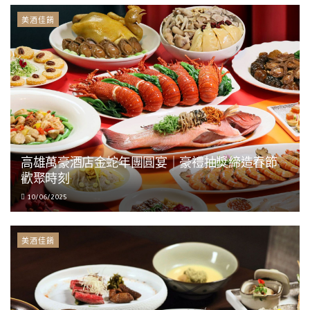
美酒佳餚
高雄萬豪酒店金蛇年團圓宴｜豪禮抽獎締造春節
歡聚時刻
10/06/2025
美酒佳餚