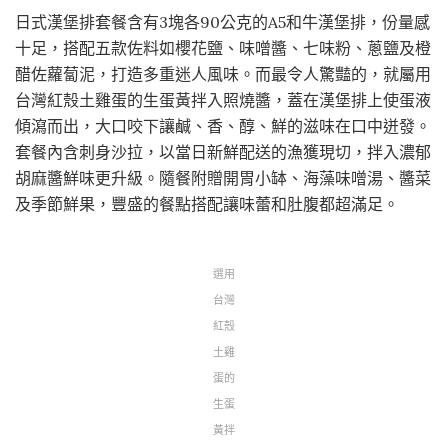
日式漢堡排套餐含有3塊各90公克的A5和牛漢堡排，份量感
十足，搭配五款佐料如櫻花鹽、味噌醬、七味粉、蔥鹽及橙
醋佐蘿蔔泥，打造多重迷人風味。而最令人驚豔的，就屬用
台灣紅殼土雞蛋的生蛋黃拌入照燒醬，蓋在漢堡排上使蛋液
傾瀉而出，大口咬下讓鹹、香、醇、鮮的滋味在口中迸發。
套餐內含刺身沙拉，以當日新鮮配送的漁獲現切，拌入濃郁
胡麻醬鮮味更升級。隨餐附贈開胃小缽、海藻味噌湯、醬菜
及季節鮮果，豐盛的餐點搭配讓味蕾和肚腹都超滿足。
選用
台灣
紅殼
土雞
蛋的
生蛋
黃拌