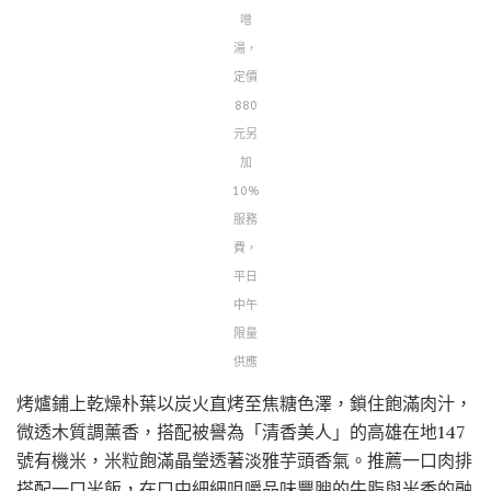
噌
湯，
定價
880
元另
加
10%
服務
費，
平日
中午
限量
供應
烤爐鋪上乾燥朴葉以炭火直烤至焦糖色澤，鎖住飽滿肉汁，
微透木質調薰香，搭配被譽為「清香美人」的高雄在地147
號有機米，米粒飽滿晶瑩透著淡雅芋頭香氣。推薦一口肉排
搭配一口米飯，在口中細細咀嚼品味豐腴的牛脂與米香的融